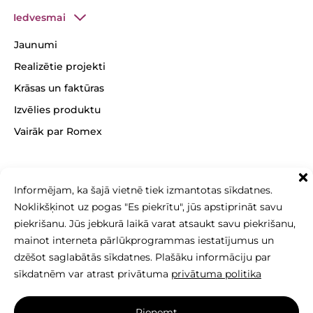
Iedvesmai
Jaunumi
Realizētie projekti
Krāsas un faktūras
Izvēlies produktu
Vairāk par Romex
Informējam, ka šajā vietnē tiek izmantotas sīkdatnes.
Noklikšķinot uz pogas "Es piekrītu", jūs apstiprināt savu
+371 26 256 256
sales@betonomozaika.lv
piekrišanu. Jūs jebkurā laikā varat atsaukt savu piekrišanu,
mainot interneta pārlūkprogrammas iestatījumus un
dzēšot saglabātās sīkdatnes. Plašāku informāciju par
sīkdatnēm var atrast privātuma
privātuma politika
Šīs vietnes saturs, teksts un fotoattēli ir SIA Betono
Pieņemt