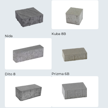
Kuba 8B
Nida
Prizma 6B
Dito 8