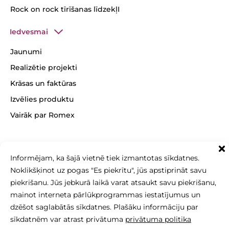
Rock on rock tīrīšanas līdzekļI
Iedvesmai
Jaunumi
Realizētie projekti
Krāsas un faktūras
Izvēlies produktu
Vairāk par Romex
Informējam, ka šajā vietnē tiek izmantotas sīkdatnes.
Noklikšķinot uz pogas "Es piekrītu", jūs apstiprināt savu
+371 26 256 256
sales@betonomozaika.lv
piekrišanu. Jūs jebkurā laikā varat atsaukt savu piekrišanu,
mainot interneta pārlūkprogrammas iestatījumus un
dzēšot saglabātās sīkdatnes. Plašāku informāciju par
sīkdatnēm var atrast privātuma
privātuma politika