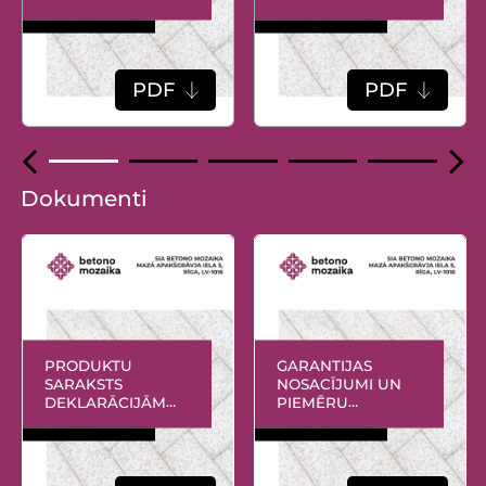
IELA
PDF
PDF
Dokumenti
PRODUKTU
GARANTIJAS
SARAKSTS
NOSACĪJUMI UN
DEKLARĀCIJĀM
PIEMĒRU
31_39
GALERIJA