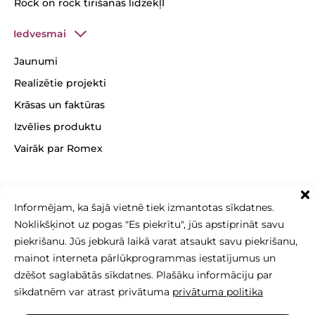
Rock on rock tīrīšanas līdzekļI
Iedvesmai
Jaunumi
Realizētie projekti
Krāsas un faktūras
Izvēlies produktu
Vairāk par Romex
Informējam, ka šajā vietnē tiek izmantotas sīkdatnes.
Noklikšķinot uz pogas "Es piekrītu", jūs apstiprināt savu
+371 26 256 256
sales@betonomozaika.lv
piekrišanu. Jūs jebkurā laikā varat atsaukt savu piekrišanu,
mainot interneta pārlūkprogrammas iestatījumus un
dzēšot saglabātās sīkdatnes. Plašāku informāciju par
sīkdatnēm var atrast privātuma
privātuma politika