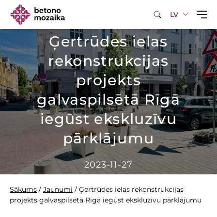
LV
Ģertrūdes ielas
rekonstrukcijas
projekts
galvaspilsētā Rīgā
iegūst ekskluzīvu
pārklājumu
2023-11-27
Sākums
/
Jaunumi
/
Ģertrūdes ielas rekonstrukcijas
projekts galvaspilsētā Rīgā iegūst ekskluzīvu pārklājumu