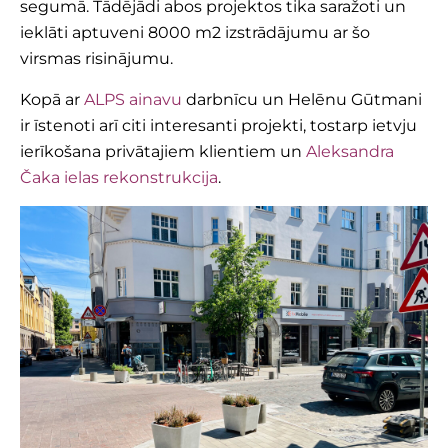
segumā. Tādējādi abos projektos tika saražoti un
ieklāti aptuveni 8000 m2 izstrādājumu ar šo
virsmas risinājumu.
Kopā ar
ALPS ainavu
darbnīcu un Helēnu Gūtmani
ir īstenoti arī citi interesanti projekti, tostarp ietvju
ierīkošana privātajiem klientiem un
Aleksandra
Čaka ielas rekonstrukcija
.