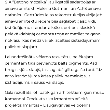
SIA “Betono mozaika” jau ilgstoši sadarbojas ar
ainavu arhitekti Helēnu Gūtmani un ALPS ainavu
darbnīcu. Ģertrūdes ielas rekonstrukcijas vīzija jeb
ainavu arhitektu iecere bija saglabāt gaišo vidi,
izstrādājumu standarta krāsu, bet bez klasiskā
pelēkā (dabīgā) cementa toņa ar mazliet zaļgano
nokrāsu, kas mēdz vairāk izcelties izstrādājumam
paliekot slapjam.
Lai nodrošinātu vēlamo rezultātu, pelēkajam
cementam tika pievienots balts pigments. Kad
bruģis kļūst slapjš, tas saglabā glītu gaišo toni, līdz
ar to izstrādājuma krāsa paliek nemainīga, ja
izstrādājums ir sauss vai slapjš.
Gala rezultāts ļoti patīk gan arhitektiem, gan mūsu
komandai. Produkts tika izmantots arī citā
projektā: Imantas – Daugavgrīvas veloceliņa