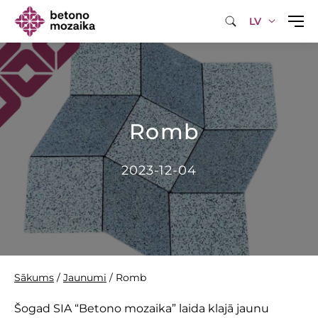
LV
Romb
2023-12-04
Sākums
/
Jaunumi
/
Romb
Šogad SIA “Betono mozaika” laida klajā jaunu