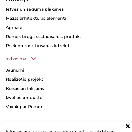
Eko bruģis
Ietves un seguma plāksnes
Mazās arhitektūras elementi
Apmale
Romex bruģa uzstādīšanas produkti
Rock on rock tīrīšanas līdzekļI
Iedvesmai
Jaunumi
Realizētie projekti
Krāsas un faktūras
Izvēlies produktu
Vairāk par Romex
Informējam, ka šajā vietnē tiek izmantotas sīkdatnes.