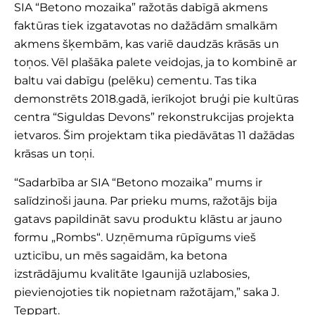
SIA “Betono mozaika” ražotās dabīgā akmens
faktūras tiek izgatavotas no dažādām smalkām
akmens šķembām, kas variē daudzās krāsās un
toņos. Vēl plašāka palete veidojas, ja to kombinē ar
baltu vai dabīgu (pelēku) cementu. Tas tika
demonstrēts 2018.gadā, ierīkojot bruģi pie kultūras
centra “Siguldas Devons” rekonstrukcijas projekta
ietvaros. Šim projektam tika piedāvātas 11 dažādas
krāsas un toņi.
“Sadarbība ar SIA “Betono mozaika” mums ir
salīdzinoši jauna. Par prieku mums, ražotājs bija
gatavs papildināt savu produktu klāstu ar jauno
formu „Rombs“. Uzņēmuma rūpīgums vieš
uzticību, un mēs sagaidām, ka betona
izstrādājumu kvalitāte Igaunijā uzlabosies,
pievienojoties tik nopietnam ražotājam,” saka J.
Teppart.