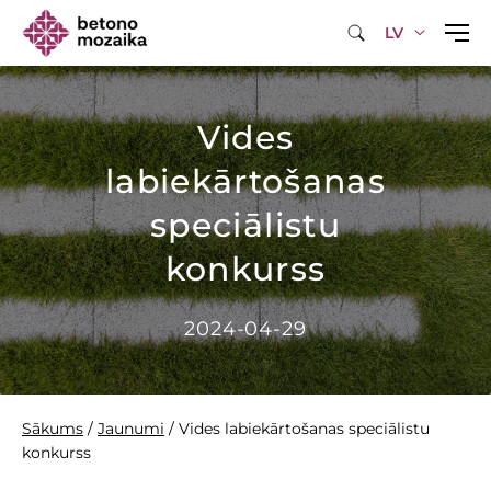
LV
Vides
labiekārtošanas
speciālistu
konkurss
2024-04-29
Sākums
/
Jaunumi
/
Vides labiekārtošanas speciālistu
konkurss