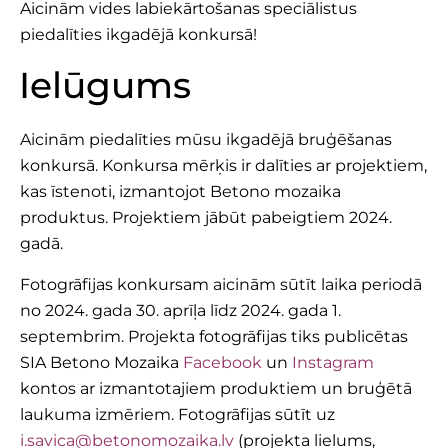
Aicinām vides labiekārtošanas speciālistus
piedalīties ikgadējā konkursā!
Ielūgums
Aicinām piedalīties mūsu ikgadējā bruģēšanas
konkursā. Konkursa mērķis ir dalīties ar projektiem,
kas īstenoti, izmantojot Betono mozaika
produktus. Projektiem jābūt pabeigtiem 2024.
gadā.
Fotogrāfijas konkursam aicinām sūtīt laika periodā
no 2024. gada 30. aprīļa līdz 2024. gada 1.
septembrim. Projekta fotogrāfijas tiks publicētas
SIA Betono Mozaika
Facebook
un
Instagram
kontos ar izmantotajiem produktiem un bruģētā
laukuma izmēriem. Fotogrāfijas sūtīt uz
i.savica@betonomozaika.lv
(projekta lielums,