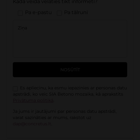
Kādā veidā vēlaties tikt informēti?
Pa e-pastu
Pa tālruni
Es apliecinu, ka esmu iepazinies ar personas datu
apstrādi, ko veic SIA Betono mozaika, kā aprakstīts
Privātuma politikā
.
Ja jums ir jautājumi par personas datu apstrādi,
varat sazināties ar mums, rakstot uz
dap@concretus.lt
.