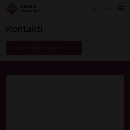
LV
Kontakti
Aizpildiet pieprasījumu
Sazinies ar mums
Tel.:
+371 26 256 256
sales@betonomozaika.lv
Mazā Apakšgrāvja iela 5, Rīga, LV-1016
I-V – 8.00-17.00