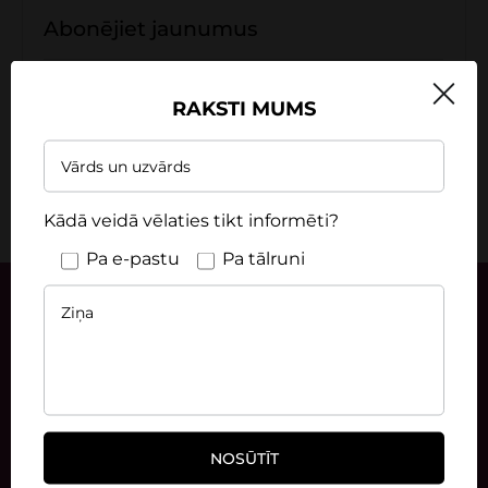
Abonējiet jaunumus
Ne biežāk kā reizi mēnesī izsūtām informatīvo e-
pastu, kurā cenšamies informēt klientus par
RAKSTI MUMS
aktuālām izmaiņām un jauninājumiem.
Abonējot jaunumus, izvēlieties sev aktuālu tēmu
(var izvēlēties vairākas):
Kādā veidā vēlaties tikt informēti?
Pa e-pastu
Pa tālruni
Juridisko klientu nodaļa
+371 26 256 256
sales@betonomozaika.lv