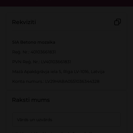
Rekvizīti
SIA Betono mozaika
Reģ. Nr.: 40103661831
PVN Reģ. Nr.: LV40103661831
Mazā Apakšgrāvja iela 5, Rīga LV-1016, Latvija
Konta numurs.: LV29HABA0551036344328
Raksti mums