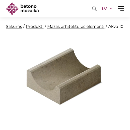
LV
Sākums
/
Produkti
/
Mazās arhitektūras elementi
/
Akva 10