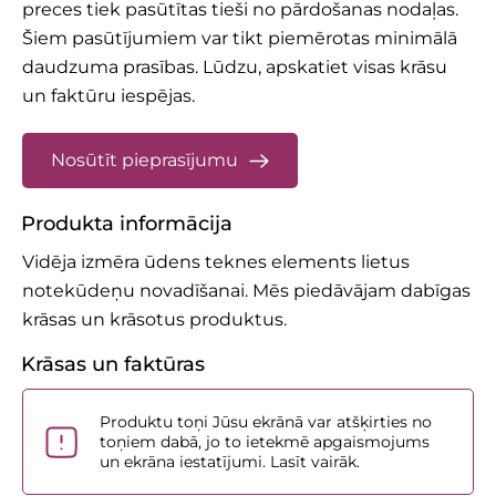
preces tiek pasūtītas tieši no pārdošanas nodaļas.
Šiem pasūtījumiem var tikt piemērotas minimālā
daudzuma prasības.
Lūdzu, apskatiet
visas krāsu
un faktūru iespējas.
Nosūtīt pieprasījumu
Produkta informācija
Vidēja izmēra ūdens teknes elements lietus
notekūdeņu novadīšanai. Mēs piedāvājam dabīgas
krāsas un krāsotus produktus.
Krāsas un faktūras
Produktu toņi Jūsu ekrānā var atšķirties no
toņiem dabā, jo to ietekmē apgaismojums
un ekrāna iestatījumi. Lasīt vairāk.