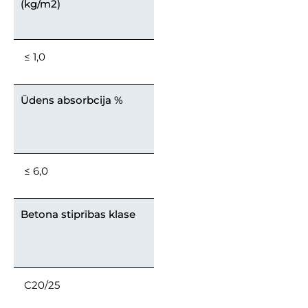
(kg/m2)
≤ 1,0
Ūdens absorbcija %
≤ 6,0
Betona stiprības klase
C20/25