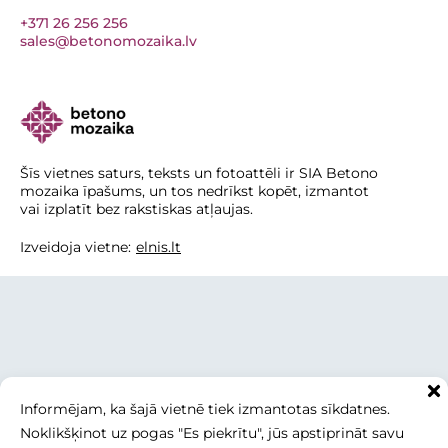
+371 26 256 256
sales@betonomozaika.lv
Šīs vietnes saturs, teksts un fotoattēli ir SIA Betono
mozaika īpašums, un tos nedrīkst kopēt, izmantot
vai izplatīt bez rakstiskas atļaujas.
Izveidoja vietne:
elnis.lt
Informējam, ka šajā vietnē tiek izmantotas sīkdatnes.
Noklikšķinot uz pogas "Es piekrītu", jūs apstiprināt savu