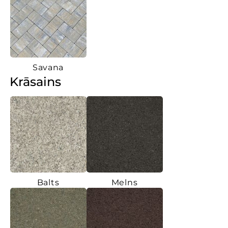
Savana
Krāsains
Balts
Melns