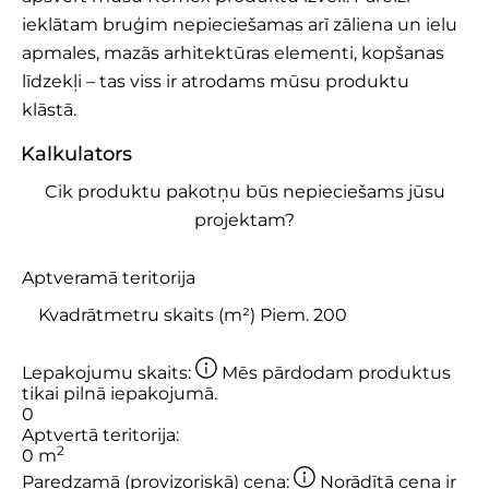
ieklātam bruģim nepieciešamas arī zāliena un ielu
apmales, mazās arhitektūras elementi, kopšanas
līdzekļi – tas viss ir atrodams mūsu produktu
klāstā.
Kalkulators
Cik produktu pakotņu būs nepieciešams jūsu
projektam?
Aptveramā teritorija
Lepakojumu skaits:
Mēs pārdodam produktus
tikai pilnā iepakojumā.
0
Aptvertā teritorija:
2
0
m
Paredzamā (provizoriskā) cena:
Norādītā cena ir