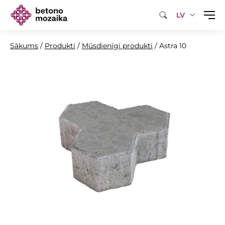
LV
Sākums
/
Produkti
/
Mūsdienīgi produkti
/
Astra 10