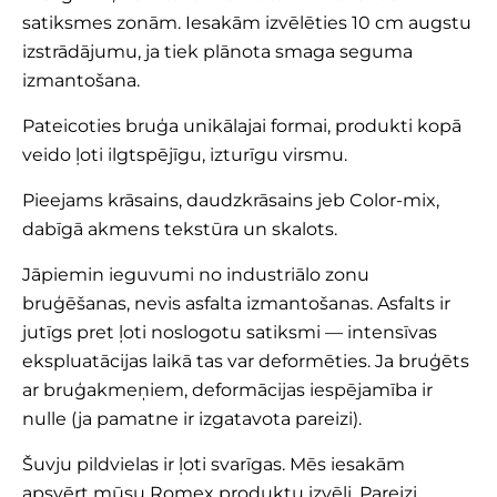
satiksmes zonām. Iesakām izvēlēties 10 cm augstu
izstrādājumu, ja tiek plānota smaga seguma
izmantošana.
Pateicoties bruģa unikālajai formai, produkti kopā
veido ļoti ilgtspējīgu, izturīgu virsmu.
Pieejams krāsains, daudzkrāsains jeb Color-mix,
dabīgā akmens tekstūra un skalots.
Jāpiemin ieguvumi no industriālo zonu
bruģēšanas, nevis asfalta izmantošanas. Asfalts ir
jutīgs pret ļoti noslogotu satiksmi — intensīvas
ekspluatācijas laikā tas var deformēties. Ja bruģēts
ar bruģakmeņiem, deformācijas iespējamība ir
nulle (ja pamatne ir izgatavota pareizi).
Šuvju pildvielas ir ļoti svarīgas. Mēs iesakām
apsvērt mūsu Romex produktu izvēli. Pareizi