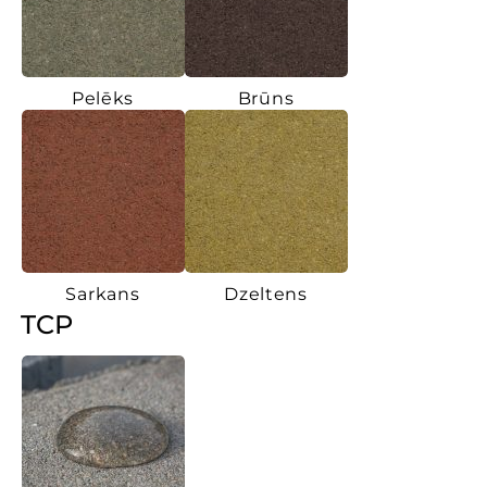
Pelēks
Brūns
Sarkans
Dzeltens
TCP