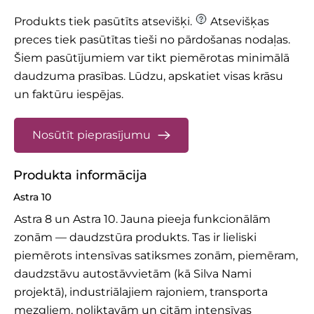
Produkts tiek pasūtīts atsevišķi.
Atsevišķas
preces tiek pasūtītas tieši no pārdošanas nodaļas.
Šiem pasūtījumiem var tikt piemērotas minimālā
daudzuma prasības.
Lūdzu, apskatiet
visas krāsu
un faktūru iespējas.
Nosūtīt pieprasījumu
Produkta informācija
Astra 10
Astra 8
un Astra 10. Jauna pieeja funkcionālām
zonām — daudzstūra produkts. Tas ir lieliski
piemērots intensīvas satiksmes zonām, piemēram,
daudzstāvu autostāvvietām (kā Silva Nami
projektā), industriālajiem rajoniem, transporta
mezgliem, noliktavām un citām intensīvas