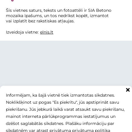
Šīs vietnes saturs, teksts un fotoattēli ir SIA Betono
mozaika īpašums, un tos nedrīkst kopēt, izmantot
vai izplatīt bez rakstiskas atļaujas.
Izveidoja vietne:
elnis.lt
Informējam, ka šajā vietnē tiek izmantotas sīkdatnes.
Noklikšķinot uz pogas "Es piekrītu", jūs apstiprināt savu
piekrišanu. Jūs jebkurā laikā varat atsaukt savu piekrišanu,
mainot interneta pārlūkprogrammas iestatījumus un
dzēšot saglabātās sīkdatnes. Plašāku informāciju par
sīkdatnēm var atrast privātuma
privātuma politika