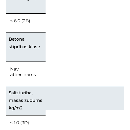
≤ 6,0 (2B)
Betona
stiprības klase
Nav
attiecināms
Salizturība,
masas zudums
kg/m2
≤ 1,0 (3D)