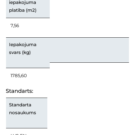
iepakojuma
platība (m2)
7,56
Iepakojuma
svars (kg)
1785,60
Standarts:
Standarta
nosaukums