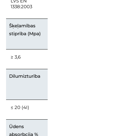
LVS EN
1338:2003
Šķeļamības
stiprība (Mpa)
≥ 3,6
Dilumizturība
≤ 20 (4I)
Ūdens
absorbcija %