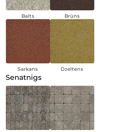
Balts
Brūns
Sarkans
Dzeltens
Senatnigs