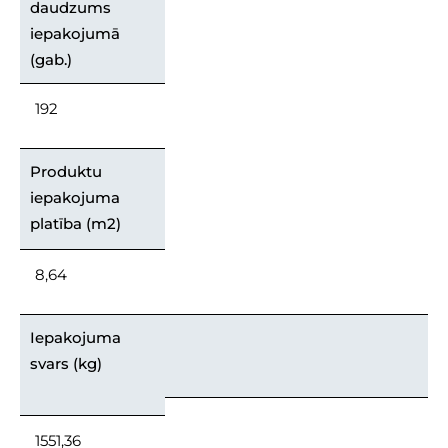
daudzums
iepakojumā
(gab.)
192
Produktu
iepakojuma
platība (m2)
8,64
Iepakojuma
svars (kg)
1551,36