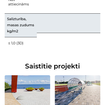
attiecināms
Salizturība,
masas zudums
kg/m2
≤ 1,0 (3D)
Saistītie projekti