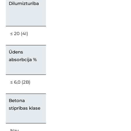
Dilumizturība
≤ 20 (4I)
Ūdens
absorbcija %
≤ 6,0 (2B)
Betona
stiprības klase
Nav