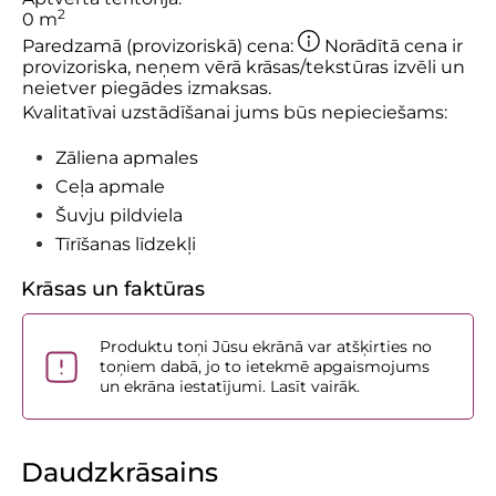
2
0
m
Paredzamā (provizoriskā) cena:
Norādītā cena ir
provizoriska, neņem vērā krāsas/tekstūras izvēli un
neietver piegādes izmaksas.
Kvalitatīvai uzstādīšanai jums būs nepieciešams:
Zāliena apmales
Ceļa apmale
Šuvju pildviela
Tīrīšanas līdzekļi
Krāsas un faktūras
Produktu toņi Jūsu ekrānā var atšķirties no
toņiem dabā, jo to ietekmē apgaismojums
un ekrāna iestatījumi. Lasīt vairāk.
Daudzkrāsains