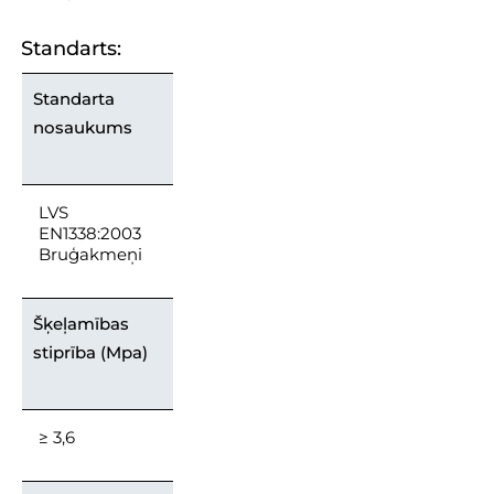
Standarts:
Standarta
nosaukums
LVS
EN1338:2003
Bruģakmeņi
Šķeļamības
stiprība (Mpa)
≥ 3,6