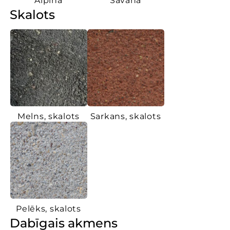
Alpina
Savana
Skalots
Melns, skalots
Sarkans, skalots
Pelēks, skalots
Dabīgais akmens