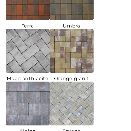
Terra
Umbra
Moon anthracite
Orange granit