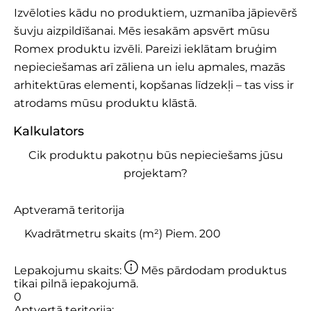
Izvēloties kādu no produktiem, uzmanība jāpievērš
šuvju aizpildīšanai. Mēs iesakām apsvērt mūsu
Romex produktu izvēli. Pareizi ieklātam bruģim
nepieciešamas arī zāliena un ielu apmales, mazās
arhitektūras elementi, kopšanas līdzekļi – tas viss ir
atrodams mūsu produktu klāstā.
Kalkulators
Cik produktu pakotņu būs nepieciešams jūsu
projektam?
Aptveramā teritorija
Lepakojumu skaits:
Mēs pārdodam produktus
tikai pilnā iepakojumā.
0
Aptvertā teritorija: