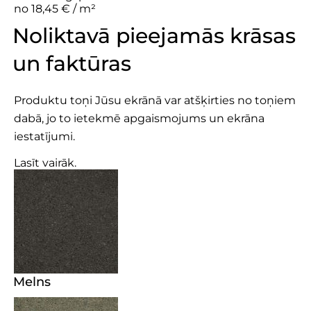
no 18,45 € / m²
Noliktavā pieejamās krāsas
un faktūras
Produktu toņi Jūsu ekrānā var atšķirties no toņiem
dabā, jo to ietekmē apgaismojums un ekrāna
iestatījumi.
Lasīt vairāk.
Melns