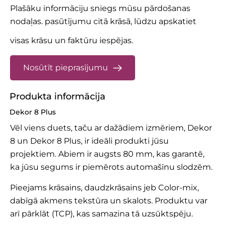
Plašāku informāciju sniegs mūsu pārdošanas
nodaļas.
pasūtījumu citā krāsā, lūdzu apskatiet
visas krāsu un faktūru iespējas.
Nosūtīt pieprasījumu
Produkta informācija
Dekor 8 Plus
Vēl viens duets, taču ar dažādiem izmēriem,
Dekor
8
un Dekor 8 Plus, ir ideāli produkti jūsu
projektiem. Abiem ir augsts 80 mm, kas garantē,
ka jūsu segums ir piemērots automašīnu slodzēm.
Pieejams krāsains, daudzkrāsains jeb Color-mix,
dabīgā akmens tekstūra un skalots. Produktu var
arī pārklāt (TCP), kas samazina tā uzsūktspēju.