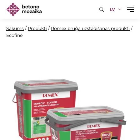
LV
Sākums
/
Produkti
/
Romex bruģa uzstādīšanas produkti
/
Ecofine