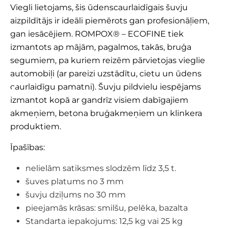
Viegli lietojams, šis ūdenscaurlaidīgais šuvju
aizpildītājs ir ideāli piemērots gan profesionāļiem,
gan iesācējiem. ROMPOX® – ECOFINE tiek
izmantots ap mājām, pagalmos, takās, bruģa
segumiem, pa kuriem reizēm pārvietojas vieglie
automobiļi (ar pareizi uzstādītu, cietu un ūdens
caurlaidīgu pamatni). Šuvju pildvielu iespējams
izmantot kopā ar gandrīz visiem dabīgajiem
akmeņiem, betona bruģakmeņiem un klinkera
produktiem.
Īpašības:
nelielām satiksmes slodzēm līdz 3,5 t.
šuves platums no 3 mm
šuvju dziļums no 30 mm
pieejamās krāsas: smilšu, pelēka, bazalta
Standarta iepakojums: 12,5 kg vai 25 kg