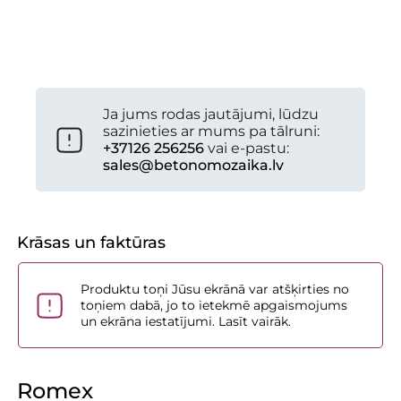
Jūsu projektam nepieciešamais iepakojumu
skaits:
---
Ja jums rodas jautājumi, lūdzu
sazinieties ar mums pa tālruni:
+37126 256256
vai e-pastu:
sales@betonomozaika.lv
Krāsas un faktūras
Produktu toņi Jūsu ekrānā var atšķirties no
toņiem dabā, jo to ietekmē apgaismojums
un ekrāna iestatījumi. Lasīt vairāk.
Romex