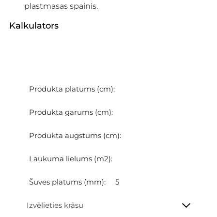
plastmasas spainis.
Kalkulators
Aprēķiniet, cik jūsu projektam vajadzēs
produkta: Ecofine
Izvēlieties krāsu