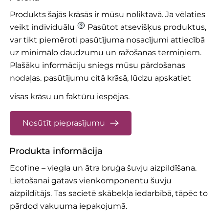
Produkts šajās krāsās ir mūsu noliktavā. Ja vēlaties
veikt individuālu
Pasūtot atsevišķus produktus,
var tikt piemēroti pasūtījuma nosacījumi attiecībā
uz minimālo daudzumu un ražošanas termiņiem.
Plašāku informāciju sniegs mūsu pārdošanas
nodaļas.
pasūtījumu citā krāsā, lūdzu apskatiet
visas krāsu un faktūru iespējas.
Nosūtīt pieprasījumu
Produkta informācija
Ecofine – viegla un ātra bruģa šuvju aizpildīšana.
Lietošanai gatavs vienkomponentu šuvju
aizpildītājs. Tas sacietē skābekļa iedarbībā, tāpēc to
pārdod vakuuma iepakojumā.