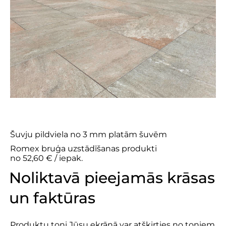
Ecofine
Šuvju pildviela no 3 mm platām šuvēm
Romex bruģa uzstādīšanas produkti
no 52,60 € / iepak.
Noliktavā pieejamās krāsas
un faktūras
Produktu toņi Jūsu ekrānā var atšķirties no toņiem