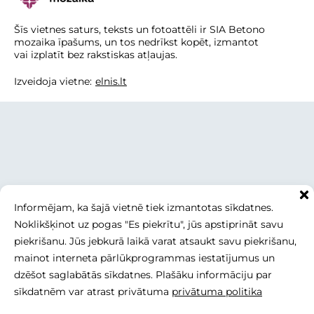
Šīs vietnes saturs, teksts un fotoattēli ir SIA Betono
mozaika īpašums, un tos nedrīkst kopēt, izmantot
vai izplatīt bez rakstiskas atļaujas.
Izveidoja vietne:
elnis.lt
Informējam, ka šajā vietnē tiek izmantotas sīkdatnes.
Noklikšķinot uz pogas "Es piekrītu", jūs apstiprināt savu
piekrišanu. Jūs jebkurā laikā varat atsaukt savu piekrišanu,
mainot interneta pārlūkprogrammas iestatījumus un
dzēšot saglabātās sīkdatnes. Plašāku informāciju par
sīkdatnēm var atrast privātuma
privātuma politika