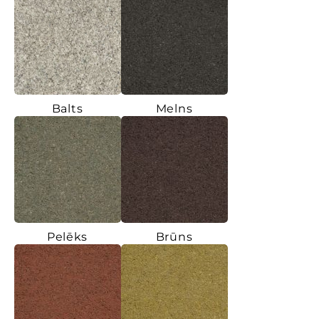
Balts
Melns
Pelēks
Brūns