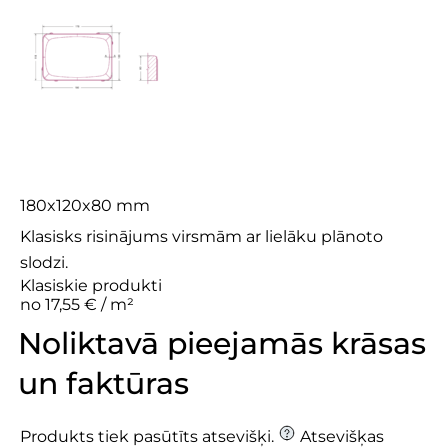
Nostal 8 Plus
180x120x80 mm
Klasisks risinājums virsmām ar lielāku plānoto
slodzi.
Klasiskie produkti
no 17,55 € / m²
Noliktavā pieejamās krāsas
un faktūras
Produkts tiek pasūtīts atsevišķi.
Atsevišķas