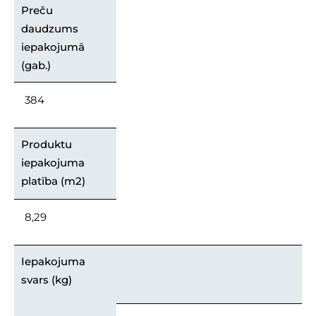
Preču
daudzums
iepakojumā
(gab.)
384
Produktu
iepakojuma
platība (m2)
8,29
Iepakojuma
svars (kg)