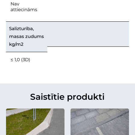
Nav
attiecināms
Salizturība,
masas zudums
kg/m2
≤ 1,0 (3D)
Saistītie produkti