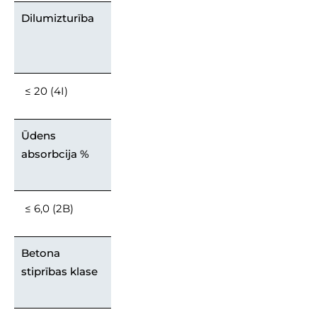
Dilumizturība
≤ 20 (4I)
Ūdens
absorbcija %
≤ 6,0 (2B)
Betona
stiprības klase