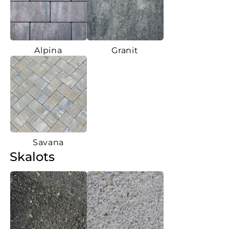
Alpina
Granit
Savana
Skalots