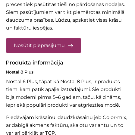
preces tiek pasūtītas tieši no pārdošanas nodaļas.
Šiem pasūtījumiem var tikt piemērotas minimālā
daudzuma prasības.
Lūdzu, apskatiet
visas krāsu
un faktūru iespējas.
Nosūtīt pieprasījumu
Produkta informācija
Nostal 8 Plus
Nostal 6 Plus, tāpat kā Nostal 8 Plus, ir produkts
tiem, kam patīk apaļie izstrādājumi. Šie produkti
bija moderni pirms 5–6 gadiem, taču, kā zināms,
iepriekš populāri produkti var atgriezties modē.
Piedāvājam krāsainu, daudzkrāsainu jeb Color-mix,
ar dabīgā akmens faktūru, skalotu variantu un to
var arī pārklāt ar TCP.