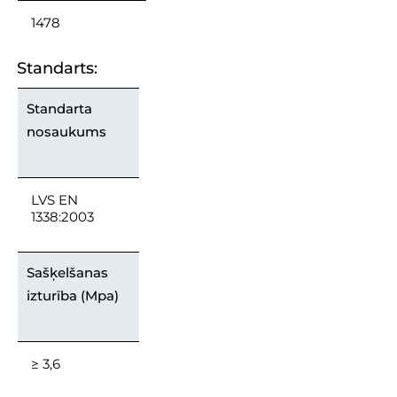
1478
Standarts:
Standarta
nosaukums
LVS EN
1338:2003
Sašķelšanas
izturība (Mpa)
≥ 3,6