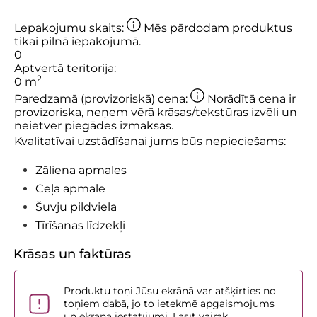
Lepakojumu skaits:
Mēs pārdodam produktus
tikai pilnā iepakojumā.
0
Aptvertā teritorija:
2
0
m
Paredzamā (provizoriskā) cena:
Norādītā cena ir
provizoriska, neņem vērā krāsas/tekstūras izvēli un
neietver piegādes izmaksas.
Kvalitatīvai uzstādīšanai jums būs nepieciešams:
Zāliena apmales
Ceļa apmale
Šuvju pildviela
Tīrīšanas līdzekļi
Krāsas un faktūras
Produktu toņi Jūsu ekrānā var atšķirties no
toņiem dabā, jo to ietekmē apgaismojums
un ekrāna iestatījumi. Lasīt vairāk.