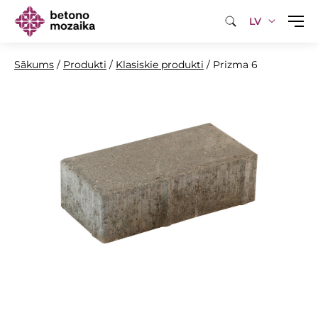
LV
Sākums
/
Produkti
/
Klasiskie produkti
/
Prizma 6