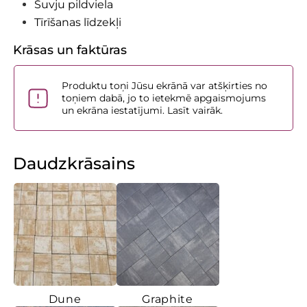
Šuvju pildviela
Tīrīšanas līdzekļi
Krāsas un faktūras
Produktu toņi Jūsu ekrānā var atšķirties no
toņiem dabā, jo to ietekmē apgaismojums
un ekrāna iestatījumi. Lasīt vairāk.
Daudzkrāsains
Dune
Graphite