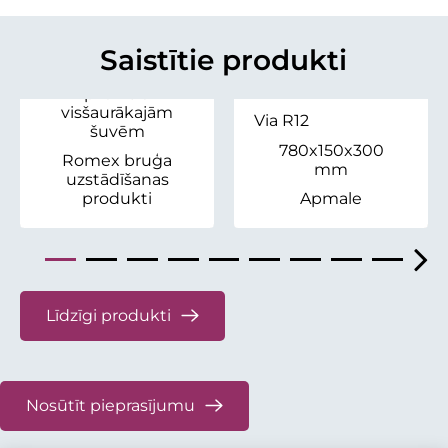
Saistošās smiltis
Fugensand
Saistītie produkti
Šuvju
pildviela
visšaurākajām
Via R12
šuvēm
780x150x300
Romex bruģa
mm
uzstādīšanas
produkti
Apmale
Līdzīgi produkti
Nosūtīt pieprasījumu