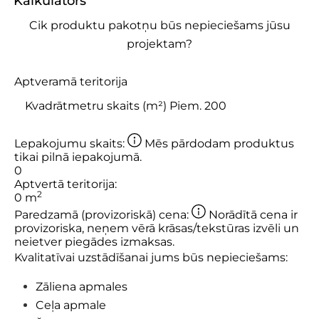
Kalkulators
Cik produktu pakotņu būs nepieciešams jūsu
projektam?
Aptveramā teritorija
Lepakojumu skaits:
Mēs pārdodam produktus
tikai pilnā iepakojumā.
0
Aptvertā teritorija:
2
0
m
Paredzamā (provizoriskā) cena:
Norādītā cena ir
provizoriska, neņem vērā krāsas/tekstūras izvēli un
neietver piegādes izmaksas.
Kvalitatīvai uzstādīšanai jums būs nepieciešams:
Zāliena apmales
Ceļa apmale