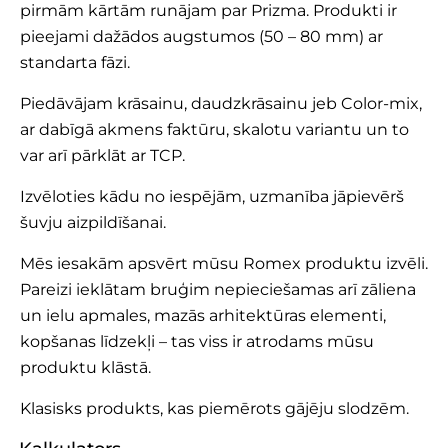
pirmām kārtām runājam par Prizma. Produkti ir
pieejami dažādos augstumos (50 – 80 mm) ar
standarta fāzi.
Piedāvājam krāsainu, daudzkrāsainu jeb Color-mix,
ar dabīgā akmens faktūru, skalotu variantu un to
var arī pārklāt ar TCP.
Izvēloties kādu no iespējām, uzmanība jāpievērš
šuvju aizpildīšanai.
Mēs iesakām apsvērt mūsu Romex produktu izvēli.
Pareizi ieklātam bruģim nepieciešamas arī zāliena
un ielu apmales, mazās arhitektūras elementi,
kopšanas līdzekļi – tas viss ir atrodams mūsu
produktu klāstā.
Klasisks produkts, kas piemērots gājēju slodzēm.