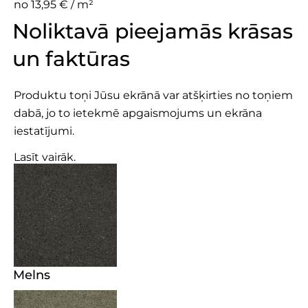
no 13,95 € / m²
Noliktavā pieejamās krāsas
un faktūras
Produktu toņi Jūsu ekrānā var atšķirties no toņiem
dabā, jo to ietekmē apgaismojums un ekrāna
iestatījumi.
Lasīt vairāk.
Melns