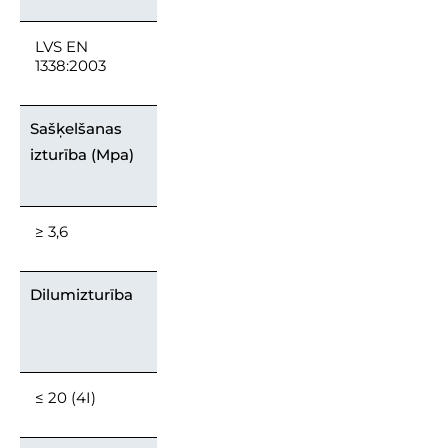
LVS EN
1338:2003
Sašķelšanas
izturība (Mpa)
≥ 3,6
Dilumizturība
≤ 20 (4I)