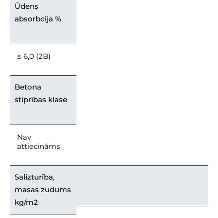
Ūdens
absorbcija %
≤ 6,0 (2B)
Betona
stiprības klase
Nav
attiecināms
Salizturība,
masas zudums
kg/m2