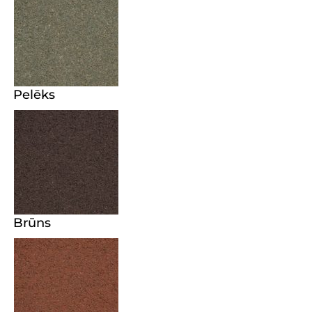
Pelēks
Brūns