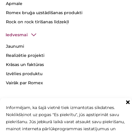
Apmale
Romex bruģa uzstādīšanas produkti
Rock on rock tīrīšanas līdzekļI
Iedvesmai
Jaunumi
Realizētie projekti
Krāsas un faktūras
Izvēlies produktu
Vairāk par Romex
Informējam, ka šajā vietnē tiek izmantotas sīkdatnes.
+371 26 256 256
Noklikšķinot uz pogas "Es piekrītu", jūs apstiprināt savu
sales@betonomozaika.lv
piekrišanu. Jūs jebkurā laikā varat atsaukt savu piekrišanu,
mainot interneta pārlūkprogrammas iestatījumus un