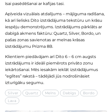
īsai pasēdēšanai ar kafijas tasi.
Apļveida vizuālais atdalījums – mājīguma radīšana,
kā arī lielisks Dito izstrādājuma tekstūru un krāsu
iespēju demonstrējums. Izstrādājums pārklāts ar
dabīgā akmens faktūru: Quartz, Silver, Bordo, un
pašas zonas savienotas ar melnas krāsas
izstrādājumu
Prizma 8B
.
Klientiem piedāvājam arī Dito 6 – 6 cm augsts
izstrādājums ir ideāli piemērots privāto zonu
iekārtošanai. Mēs iesakām ieklāt izstrādājumus
“eglītes” rakstā – tādējādi jūs nodrošināsiet
izturīgāku segumu.
Silver
Quartz
Melns
Dabīgs
Bordo
Lava