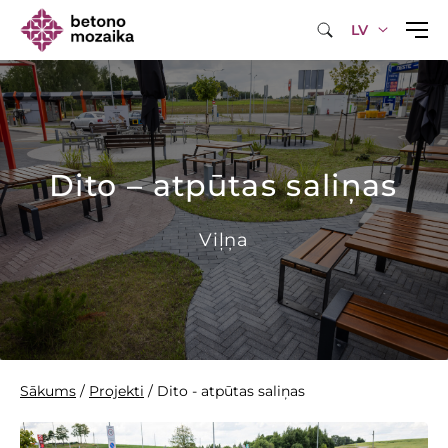
LV
Dito – atpūtas saliņas
Viļņa
Sākums
/
Projekti
/
Dito - atpūtas saliņas