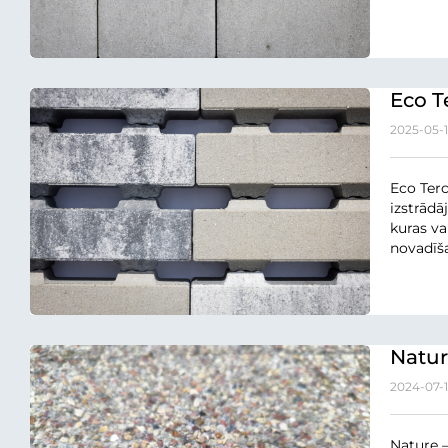
Eco T
2025-05-
Eco Terc
izstrādā
kuras va
novadīša
Natur
2024-07-
Nature –