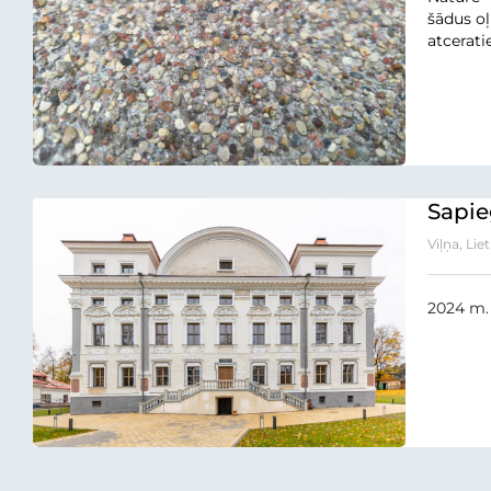
šādus oļ
atcerati
Sapie
Viļņa, Lie
2024 m. 