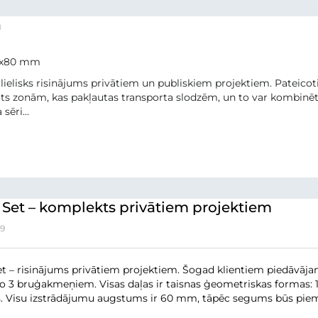
a
0x80 mm
r lielisks risinājums privātiem un publiskiem projektiem. Pateic
s zonām, kas pakļautas transporta slodzēm, un to var kombinēt 
sēri...
6 Set – komplekts privātiem projektiem
19
et – risinājums privātiem projektiem. Šogad klientiem piedāvā
no 3 bruģakmeņiem. Visas daļas ir taisnas ģeometriskas forma
. Visu izstrādājumu augstums ir 60 mm, tāpēc segums būs piemē