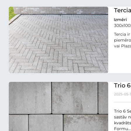
Terci
Izmēri
300x10
Tercia i
piemērot
vai Plaza 
Trio 
2025-05-
Trio 6 S
sastāv 
kvadrāts
Formu...