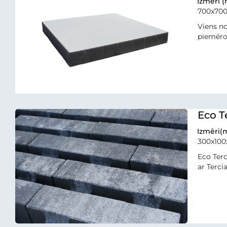
Izmēri 
700x70
Viens no
piemērot
Eco T
Izmēri
300x100
Eco Terc
ar Terci