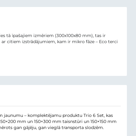
oties tā īpašajiem izmēriem (300x100x80 mm), tas ir
ar citiem izstrādājumiem, kam ir mikro fāze – Eco terci
jam jaunumu – komplektējamu produktu Trio 6 Set, kas
s: 150×200 mm un 150×300 mm taisnstūri un 150×150 mm
rots gan gājēju, gan vieglā transporta slodzēm.