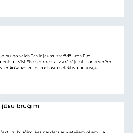
 eko bruģa veids Tas ir jauns izstrādājums Eko
kmeņiem. Visi Eko segmenta izstrādājumi ir ar atverēm,
ds ierīkošanas veids nodrošina efektīvu nokrišņu
i jūsu bruģim
ktūru bruģim, kas pārklāts ar vietējiem oļiem. Jā,