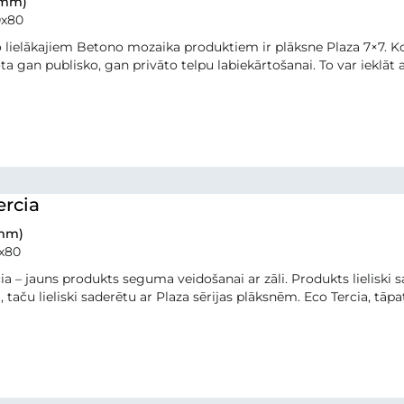
(mm)
0x80
 lielākajiem Betono mozaika produktiem ir plāksne Plaza 7×7. Kopā
a gan publisko, gan privāto telpu labiekārtošanai. To var ieklāt 
ercia
(mm)
x80
ia – jauns produkts seguma veidošanai ar zāli. Produkts lieliski
a, taču lieliski saderētu ar Plaza sērijas plāksnēm. Eco Tercia, tāpa