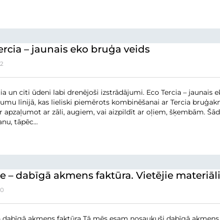
ercia – jaunais eko bruģa veids
12
ia un citi ūdeni labi drenējoši izstrādājumi. Eco Tercia – jaunais
jumu līnijā, kas lieliski piemērots kombinēšanai ar Tercia bruģa
r apzaļumot ar zāli, augiem, vai aizpildīt ar oļiem, šķembām. Šā
nu, tāpēc...
e – dabīgā akmens faktūra. Vietējie materiāl
10
 dabīgā akmens faktūra Tā mēs esam nosaukuši dabīgā akmens fa