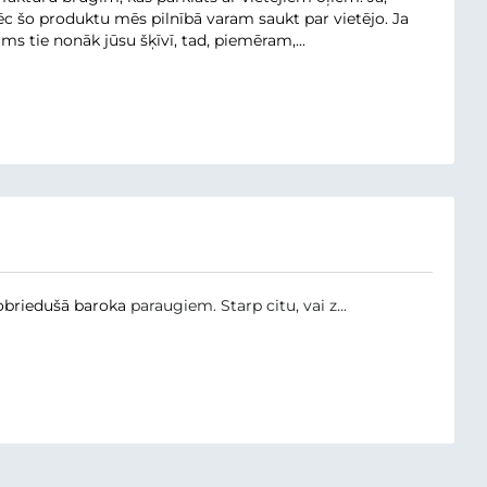
pēc šo produktu mēs pilnībā varam saukt par vietējo. Ja
rms tie nonāk jūsu šķīvī, tad, piemēram,...
obriedušā baroka
paraugiem. Starp citu, vai z...