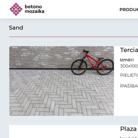
PRODUK
Sand
Terci
Izmēri
300x10
PIELIETO
ĪPAŠĪBAS
Plaza