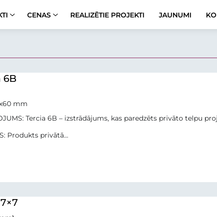
TI
CENAS
REALIZĒTIE PROJEKTI
JAUNUMI
KO
a 6B
0x60 mm
JUMS: Tercia 6B – izstrādājums, kas paredzēts privāto telpu pro
: Produkts privātā...
 7×7