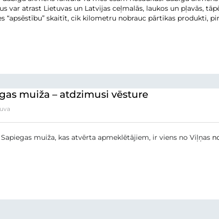
us var atrast Lietuvas un Latvijas ceļmalās, laukos un pļavās, tā
es “apsēstību” skaitīt, cik kilometru nobrauc pārtikas produkti, pi
gas muiža – atdzimusi vēsture
tuva
Sapiegas muiža, kas atvērta apmeklētājiem, ir viens no Viļņas
n