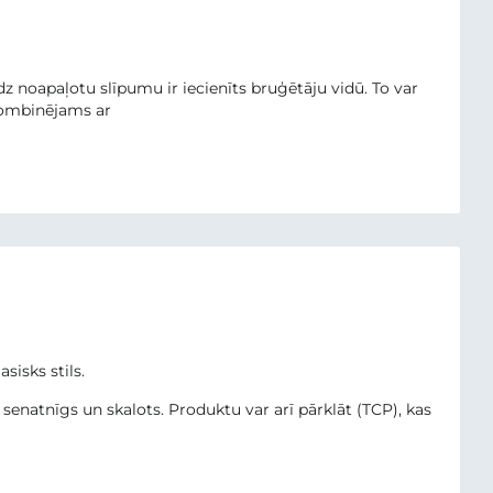
z noapaļotu slīpumu ir iecienīts bruģētāju vidū. To var
 kombinējams ar
sisks stils.
senatnīgs un skalots. Produktu var arī pārklāt (TCP), kas