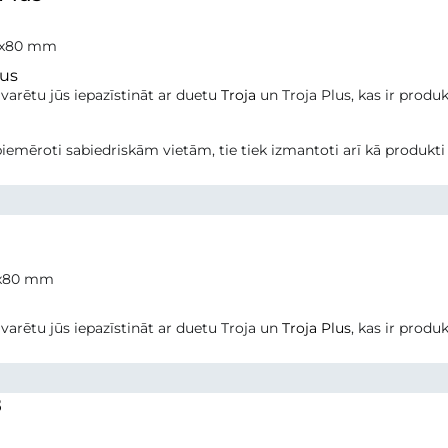
0x80 mm
lus
varētu jūs iepazīstināt ar duetu
Troja
un Troja Plus, kas ir produk
?
 piemēroti sabiedriskām vietām, tie tiek izmantoti arī kā produkti .
0x80 mm
varētu jūs iepazīstināt ar duetu Troja un
Troja Plus
, kas ir produk
8