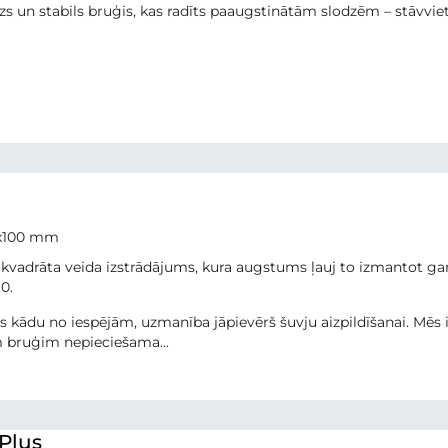
ezs un stabils bruģis, kas radīts paaugstinātām slodzēm – stāvvi
0x100 mm
 kvadrāta veida izstrādājums, kura augstums ļauj to izmantot gan
0.
es kādu no iespējām, uzmanība jāpievērš šuvju aizpildīšanai. Mē
m bruģim nepieciešama...
 Plus