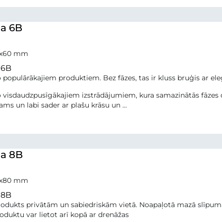
a 6B
0x60 mm
 6B
 populārākajiem produktiem. Bez fāzes, tas ir kluss bruģis ar eleg
 visdaudzpusīgākajiem izstrādājumiem, kura samazinātās fāzes dēļ,
ams un labi sader ar plašu krāsu un ...
a 8B
0x80 mm
 8B
rodukts privātām un sabiedriskām vietā. Noapaļotā mazā slīpuma 
Produktu var lietot arī kopā ar drenāžas