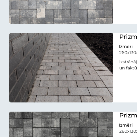
Prizm
Izmēri
260x13
Izstrādā
un faktū
Prizm
Izmēri
260x13