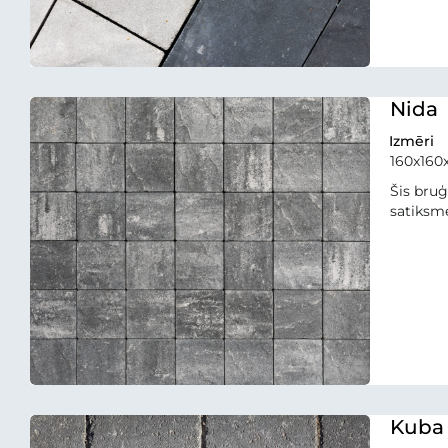
Nida
Izmēri
160x16
Šis bruģ
satiksme
Kuba