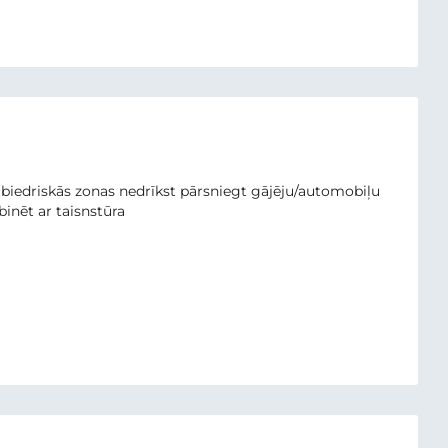
abiedriskās zonas nedrīkst pārsniegt gājēju/automobiļu
binēt ar taisnstūra