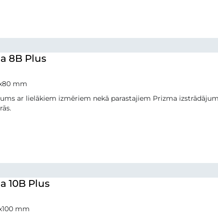
a 8B Plus
0x80 mm
jums ar lielākiem izmēriem nekā parastajiem Prizma izstrādājum
rās.
a 10B Plus
0x100 mm