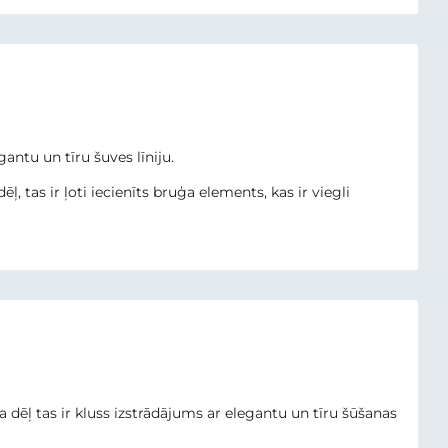
antu un tīru šuves līniju.
 tas ir ļoti iecienīts bruģa elements, kas ir viegli
dēļ tas ir kluss izstrādājums ar elegantu un tīru šūšanas