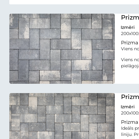
Prizm
Izmēri
200x10
Prizma
Viens no
Viens no
pielāgoj
Prizm
Izmēri
200x10
Prizma
Ideāls p
līniju. 