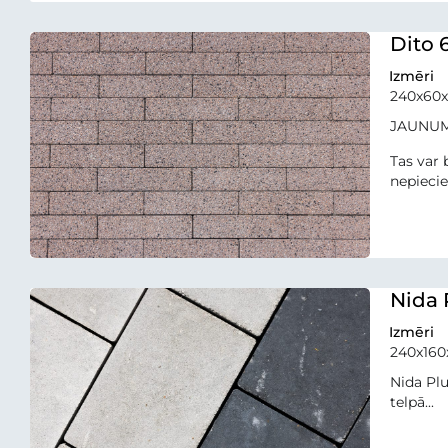
Dito 
Izmēri
240x60
JAUNUMS!
Tas var 
nepiecie
Nida 
Izmēri
240x16
Nida Plu
telpā...