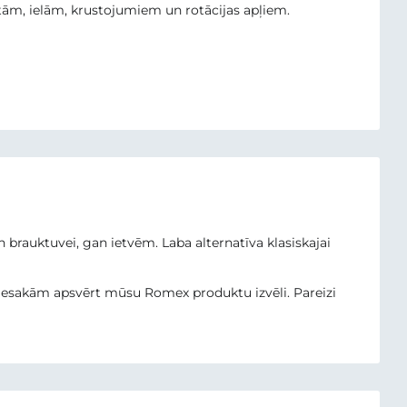
etām, ielām, krustojumiem un rotācijas apļiem.
 brauktuvei, gan ietvēm. Laba alternatīva klasiskajai
s iesakām apsvērt mūsu Romex produktu izvēli. Pareizi