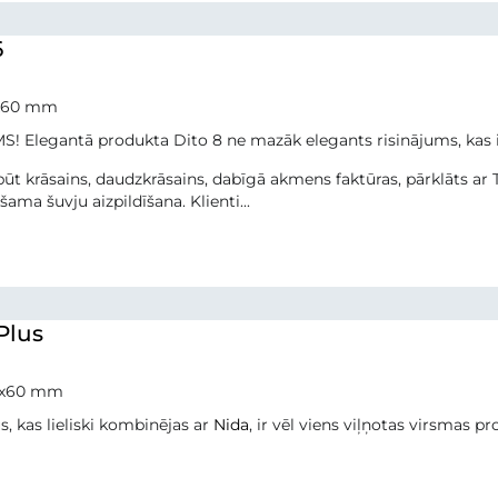
6
x60 mm
 Elegantā produkta Dito 8 ne mazāk elegants risinājums, kas id
būt krāsains, daudzkrāsains, dabīgā akmens faktūras, pārklāts 
šama šuvju aizpildīšana. Klienti...
Plus
0x60 mm
s, kas lieliski kombinējas ar
Nida
, ir vēl viens viļņotas virsmas 