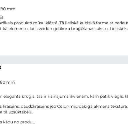
0x80 mm
B
azākais produkts mūsu klāstā. Tā lieliskā kubiskā forma ar nedaud
 kā elementu, lai izveidotu jebkuru bruģēšanas rakstu. Lieliski
8
x80 mm
un elegants bruģis, tas ir risinājums ikvienam, kam patīk viegls, kla
 krāsains, daudzkrāsains jeb Color-mix, dabīgā akmens tekstūra, 
 tā uzsūktspēju.
es kādu no produ...