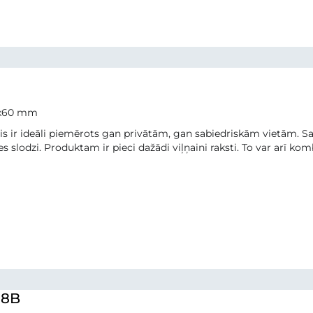
0x60 mm
is ir ideāli piemērots gan privātām, gan sabiedriskām vietām. S
s slodzi. Produktam ir pieci dažādi viļņaini raksti. To var arī kom
 8B