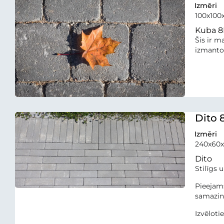
Izmēri
100x10
Kuba 8
Šis ir m
izmantot
Dito 
Izmēri
240x60
Dito
Stilīgs 
Pieejams
samazina
Izvēloti