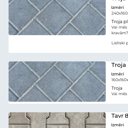
Izmēri
240x16
Troja p
Vai mēs 
kravām
Lieliski
Troja
Izmēri
160x16
Troja
Vai mēs 
Tavr 
Izmēri