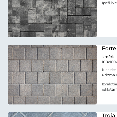
Īpaši bi
Forte
Izmēri:
160x16
Klasisks
Prizma 1
Izvēloti
ieklāta
Troja