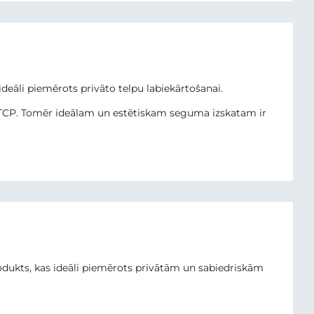
eāli piemērots privāto telpu labiekārtošanai.
ar TCP. Tomēr ideālam un estētiskam seguma izskatam ir
produkts, kas ideāli piemērots privātām un sabiedriskām