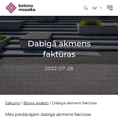
LV
Dabīgā akmens
faktūras
2022-07-28
Sākums
/
Bloga ieraksti
/
Dabīgā akmens faktūras
Mēs piedāvājam dabīgā akmens faktūras