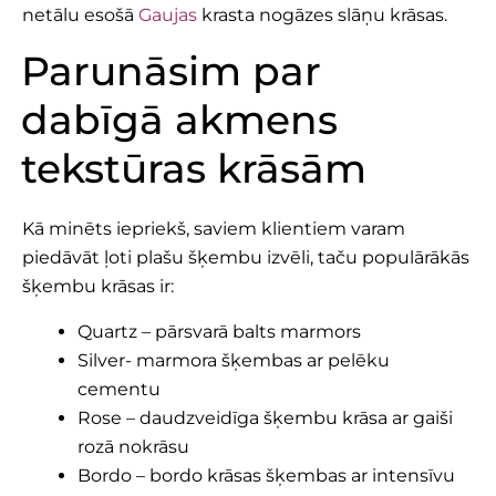
netālu esošā
Gaujas
krasta nogāzes slāņu krāsas.
Parunāsim par
dabīgā akmens
tekstūras krāsām
Kā minēts iepriekš, saviem klientiem varam
piedāvāt ļoti plašu šķembu izvēli, taču populārākās
šķembu krāsas ir:
Quartz – pārsvarā balts marmors
Silver- marmora šķembas ar pelēku
cementu
Rose – daudzveidīga šķembu krāsa ar gaiši
rozā nokrāsu
Bordo – bordo krāsas šķembas ar intensīvu