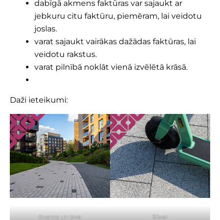
dabīgā akmens faktūras var sajaukt ar
jebkuru citu faktūru, piemēram, lai veidotu
joslas.
varat sajaukt vairākas dažādas faktūras, lai
veidotu rakstus.
varat pilnībā noklāt vienā izvēlētā krāsā.
Daži ieteikumi:
Kvarcs un lava
Silver