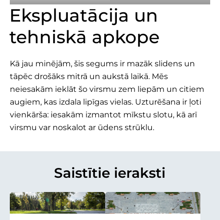
Ekspluatācija un
tehniskā apkope
Kā jau minējām, šis segums ir mazāk slidens un
tāpēc drošāks mitrā un aukstā laikā. Mēs
neiesakām ieklāt šo virsmu zem liepām un citiem
augiem, kas izdala lipīgas vielas. Uzturēšana ir ļoti
vienkārša: iesakām izmantot mīkstu slotu, kā arī
virsmu var noskalot ar ūdens strūklu.
Saistītie ieraksti