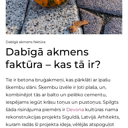
Dabīgā akmens faktūra
Dabīgā akmens
faktūra – kas tā ir?
Tie ir betona bruģakmeņi, kas pārklāti ar īpašu
šķembu slāni. Šķembu izvēle ir ļoti plaša, un,
kombinējot tās ar balto un pelēko cementu,
iespējams iegūt krāsu toņus un pustoņus. Spilgts
šāda risinājuma piemērs ir
Devona
kultūras nama
rekonstrukcijas projekts Siguldā, Latvijā. Arhitekts,
kuram radās šī projekta ideja, vēlējās atspoguļot