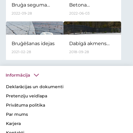
Bruģa seguma
Betona
uzturēšana siltajā
izstrādājumi un
2022-09-28
2022-06-03
sezonā
populāri mīti par
tiem
Bruģēšanas idejas
Dabīgā akmens
faktūra privātai
2021-02-28
2018-09-28
teritorijai
Informācija
Deklarācijas un dokumenti
Pretenziju veidlapa
Privātuma politika
Par mums
Karjera
Kontakti