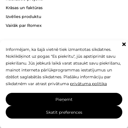
Krāsas un faktūras
Izvēlies produktu
Vairāk par Romex
Informējam, ka šajā vietnē tiek izmantotas sīkdatnes.
+371 26 256 256
Noklikšķinot uz pogas "Es piekrītu", jūs apstiprināt savu
sales@betonomozaika.lv
piekrišanu. Jūs jebkurā laikā varat atsaukt savu piekrišanu,
mainot interneta pārlūkprogrammas iestatījumus un
dzēšot saglabātās sīkdatnes. Plašāku informāciju par
sīkdatnēm var atrast privātuma
privātuma politika
Šīs vietnes saturs, teksts un fotoattēli ir SIA Betono
Pieņemt
mozaika īpašums, un tos nedrīkst kopēt, izmantot
vai izplatīt bez rakstiskas atļaujas.
Skatīt preferences
Izveidoja vietne:
elnis.lt