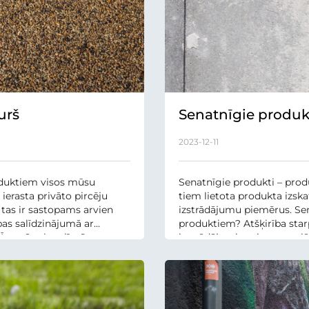
urš
Senatnīgie produk
2023-12-11
roduktiem visos mūsu
Senatnīgie produkti – produ
ierasta privāto pircēju
tiem lietota produkta izska
 tas ir sastopams arvien
izstrādājumu piemērus. Sena
bas salīdzinājumā ar
produktiem? Atšķirība sta
 Īsumā sakot, līmētas
izstrādājumiem ir neregulār
vai, precīzāk sakot, tā uztu