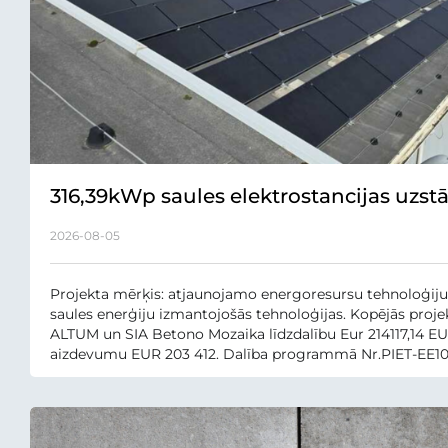
316,39kWp saules elektrostancijas uzst
pašpatēriņam
2026-08-05
Projekta mērķis: atjaunojamo energoresursu tehnoloģiju
saules enerģiju izmantojošās tehnoloģijas. Kopējās proje
ALTUM un SIA Betono Mozaika līdzdalību Eur 214117,14 E
aizdevumu EUR 203 412. Dalība programmā Nr.PIET-EE10