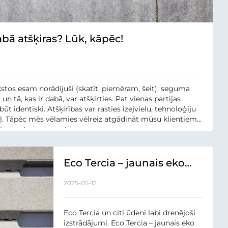
bā atšķiras? Lūk, kāpēc!
kstos esam norādījuši (skatīt, piemēram, šeit), seguma
un tā, kas ir dabā, var atšķirties. Pat vienas partijas
t identiski. Atšķirības var rasties izejvielu, tehnoloģiju
ēļ. Tāpēc mēs vēlamies vēlreiz atgādināt mūsu klientiem:
ies pat vienas partijas...
Eco Tercia – jaunais eko
bruģa veids
2025-05-12
Eco Tercia un citi ūdeni labi drenējoši
izstrādājumi. Eco Tercia – jaunais eko