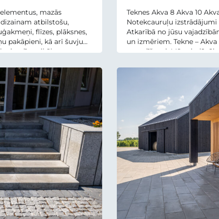
a elementus, mazās
Teknes Akva 8 Akva 10 Akv
 dizainam atbilstošu,
Notekcauruļu izstrādājumi i
ģakmeņi, flīzes, plāksnes,
Atkarībā no jūsu vajadzībā
ņu pakāpieni, kā arī šuvju
un izmēriem. Tekne – Akva
 ļauj radīt unikālu un
novadīšanai. Mēs piedāvāja