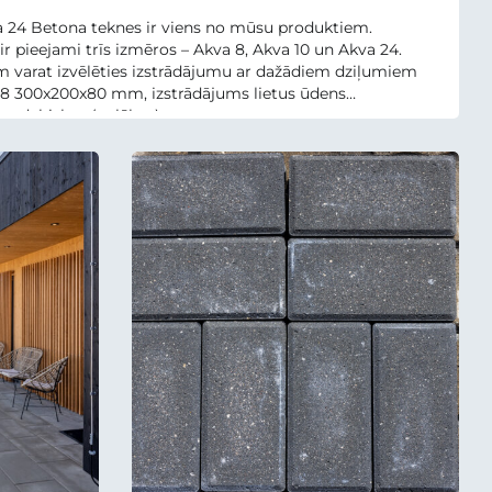
a 24 Betona teknes ir viens no mūsu produktiem.
r pieejami trīs izmēros – Akva 8, Akva 10 un Akva 24.
m varat izvēlēties izstrādājumu ar dažādiem dziļumiem
 8 300x200x80 mm, izstrādājums lietus ūdens
m dabiskus (pelēkus) un...