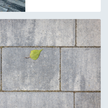
Izvēloties celiņu un laukumu segumu,
mēs bieži domājam par funkcionalitāti
un izturību, taču tikpat svarīgs ir
estētiskais baudījums....