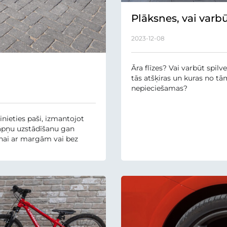
Plāksnes, vai varb
bruģakmens? Kāda
2023-12-08
atšķirības un kurš
produkts jums ir
piemērotāks?
Āra flīzes? Vai varbūt spilv
tās atšķiras un kuras no tā
nepieciešamas?
inieties paši, izmantojot
 kāpņu uzstādīšanu gan
šanai ar margām vai bez