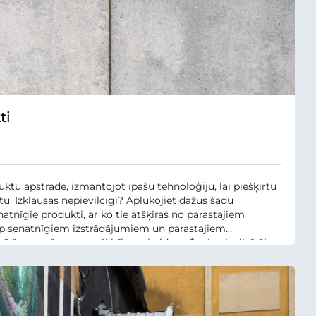
ti
ktu apstrāde, izmantojot īpašu tehnoloģiju, lai piešķirtu
tu. Izklausās nepievilcīgi? Aplūkojiet dažus šādu
tnīgie produkti, ar ko tie atšķiras no parastajiem
rp senatnīgiem izstrādājumiem un parastajiem
ā šuve, taču ar to atšķirība nebeidzas. Šuvju aizpildītājs
rēšana ir būtiska jebkuram...