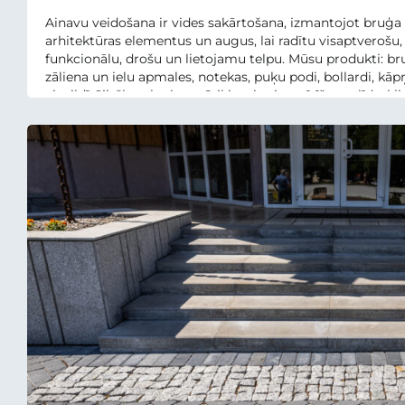
Ainavu veidošana ir vides sakārtošana, izmantojot bruģ
arhitektūras elementus un augus, lai radītu visaptverošu,
funkcionālu, drošu un lietojamu telpu. Mūsu produkti: bru
zāliena un ielu apmales, notekas, puķu podi, bollardi, kāp
aizpildītāji, šķembu hermētiķi, enkuri un tīrīšanas līdzekļi
individuālu vidi.