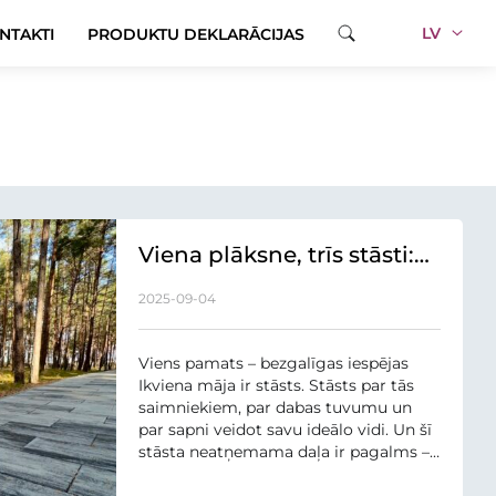
LV
NTAKTI
PRODUKTU DEKLARĀCIJAS
Viena plāksne, trīs stāsti:
Kā seguma virsma pārvērš
2025-09-04
vidi?
Viens pamats – bezgalīgas iespējas
Ikviena māja ir stāsts. Stāsts par tās
saimniekiem, par dabas tuvumu un
par sapni veidot savu ideālo vidi. Un šī
stāsta neatņemama daļa ir pagalms –
vieta, kur satiekas māja un vide.