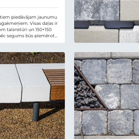
ientiem piedāvājam jaunumu
uģakmeņiem. Visas daļas ir
m taisnstūri un 150×150
pēc segums būs piemērots