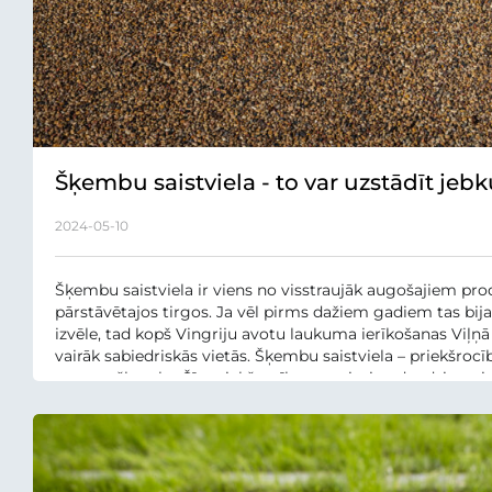
Šķembu saistviela - to var uzstādīt jebk
2024-05-10
Šķembu saistviela ir viens no visstraujāk augošajiem p
pārstāvētajos tirgos. Ja vēl pirms dažiem gadiem tas bija 
izvēle, tad kopš Vingriju avotu laukuma ierīkošanas Viļņā
vairāk sabiedriskās vietās. Šķembu saistviela – priekšrocī
parasto šķembu Šīs priekšrocības apstiprina daudzi testi:
šķembas priekšrocības...