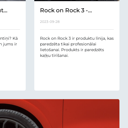
ūt
Rock on Rock 3 -
s ir
Kaļķakmens
2023-09-28
noņemšanas līdzeklis
entiņi? Kā
Rock on Rock 3 ir produktu līnija, kas
m jums ir
paredzēta tikai profesionālai
lietošanai. Produkts ir paredzēts
kaļķu tīrīšanai.