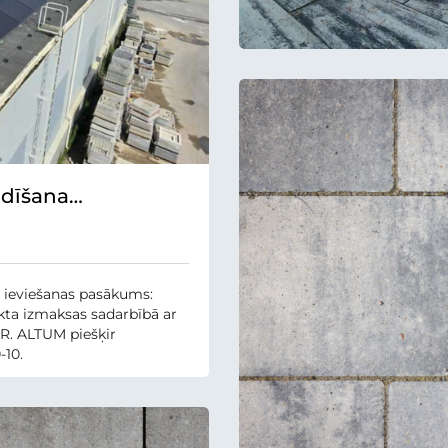
ādīšana
 ieviešanas pasākums:
kta izmaksas sadarbībā ar
UR. ALTUM piešķir
-10.