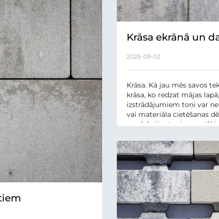
Krāsa ekrānā un da
2025-09-02
Krāsa. Kā jau mēs savos te
krāsa, ko redzat mājas lapā, 
izstrādājumiem toņi var nebū
vai materiāla cietēšanas d
produkcijas tonis var atšķirt
ktiem