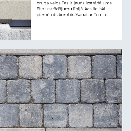
bruģa veids Tas ir jauns izstrādājums
Eko izstrādājumu līnijā, kas lieliski
piemērots kombinēšanai ar Tercia
bruģakmeņiem. Visi Eko segmenta
izstrādājumi ir ar atverēm, kuras var
apzaļumot ar zāli, augiem, vai aizpildīt
ar oļiem, šķembām. Šāds ierīkošanas
veids nodrošina efektīvu nokrišņu
novadīšanu, tāpēc...