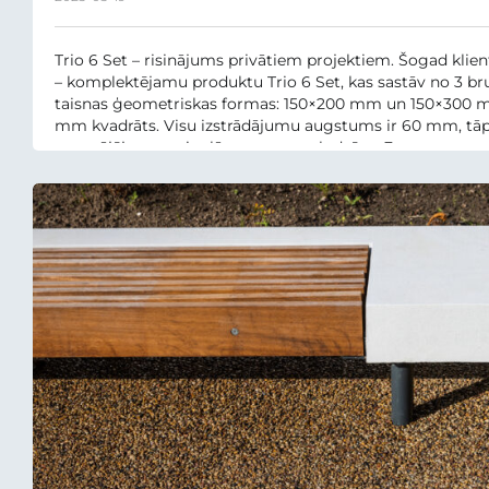
Trio 6 Set – risinājums privātiem projektiem. Šogad kl
– komplektējamu produktu Trio 6 Set, kas sastāv no 3 br
taisnas ģeometriskas formas: 150×200 mm un 150×300 m
mm kvadrāts. Visu izstrādājumu augstums ir 60 mm, tā
gan gājēju, gan vieglā transporta slodzēm. Formu...