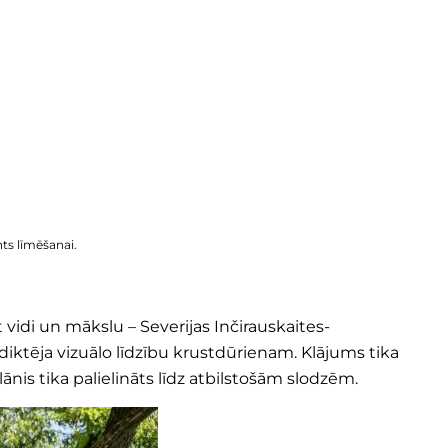
ts līmēšanai.
vidi un mākslu – Severijas Inčirauskaites-
diktēja vizuālo līdzību krustdūrienam. Klājums tika
ānis tika palielināts līdz atbilstošām slodzēm.