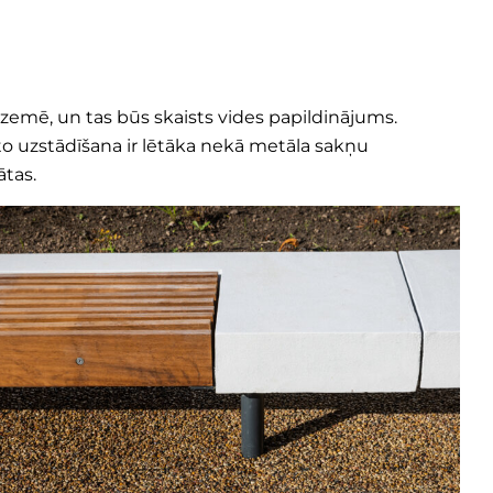
 zemē, un tas būs skaists vides papildinājums.
to uzstādīšana ir lētāka nekā metāla sakņu
ātas.