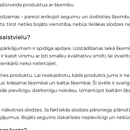
dītu ažūrveida produktus ar šķembu
edzamas – pareizi ierīkojot segumu un izvēloties šķembu
s: tīrot netiks bojāts vienotība, nebūs lielākas slodzes n
saistvielu?
am pārklājumam ir spīdīga apdare. Uzstādīšanas laikā šķem
r kaisīt virsmu ar ļoti smalku kvalitatīvu smilti, lai izva
ienkārši neko nelietojiet.
vēlēties produktu. Lai noskaidrotu, kāds produkts jums ir
: krāsainai šķembai un baltai šķembai. Šī izvēle ir svarīga,
mazāk pievilcīgu dzeltenīgu nokrāsu. Izmantojot baltā
not nākotnes slodzes. Ja faktiskās slodzes pārsniegs plā
jājumus. Bojāts segums izskatīsies nepievilcīgi un nebūs