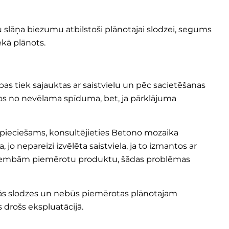
 slāņa biezumu atbilstoši plānotajai slodzei, segums
ekā plānots.
bas tiek sajauktas ar saistvielu un pēc sacietēšanas
irītos no nevēlama spīduma, bet, ja pārklājuma
 nepieciešams, konsultējieties Betono mozaika
 jo nepareizi izvēlēta saistviela, ja to izmantos ar
m šķembām piemērotu produktu, šādas problēmas
notās slodzes un nebūs piemērotas plānotajam
 drošs ekspluatācijā.