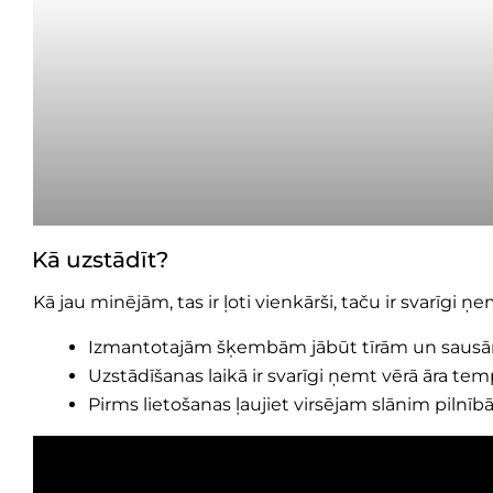
Kā uzstādīt?
Kā jau minējām, tas ir ļoti vienkārši, taču ir svarīgi ņ
Izmantotajām šķembām jābūt tīrām un sausām,
Uzstādīšanas laikā ir svarīgi ņemt vērā āra tempe
Pirms lietošanas ļaujiet virsējam slānim pilnībā