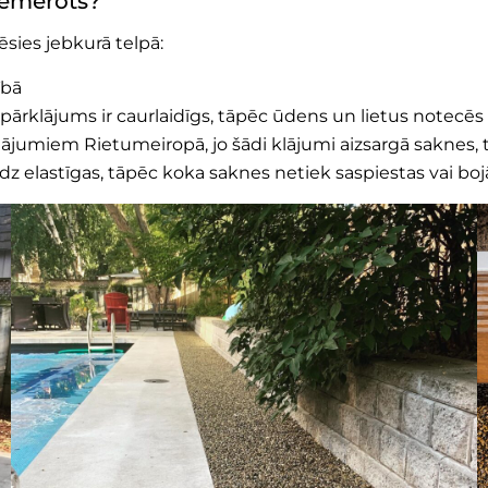
piemērots?
ēsies jebkurā telpā:
ībā
pārklājums ir caurlaidīgs, tāpēc ūdens un lietus notecēs
nājumiem Rietumeiropā, jo šādi klājumi aizsargā saknes, 
dz elastīgas, tāpēc koka saknes netiek saspiestas vai boj