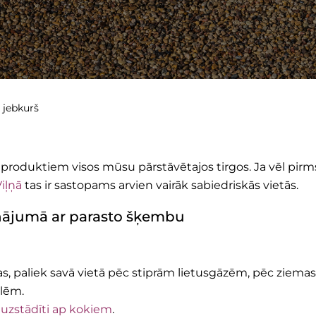
t jebkurš
 produktiem visos mūsu pārstāvētajos tirgos. Ja vēl pirms
iļņā
tas ir sastopams arvien vairāk sabiedriskās vietās.
zinājumā ar parasto šķembu
s, paliek savā vietā pēc stiprām lietusgāzēm, pēc ziemas
ālēm.
i
uzstādīti ap kokiem
.