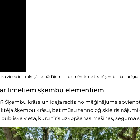
a video instrukcijā. Izstrādājums ir piemērots ne tikai šķembu, bet arī gran
ta ar līmētiem šķembu elementiem
mu? Šķembu krāsa un ideja radās no mēģinājuma apvienot 
diktēja šķembu krāsu, bet mūsu tehnoloģiskie risinājumi 
s publiska vieta, kuru tīrīs uzkopšanas mašīnas, seguma sl