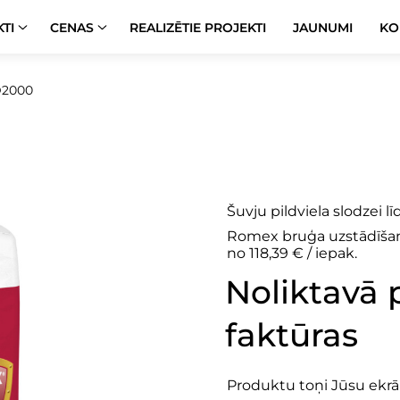
TI
CENAS
REALIZĒTIE PROJEKTI
JAUNUMI
KO
2000
D2000
Šuvju pildviela slodzei lī
Romex bruģa uzstādīšan
no 118,39 € / iepak.
Noliktavā 
faktūras
Produktu toņi Jūsu ekrān