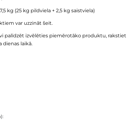
5 kg (25 kg pildviela + 2,5 kg saistviela)
ktiem var uzzināt
šeit
.
 palīdzēt izvēlēties piemērotāko produktu, rakstiet
 dienas laikā.
ojektam vajadzēs produkta: D2000