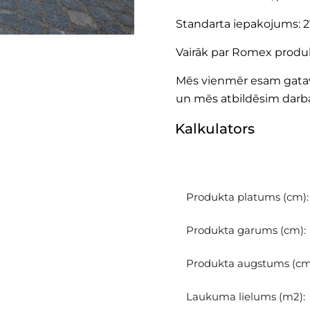
Standarta iepakojums: 27,
Vairāk par Romex produ
Mēs vienmēr esam gatavi
un mēs atbildēsim darba
Kalkulators
Aprēķiniet, cik jūsu pr