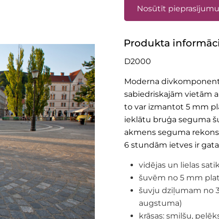
Nosūtīt pieprasījum
Produkta informāci
D2000
Moderna divkomponentu 
sabiedriskajām vietām ar
to var izmantot 5 mm p
ieklātu bruģa seguma šu
akmens seguma rekonstruk
6 stundām ietves ir gata
vidējas un lielas sat
šuvēm no 5 mm pl
šuvju dziļumam no 3
augstuma)
krāsas: smilšu, pelēks