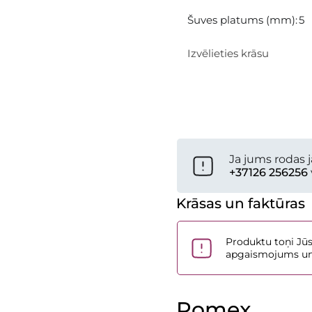
Izvēlieties krāsu
Jūsu projekt
Ja jums rodas j
+37126 256256
Krāsas un faktūras
Produktu toņi Jūs
apgaismojums un e
Romex