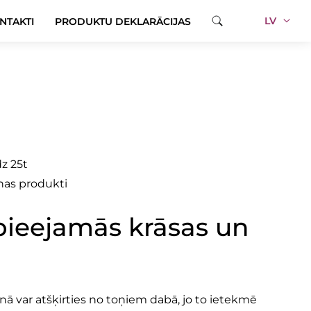
LV
NTAKTI
PRODUKTU DEKLARĀCIJAS
dz 25t
as produkti
pieejamās krāsas un
ā var atšķirties no toņiem dabā, jo to ietekmē