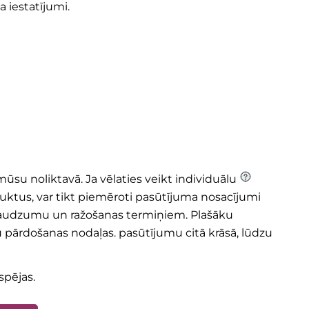
iestatījumi.
mūsu noliktavā. Ja vēlaties veikt individuālu
uktus, var tikt piemēroti pasūtījuma nosacījumi
daudzumu un ražošanas termiņiem. Plašāku
 pārdošanas nodaļas.
pasūtījumu citā krāsā, lūdzu
spējas.