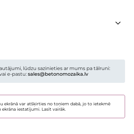
am nepieciešamais iepakojumu skaits:
---
autājumi, lūdzu sazinieties ar mums pa tālruni:
vai e-pastu:
sales@betonomozaika.lv
u ekrānā var atšķirties no toņiem dabā, jo to ietekmē
krāna iestatījumi. Lasīt vairāk.