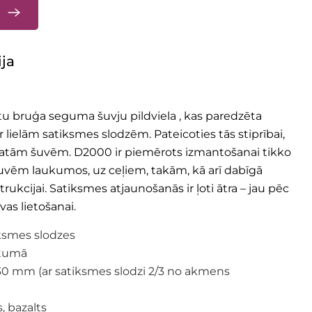
u
ja
bruģa seguma šuvju pildviela , kas paredzēta
 lielām satiksmes slodzēm. Pateicoties tās stiprībai,
latām šuvēm. D2000 ir piemērots izmantošanai tikko
vēm laukumos, uz ceļiem, takām, kā arī dabīgā
cijai. Satiksmes atjaunošanās ir ļoti ātra – jau pēc
vas lietošanai.
iksmes slodzes
atumā
0 mm (ar satiksmes slodzi 2/3 no akmens
, bazalts