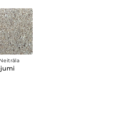
Neitrāla
ējumi