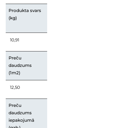
Produkta svars
(kg)
10,91
Preču
daudzums
(1m2)
12,50
Preču
daudzums
iepakojumā
(gab.)