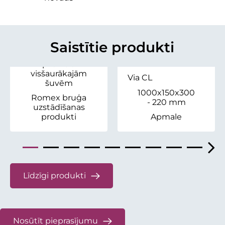
Saistošās smiltis
Fugensand
Saistītie produkti
Šuvju
pildviela
visšaurākajām
Via CL
šuvēm
1000x150x300
Romex bruģa
- 220 mm
uzstādīšanas
produkti
Apmale
Līdzīgi produkti
Nosūtīt pieprasījumu