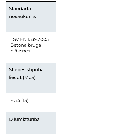
Standarta
nosaukums
LSV EN 1339:2003
Betona bruģa
plāksnes
Stiepes stiprība
liecot (Mpa)
≥ 3,5 (1S)
Dilumizturība