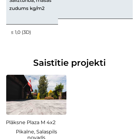
Salizturība, masas
zudums kg/m2
≤ 1,0 (3D)
Saistītie projekti
Plāksne Plaza M 4x2
Pikalne, Salaspils
novads