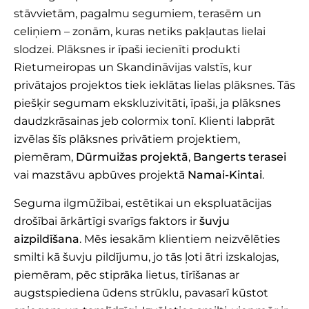
stāvvietām, pagalmu segumiem, terasēm un
celiņiem – zonām, kuras netiks pakļautas lielai
slodzei. Plāksnes ir īpaši iecienīti produkti
Rietumeiropas un Skandināvijas valstīs, kur
privātajos projektos tiek ieklātas lielas plāksnes. Tās
piešķir segumam ekskluzivitāti, īpaši, ja plāksnes
daudzkrāsainas jeb colormix tonī. Klienti labprāt
izvēlas šīs plāksnes privātiem projektiem,
piemēram,
Dūrmuižas projektā
,
Bangerts terasei
vai mazstāvu apbūves projektā
Namai-Kintai
.
Seguma ilgmūžībai, estētikai un ekspluatācijas
drošībai ārkārtīgi svarīgs faktors ir
šuvju
aizpildīšana
. Mēs iesakām klientiem neizvēlēties
smilti kā šuvju pildījumu, jo tās ļoti ātri izskalojas,
piemēram, pēc stiprāka lietus, tīrīšanas ar
augstspiediena ūdens strūklu, pavasarī kūstot