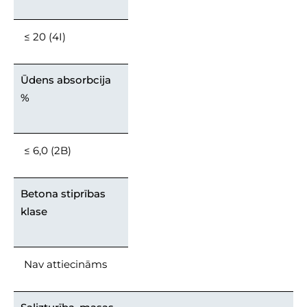
≤ 20 (4I)
Ūdens absorbcija
%
≤ 6,0 (2B)
Betona stiprības
klase
Nav attiecināms