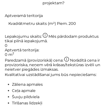
projektam?
Aptveramā teritorija
Lepakojumu skaits:
Mēs pārdodam produktus
tikai pilnā iepakojumā.
0
Aptvertā teritorija:
2
0
m
Paredzamā (provizoriskā) cena:
Norādītā cena ir
provizoriska, neņem vērā krāsas/tekstūras izvēli un
neietver piegādes izmaksas.
Kvalitatīvai uzstādīšanai jums būs nepieciešams:
Zāliena apmales
Ceļa apmale
Šuvju pildviela
Tīrīšanas līdzekļi