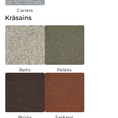
Carrara
Krāsains
Balts
Pelēks
Brūns
Sarkans