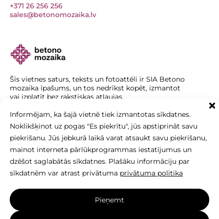
+371 26 256 256
sales@betonomozaika.lv
Šīs vietnes saturs, teksts un fotoattēli ir SIA Betono
mozaika īpašums, un tos nedrīkst kopēt, izmantot
vai izplatīt bez rakstiskas atļaujas.
Informējam, ka šajā vietnē tiek izmantotas sīkdatnes.
Izveidoja vietne:
elnis.lt
Noklikšķinot uz pogas "Es piekrītu", jūs apstiprināt savu
piekrišanu. Jūs jebkurā laikā varat atsaukt savu piekrišanu,
mainot interneta pārlūkprogrammas iestatījumus un
dzēšot saglabātās sīkdatnes. Plašāku informāciju par
sīkdatnēm var atrast privātuma
privātuma politika
Pieņemt