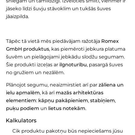
sniegam un tamlīdzīgi. Izvēloties smilti, vienmēr ir
jāseko līdzi šuvju stāvoklim un tukšās šuves
jāaizpilda.
Tāpēc tā vietā mēs piedāvājam ražotāja
Romex
GmbH produktus
, kas piemēroti jebkura platuma
šuvēm un pielāgojami jebkādu slodžu segumam.
Šie produkti izceļas ar
ilgnoturību
, pasargā šuves
no gružiem un nezālēm.
Plānojot segumu, neaizmirstiet arī par
zāliena un
ielu apmalēm
, kā arī
mazās arhitektūras
elementiem
:
kāpņu pakāpieniem
,
stabiņiem
,
puķu podiem
un
lietus notekām
.
Kalkulators
Cik produktu pakotņu būs nepieciešams jūsu