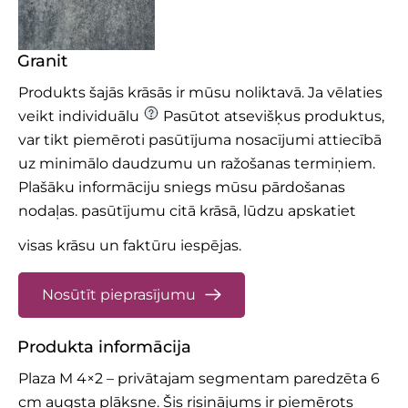
Granit
Produkts šajās krāsās ir mūsu noliktavā. Ja vēlaties
veikt individuālu
Pasūtot atsevišķus produktus,
var tikt piemēroti pasūtījuma nosacījumi attiecībā
uz minimālo daudzumu un ražošanas termiņiem.
Plašāku informāciju sniegs mūsu pārdošanas
nodaļas.
pasūtījumu citā krāsā, lūdzu apskatiet
visas krāsu un faktūru iespējas.
Nosūtīt pieprasījumu
Produkta informācija
Plaza M 4×2 – privātajam segmentam paredzēta 6
cm augsta plāksne. Šis risinājums ir piemērots