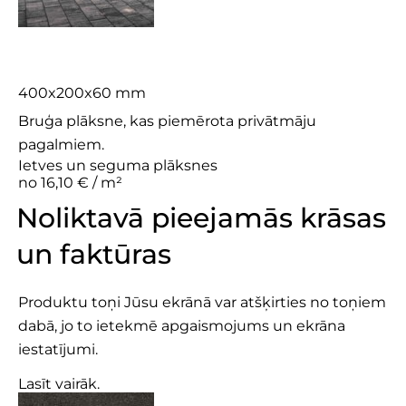
Plaza M 4×2
400x200x60 mm
Bruģa plāksne, kas piemērota privātmāju
pagalmiem.
Ietves un seguma plāksnes
no 16,10 € / m²
Noliktavā pieejamās krāsas
un faktūras
Produktu toņi Jūsu ekrānā var atšķirties no toņiem
dabā, jo to ietekmē apgaismojums un ekrāna
iestatījumi.
Lasīt vairāk.