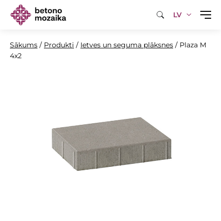
LV
Sākums
/
Produkti
/
Ietves un seguma plāksnes
/
Plaza M
4x2