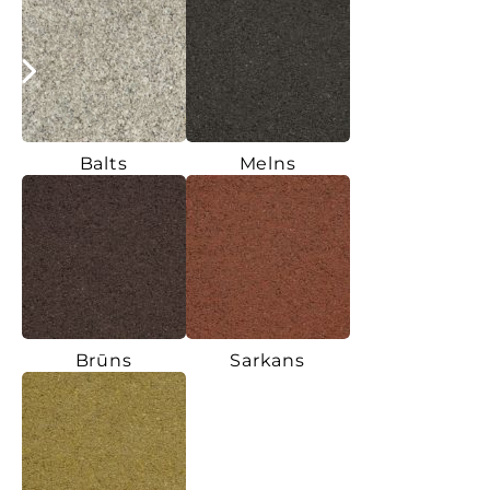
Balts
Melns
Brūns
Sarkans