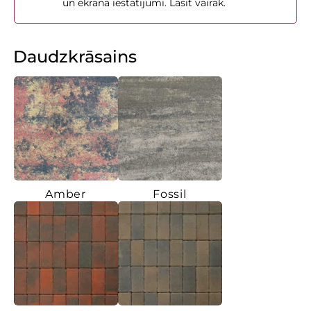
un ekrāna iestatījumi. Lasīt vairāk.
Daudzkrāsains
Amber
Fossil