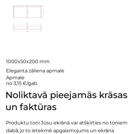
Veja 5×20
1000x50x200 mm
Eleganta zāliena apmale
Apmale
no 3,15 €/gab.
Noliktavā pieejamās krāsas
un faktūras
Produktu toņi Jūsu ekrānā var atšķirties no toņiem
dabā, jo to ietekmē apgaismojums un ekrāna