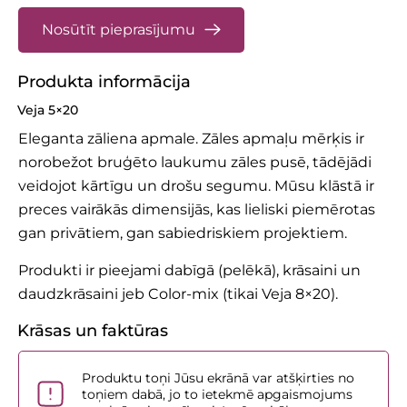
Nosūtīt pieprasījumu
Produkta informācija
Veja 5×20
Eleganta zāliena apmale. Zāles apmaļu mērķis ir
norobežot bruģēto laukumu zāles pusē, tādējādi
veidojot kārtīgu un drošu segumu. Mūsu klāstā ir
preces vairākās dimensijās, kas lieliski piemērotas
gan privātiem, gan sabiedriskiem projektiem.
Produkti ir pieejami dabīgā (pelēkā), krāsaini un
daudzkrāsaini jeb Color-mix (tikai Veja 8×20).
Krāsas un faktūras
Produktu toņi Jūsu ekrānā var atšķirties no
toņiem dabā, jo to ietekmē apgaismojums