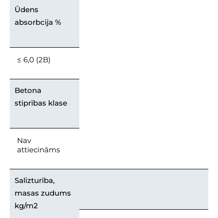
Ūdens
absorbcija %
≤ 6,0 (2B)
Betona
stiprības klase
Nav
attiecināms
Salizturība,
masas zudums
kg/m2