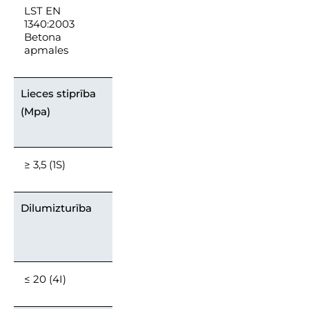
LST EN
1340:2003
Betona
apmales
Lieces stiprība
(Mpa)
≥ 3,5 (1S)
Dilumizturība
≤ 20 (4I)