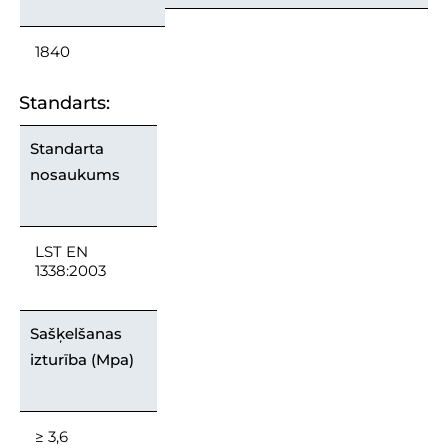
1840
Standarts:
Standarta
nosaukums
LST EN
1338:2003
Sašķelšanas
izturība (Mpa)
≥ 3,6