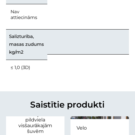
Nav
attiecināms
Salizturība,
masas zudums
kg/m2
≤ 1,0 (3D)
Saistošās smiltis
Saistītie produkti
Fugensand
Šuvju
pildviela
visšaurākajām
Velo
šuvēm