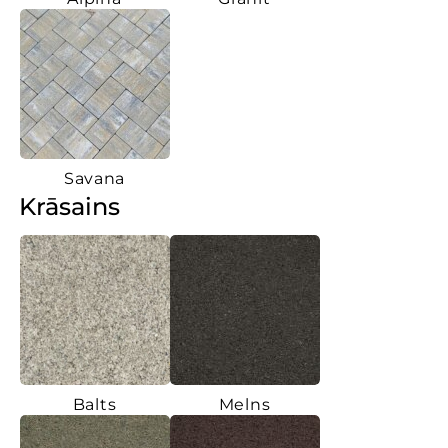
Savana
Krāsains
Balts
Melns