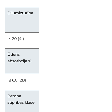
Dilumizturība
≤ 20 (4I)
Ūdens
absorbcija %
≤ 6,0 (2B)
Betona
stiprības klase