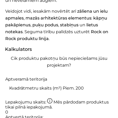
un nevēlamiem augiem.
Veidojot vidi, iesakām novērtēt arī
zāliena un ielu
apmales
,
mazās arhitektūras elementus
:
kāpņu
pakāpienus
,
puķu podus
,
stabiņus
un
lietus
notekas
. Seguma tīrību palīdzēs uzturēt
Rock on
Rock produktu līnija
.
Kalkulators
Cik produktu pakotņu būs nepieciešams jūsu
projektam?
Aptveramā teritorija
Lepakojumu skaits:
Mēs pārdodam produktus
tikai pilnā iepakojumā.
0
Aptvertā teritorija: