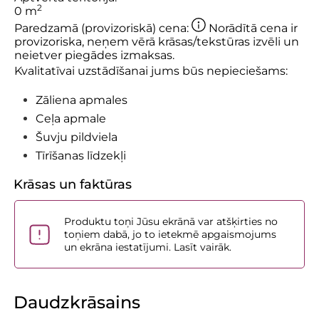
2
0
m
Paredzamā (provizoriskā) cena:
Norādītā cena ir
provizoriska, neņem vērā krāsas/tekstūras izvēli un
neietver piegādes izmaksas.
Kvalitatīvai uzstādīšanai jums būs nepieciešams:
Zāliena apmales
Ceļa apmale
Šuvju pildviela
Tīrīšanas līdzekļi
Krāsas un faktūras
Produktu toņi Jūsu ekrānā var atšķirties no
toņiem dabā, jo to ietekmē apgaismojums
un ekrāna iestatījumi. Lasīt vairāk.
Daudzkrāsains