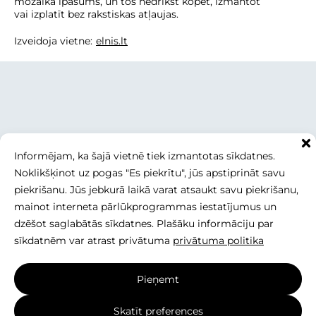
mozaika īpašums, un tos nedrīkst kopēt, izmantot
vai izplatīt bez rakstiskas atļaujas.
Izveidoja vietne:
elnis.lt
Informējam, ka šajā vietnē tiek izmantotas sīkdatnes.
Noklikšķinot uz pogas "Es piekrītu", jūs apstiprināt savu
piekrišanu. Jūs jebkurā laikā varat atsaukt savu piekrišanu,
mainot interneta pārlūkprogrammas iestatījumus un
dzēšot saglabātās sīkdatnes. Plašāku informāciju par
sīkdatnēm var atrast privātuma
privātuma politika
Pieņemt
Skatīt preferences