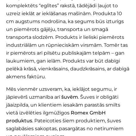
komplektēts “eglītes” rakstā, tādējādi ļaujot to
uzreiz ieklāt ar ieklāšanas mašīnām. Produkta 10
cm augstums nodrošina, ka segums būs izturīgs
un piemērots gājēju, transporta un smagā
transporta slodzēm. Produkts ir lieliski piemērots
industriālām un rūpnieciskām virsmām. Tomēr tas
ir piemērots arī pilsētu publiskajām telpām – gan
laukumiem, gan ielām. Produkts var būt dabīgi
pelēkā krāsā, vienkrāsains, daudzkrāsains, ar dabīgā
akmens faktūru.
Mēs vienmēr uzsveram, ka, ieklājot segumu, ir
jāpievērš uzmanība arī
šuvēm
. Šuves ir obligāti
jāaizpilda, un klientiem iesakām parastās smilts
vietā izvēlēties ilgmūžīgos
Romex GmbH
produktus
. Pateicoties šiem produktiem, šuves
saglabāsies sakoptas, pasargātas no netīrumiem