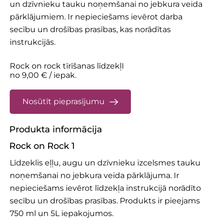
un dzīvnieku tauku noņemšanai no jebkura veida
pārklājumiem.
Ir nepieciešams ievērot darba
secību un drošības prasības, kas norādītas
instrukcijās.
Rock on rock tīrīšanas līdzekļI
no 9,00 € / iepak.
Nosūtīt pieprasījumu
Produkta informācija
Rock on Rock 1
Līdzeklis eļļu, augu un dzīvnieku izcelsmes tauku
noņemšanai no jebkura veida pārklājuma. Ir
nepieciešams ievērot līdzekļa instrukcijā norādīto
secību un drošības prasības. Produkts ir pieejams
750 ml un 5L iepakojumos.