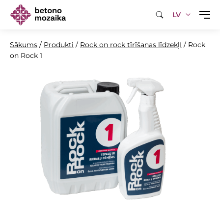
LV
Sākums
/
Produkti
/
Rock on rock tīrīšanas līdzekļI
/
Rock
on Rock 1