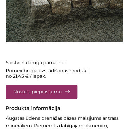
302 CEM-TB
Saistviela bruģa pamatnei
Romex bruģa uzstādīšanas produkti
no 21,45 € / iepak.
Nosūtīt pieprasījumu
Produkta informācija
Augstas ūdens drenāžas bāzes maisījums ar trass
minerāliem. Piemērots dabīgajam akmenim,