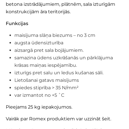
betona izstrādājumiem, plātnēm, sala izturīgām
konstrukcijām āra teritorijās.
Funkcijas
maisījuma slāņa biezums – no 3 cm
augsta ūdensizturība
aizsargā pret sala bojājumiem.
samazina ūdens uzkrāšanās un pārklājuma
krāsas maiņas iespējamību.
izturīgs pret salu un ledus kušanas sāli.
Lietošanai gatavs maisījums
spiedes stiprība > 35 N/mm²
var izmantot no +5 ˚C
Pieejams 25 kg iepakojumos.
Vairāk par Romex produktiem var uzzināt
šeit
.