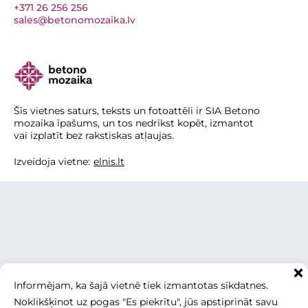
+371 26 256 256
sales@betonomozaika.lv
Šīs vietnes saturs, teksts un fotoattēli ir SIA Betono
mozaika īpašums, un tos nedrīkst kopēt, izmantot
vai izplatīt bez rakstiskas atļaujas.
Izveidoja vietne:
elnis.lt
Informējam, ka šajā vietnē tiek izmantotas sīkdatnes.
Noklikšķinot uz pogas "Es piekrītu", jūs apstiprināt savu