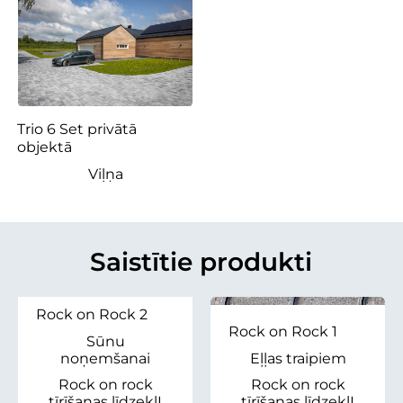
Trio 6 Set privātā
objektā
Viļņa
Saistītie produkti
Rock on Rock 2
Rock on Rock 1
Sūnu
noņemšanai
Eļļas traipiem
Rock on rock
Rock on rock
tīrīšanas līdzekļI
tīrīšanas līdzekļI