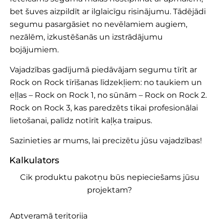
bet šuves aizpildīt ar ilglaicīgu risinājumu. Tādējādi
segumu pasargāsiet no nevēlamiem augiem,
nezālēm, izkustēšanās un izstrādājumu
bojājumiem.
Vajadzības gadījumā piedāvājam segumu tīrīt ar
Rock on Rock tīrīšanas līdzekļiem: no taukiem un
eļļas – Rock on Rock 1, no sūnām – Rock on Rock 2.
Rock on Rock 3, kas paredzēts tikai profesionālai
lietošanai, palīdz notīrīt kaļķa traipus.
Sazinieties
ar mums, lai precizētu jūsu vajadzības!
Kalkulators
Cik produktu pakotņu būs nepieciešams jūsu
projektam?
Aptveramā teritorija