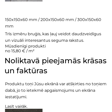
Trio 6 Set
150x150x60 mm / 200x150x60 mm / 300x150x60
mm
Trīs izmēru bruģis, kas ļauj veidot daudzveidīgus
un vizuāli interesantus seguma rakstus.
Mūsdienīgi produkti
no 15,80 € / m²
Noliktavā pieejamās krāsas
un faktūras
Produktu toņi Jūsu ekrānā var atšķirties no toņiem
dabā, jo to ietekmē apgaismojums un ekrāna
iestatījumi.
Lasīt vairāk.