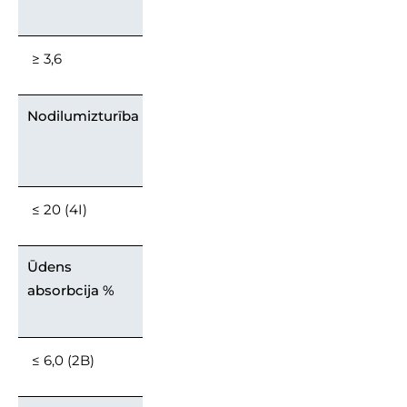
≥ 3,6
Nodilumizturība
≤ 20 (4I)
Ūdens
absorbcija %
≤ 6,0 (2B)