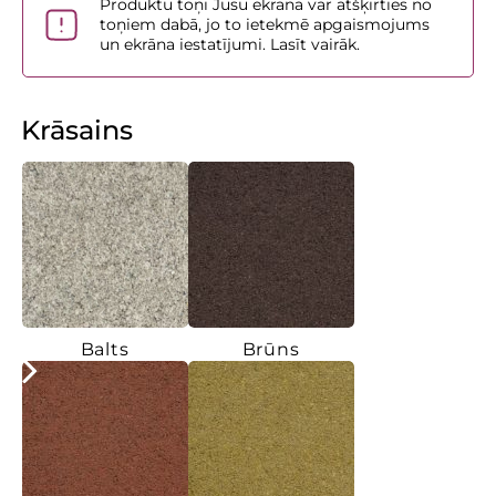
Produktu toņi Jūsu ekrānā var atšķirties no
toņiem dabā, jo to ietekmē apgaismojums
un ekrāna iestatījumi. Lasīt vairāk.
Krāsains
Balts
Brūns