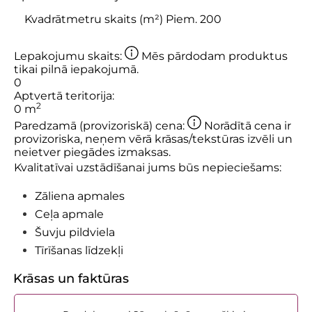
Lepakojumu skaits:
Mēs pārdodam produktus
tikai pilnā iepakojumā.
0
Aptvertā teritorija:
2
0
m
Paredzamā (provizoriskā) cena:
Norādītā cena ir
provizoriska, neņem vērā krāsas/tekstūras izvēli un
neietver piegādes izmaksas.
Kvalitatīvai uzstādīšanai jums būs nepieciešams:
Zāliena apmales
Ceļa apmale
Šuvju pildviela
Tīrīšanas līdzekļi
Krāsas un faktūras