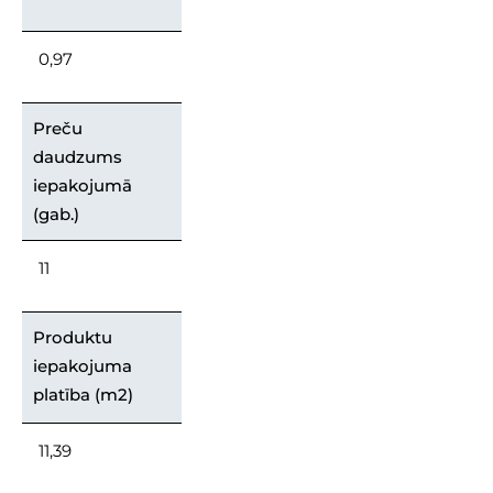
0,97
Preču
daudzums
iepakojumā
(gab.)
11
Produktu
iepakojuma
platība (m2)
11,39