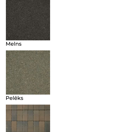
Melns
Pelēks