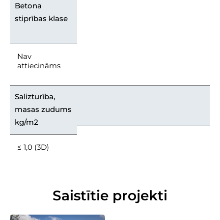
Betona
stiprības klase
Nav
attiecināms
Salizturība,
masas zudums
kg/m2
≤ 1,0 (3D)
Saistītie projekti