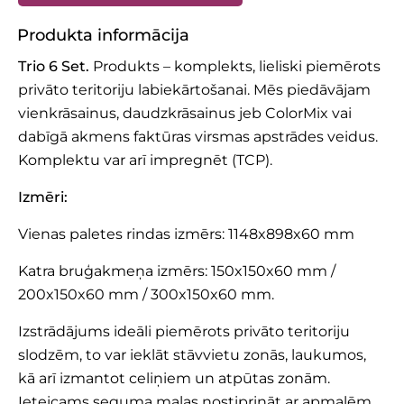
Produkta informācija
Trio 6 Set.
Produkts – komplekts, lieliski piemērots
privāto teritoriju labiekārtošanai. Mēs piedāvājam
vienkrāsainus, daudzkrāsainus jeb ColorMix vai
dabīgā akmens faktūras virsmas apstrādes veidus.
Komplektu var arī impregnēt (TCP).
Izmēri:
Vienas paletes rindas izmērs: 1148x898x60 mm
Katra bruģakmeņa izmērs: 150x150x60 mm /
200x150x60 mm / 300x150x60 mm.
Izstrādājums ideāli piemērots privāto teritoriju
slodzēm, to var ieklāt stāvvietu zonās, laukumos,
kā arī izmantot celiņiem un atpūtas zonām.
Ieteicams seguma malas nostiprināt ar apmalēm,