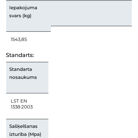
Iepakojuma
svars (kg)
1543,85
Standarts:
Standarta
nosaukums
LST EN
1338:2003
Sašķelšanas
izturība (Mpa)