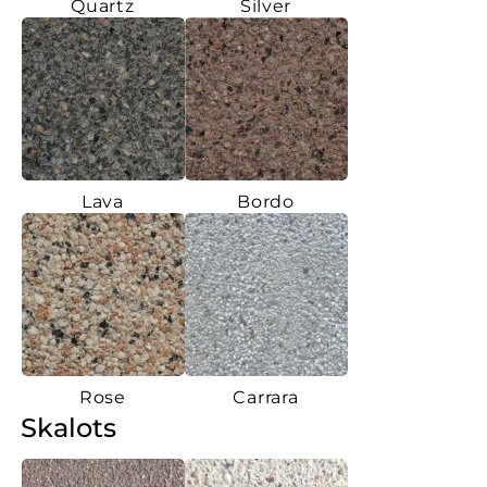
Quartz
Silver
Lava
Bordo
Rose
Carrara
Skalots