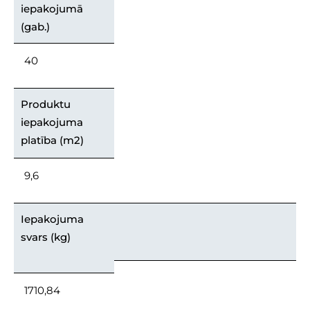
iepakojumā
(gab.)
40
Produktu
iepakojuma
platība (m2)
9,6
Iepakojuma
svars (kg)
1710,84