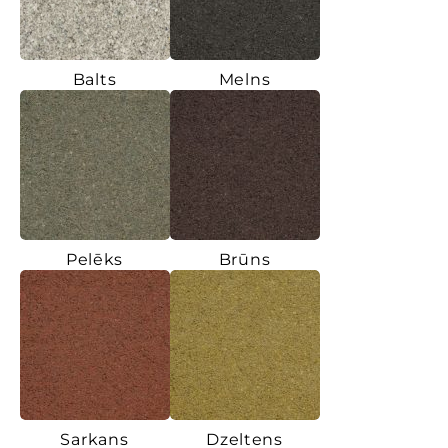
Balts
Melns
Pelēks
Brūns
Sarkans
Dzeltens