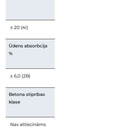
≤ 20 (4I)
Ūdens absorbcija
%
≤ 6,0 (2B)
Betona stiprības
klase
Nav attiecināms