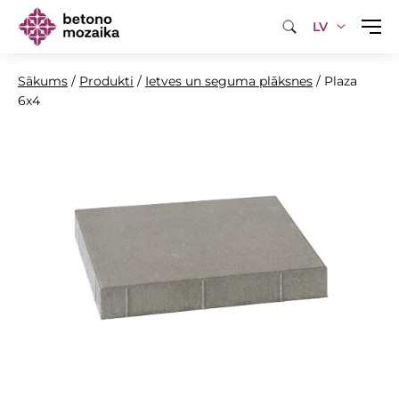
LV
Sākums
/
Produkti
/
Ietves un seguma plāksnes
/
Plaza
6x4