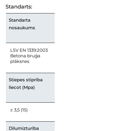
Standarts:
Standarta
nosaukums
LSV EN 1339:2003
Betona bruģa
plāksnes
Stiepes stiprība
liecot (Mpa)
≥ 3,5 (1S)
Dilumizturība