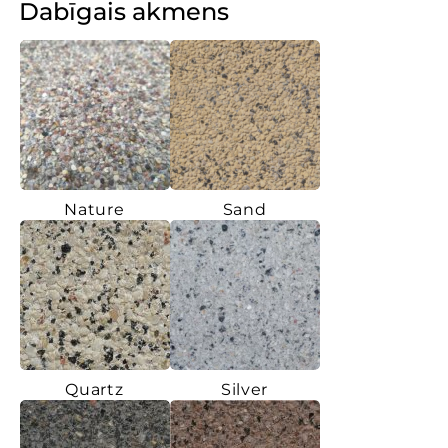
Dabīgais akmens
Nature
Sand
Quartz
Silver