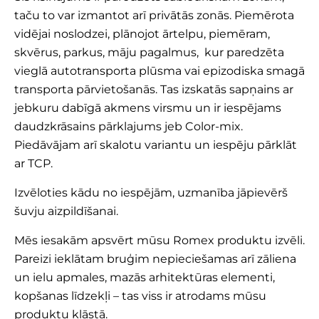
taču to var izmantot arī privātās zonās. Piemērota
vidējai noslodzei, plānojot ārtelpu, piemēram,
skvērus, parkus, māju pagalmus, kur paredzēta
vieglā autotransporta plūsma vai epizodiska smagā
transporta pārvietošanās. Tas izskatās sapņains ar
jebkuru dabīgā akmens virsmu un ir iespējams
daudzkrāsains pārklajums jeb Color-mix.
Piedāvājam arī skalotu variantu un iespēju pārklāt
ar TCP.
Izvēloties kādu no iespējām, uzmanība jāpievērš
šuvju aizpildīšanai.
Mēs iesakām apsvērt mūsu Romex produktu izvēli.
Pareizi ieklātam bruģim nepieciešamas arī zāliena
un ielu apmales, mazās arhitektūras elementi,
kopšanas līdzekļi – tas viss ir atrodams mūsu
produktu klāstā.