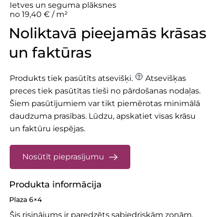
Ietves un seguma plāksnes
no 19,40 € / m²
Noliktavā pieejamās krāsas
un faktūras
Produkts tiek pasūtīts atsevišķi.
Atsevišķas
preces tiek pasūtītas tieši no pārdošanas nodaļas.
Šiem pasūtījumiem var tikt piemērotas minimālā
daudzuma prasības.
Lūdzu, apskatiet
visas krāsu
un faktūru iespējas.
Nosūtīt pieprasījumu
Produkta informācija
Plaza 6×4
Šis risinājums ir paredzēts sabiedriskām zonām,