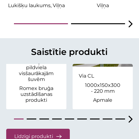
Lukišķu laukums, Viļņa
Viļņa
Saistošās smiltis
Saistītie produkti
Fugensand
Šuvju
pildviela
visšaurākajām
Via CL
šuvēm
1000x150x300
Romex bruģa
- 220 mm
uzstādīšanas
produkti
Apmale
Līdzīgi produkti