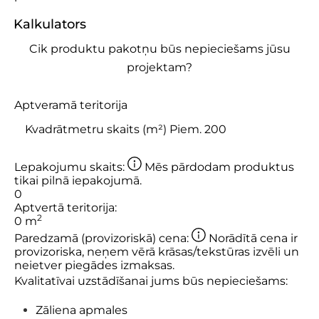
Kalkulators
Cik produktu pakotņu būs nepieciešams jūsu
projektam?
Aptveramā teritorija
Lepakojumu skaits:
Mēs pārdodam produktus
tikai pilnā iepakojumā.
0
Aptvertā teritorija:
2
0
m
Paredzamā (provizoriskā) cena:
Norādītā cena ir
provizoriska, neņem vērā krāsas/tekstūras izvēli un
neietver piegādes izmaksas.
Kvalitatīvai uzstādīšanai jums būs nepieciešams:
Zāliena apmales