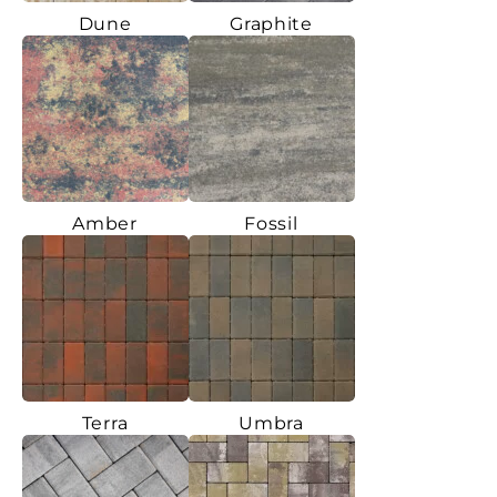
Dune
Graphite
Amber
Fossil
Terra
Umbra