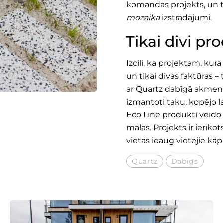
komandas projekts, un 
mozaika
izstrādājumi.
Tikai divi pr
Izcili, ka projektam, ku
un tikai divas faktūras – t
ar Quartz dabīgā akmens 
izmantoti taku, kopējo 
Eco Line produkti veido
malas. Projekts ir ierīko
vietās ieaug vietējie kāp
Quartz
Dabīgs