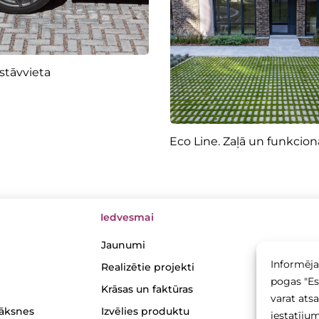
 stāvvieta
Eco Line. Zaļā un funkcion
Iedvesmai
Jaunumi
Informēja
Realizētie projekti
pogas "Es 
Krāsas un faktūras
varat ats
lāksnes
Izvēlies produktu
iestatīju