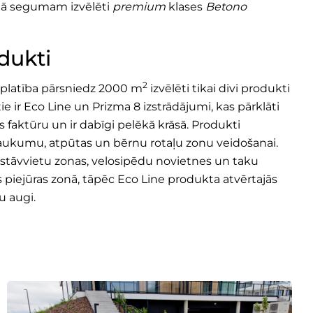
tā segumam izvēlēti
premium
klases
Betono
odukti
2
ra platība pārsniedz 2000 m
izvēlēti tikai divi produkti
ie ir
Eco Line
un
Prizma 8
izstrādājumi, kas pārklāti
faktūru un ir dabīgi pelēkā krāsā. Produkti
laukumu, atpūtas un bērnu rotaļu zonu veidošanai.
 stāvvietu zonas, velosipēdu novietnes un taku
ts piejūras zonā, tāpēc Eco Line produkta atvērtajās
u augi.