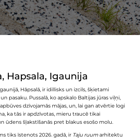
 Hapsala, Igaunija
nijā, Hāpsalā, ir idillisks un izcils, šķietami
 un pasaku. Pussalā, ko apskalo Baltijas jūras viļņi,
būves dzīvojamās mājas, un, lai gan atvērtie logi
ina, ka tās ir apdzīvotas, mieru traucē tikai
n ūdens šļakstīšanās pret blakus esošo molu.
sms tiks īstenots
2026.
gadā, ir
Taju ruum
arhitektu