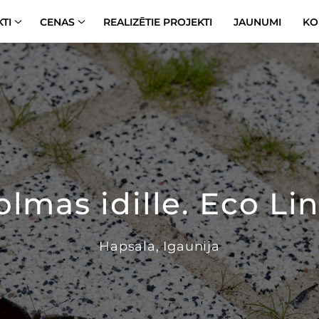
TI
CENAS
REALIZĒTIE PROJEKTI
JAUNUMI
KO
lmas idille. Eco Li
Hapsala, Igaunija