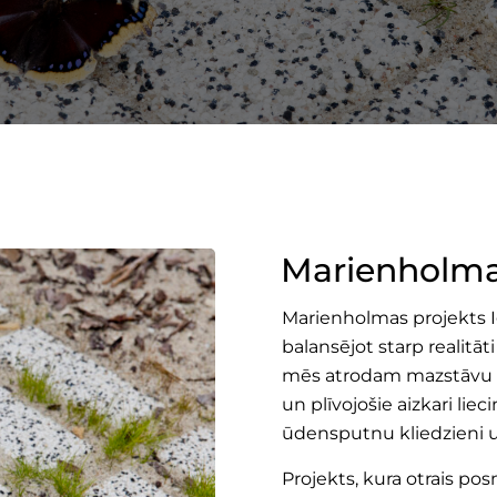
Marienholma,
Marienholmas projekts Igau
balansējot starp realitāti
mēs atrodam mazstāvu ap
un plīvojošie aizkari liec
ūdensputnu kliedzieni u
Projekts, kura otrais po