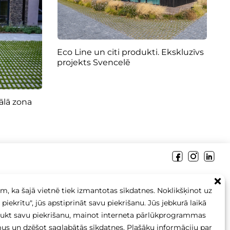
Eco Line un citi produkti. Ekskluzīvs
projekts Svencelē
ālā zona
+371 26 256 256
sales@betonomozaika.lv
m, ka šajā vietnē tiek izmantotas sīkdatnes. Noklikšķinot uz
piekrītu", jūs apstiprināt savu piekrišanu. Jūs jebkurā laikā
aukt savu piekrišanu, mainot interneta pārlūkprogrammas
mus un dzēšot saglabātās sīkdatnes. Plašāku informāciju par