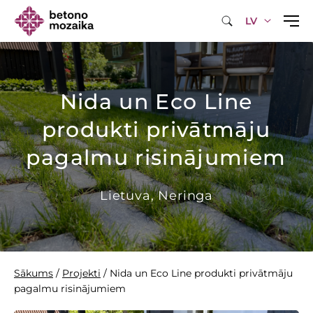
LV
Nida un Eco Line
produkti privātmāju
pagalmu risinājumiem
Lietuva, Neringa
Sākums
/
Projekti
/
Nida un Eco Line produkti privātmāju
pagalmu risinājumiem