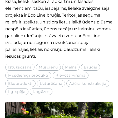
krāsā, lieliski saskan ar apkārtni un fasādes
elementiem, taču, iespējams, lielākā zvaigzne šajā
projektā ir Eco Line bruģis. Teritorijas seguma
reljefs ir izteikts, un stipra lietus laikā ūdens plūsma
nespēja iesūkties, ūdens tecēja uz kaimiņu zemes
gabaliem. Ierīkojot stāvvietu zonu ar Eco Line
izstrādājumu, seguma uzsūkšanas spēja
palielinājās, liekais nokrišņu daudzums lieliski
iesūcas gruntī.
Iztukšošana
Mūsdienu
Melns
Bruģis
Mūsdienīgi produkti
Rievota virsma
Ekoprodukti
Uzturēšana
Ažūra konstrukcija
Ilgtspēja
Nogāzes