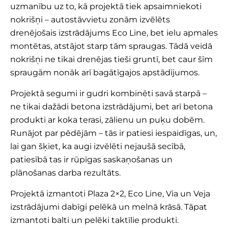
uzmanību uz to, kā projektā tiek apsaimniekoti
nokrišņi – autostāvvietu zonām izvēlēts
drenējošais izstrādājums Eco Line, bet ielu apmales
montētas, atstājot starp tām spraugas. Tādā veidā
nokrišņi ne tikai drenējas tieši gruntī, bet caur šīm
spraugām nonāk arī bagātīgajos apstādījumos.
Projektā segumi ir gudri kombinēti savā starpā –
ne tikai dažādi betona izstrādājumi, bet arī betona
produkti ar koka terasi, zālienu un puķu dobēm.
Runājot par pēdējām – tās ir patiesi iespaidīgas, un,
lai gan šķiet, ka augi izvēlēti nejaušā secībā,
patiesībā tas ir rūpīgas saskaņošanas un
plānošanas darba rezultāts.
Projektā izmantoti
Plaza 2×2
,
Eco Line
,
Via
un
Veja
izstrādājumi dabīgi pelēkā un melnā krāsā. Tāpat
izmantoti balti un pelēki taktīlie produkti.