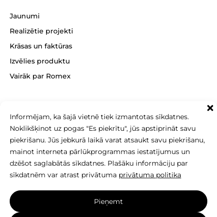
Jaunumi
Realizētie projekti
Krāsas un faktūras
Izvēlies produktu
Vairāk par Romex
Informējam, ka šajā vietnē tiek izmantotas sīkdatnes.
+371 26 256 256
Noklikšķinot uz pogas "Es piekrītu", jūs apstiprināt savu
sales@betonomozaika.lv
piekrišanu. Jūs jebkurā laikā varat atsaukt savu piekrišanu,
mainot interneta pārlūkprogrammas iestatījumus un
dzēšot saglabātās sīkdatnes. Plašāku informāciju par
sīkdatnēm var atrast privātuma
privātuma politika
Šīs vietnes saturs, teksts un fotoattēli ir SIA Betono
Pieņemt
mozaika īpašums, un tos nedrīkst kopēt, izmantot