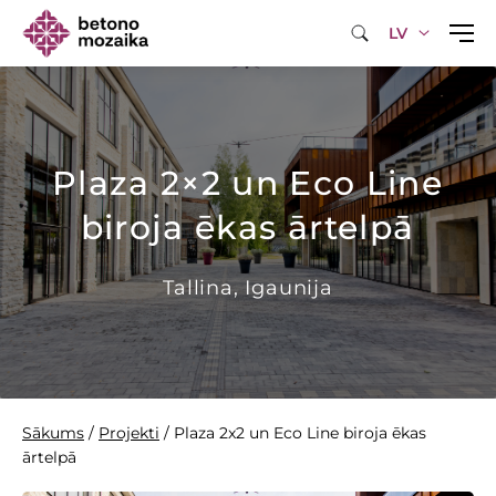
LV
Plaza 2×2 un Eco Line
biroja ēkas ārtelpā
Tallina, Igaunija
Sākums
/
Projekti
/
Plaza 2x2 un Eco Line biroja ēkas
ārtelpā