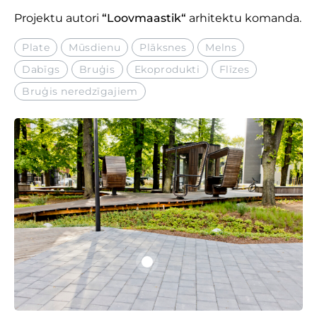
Projektu autori
“
Loovmaastik
“
arhitektu komanda.
Plate
Mūsdienu
Plāksnes
Melns
Dabīgs
Bruģis
Ekoprodukti
Flīzes
Bruģis neredzīgajiem