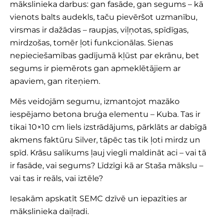
mākslinieka darbus: gan fasāde, gan segums – kā
vienots balts audekls, taču pievēršot uzmanību,
virsmas ir dažādas – raupjas, viļņotas, spīdīgas,
mirdzošas, tomēr ļoti funkcionālas. Sienas
nepieciešamības gadījumā kļūst par ekrānu, bet
segums ir piemērots gan apmeklētājiem ar
apaviem, gan riteņiem.
Mēs veidojām segumu, izmantojot mazāko
iespējamo betona bruģa elementu – Kuba. Tas ir
tikai 10×10 cm liels izstrādājums, pārklāts ar dabīgā
akmens faktūru Silver, tāpēc tas tik ļoti mirdz un
spīd. Krāsu salikums ļauj viegli maldināt aci – vai tā
ir fasāde, vai segums? Līdzīgi kā ar Staša mākslu –
vai tas ir reāls, vai iztēle?
Iesakām apskatīt SEMC dzīvē un iepazīties ar
mākslinieka daiļradi.