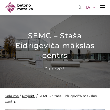
LV
SEMC – Staša
Eidrigeviča mākslas
centrs
Paņevēži
Sākums
/
Projekti
/
SEMC – Staša Eidrigeviča mākslas
centrs