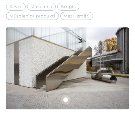
Silver
Mūsdienu
Bruģis
Mūsdienīgi produkti
Mazi izmēri