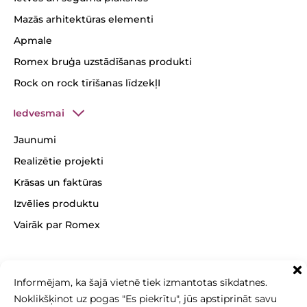
Mazās arhitektūras elementi
Apmale
Romex bruģa uzstādīšanas produkti
Rock on rock tīrīšanas līdzekļI
Iedvesmai
Jaunumi
Realizētie projekti
Krāsas un faktūras
Izvēlies produktu
Vairāk par Romex
Informējam, ka šajā vietnē tiek izmantotas sīkdatnes.
+371 26 256 256
Noklikšķinot uz pogas "Es piekrītu", jūs apstiprināt savu