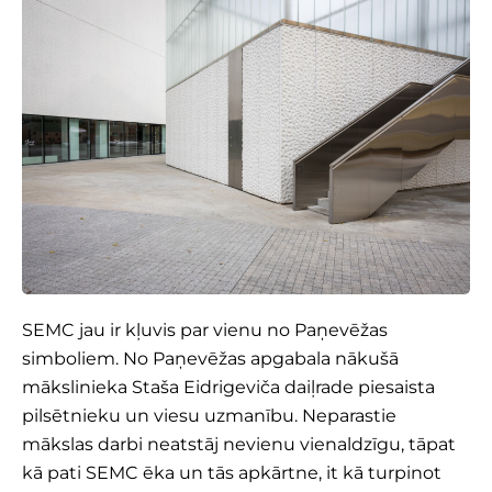
SEMC jau ir kļuvis par vienu no Paņevēžas
simboliem. No Paņevēžas apgabala nākušā
mākslinieka Staša Eidrigeviča daiļrade piesaista
pilsētnieku un viesu uzmanību. Neparastie
mākslas darbi neatstāj nevienu vienaldzīgu, tāpat
kā pati SEMC ēka un tās apkārtne, it kā turpinot