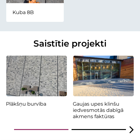
Kuba 8B
Saistītie projekti
Plākšņu burvība
Gaujas upes klinšu
iedvesmotās dabīgā
akmens faktūras