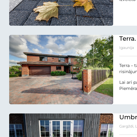
Terra
Igaunija
Terra – 
risinājum
Lai arī 
Piemēram
Umbra
Gargždi, 