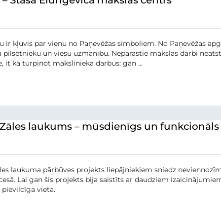
 ir kļuvis par vienu no Paņevēžas simboliem. No Paņevēžas apga
a pilsētnieku un viesu uzmanību. Neparastie mākslas darbi neatst
, it kā turpinot mākslinieka darbus: gan ...
 Zāles laukums – mūsdienīgs un funkcionāls
les laukuma pārbūves projekts liepājniekiem sniedz neviennozīmī
cesā. Lai gan šis projekts bija saistīts ar daudziem izaicinājumie
 pievilcīga vieta.