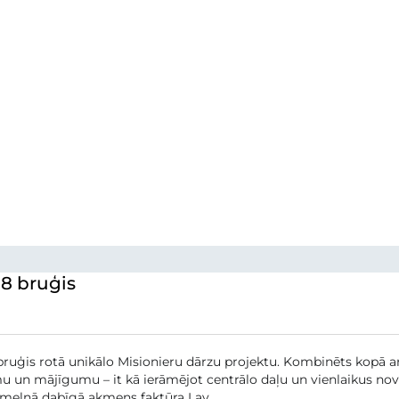
8 bruģis
bruģis rotā unikālo Misionieru dārzu projektu. Kombinēts kopā
un mājīgumu – it kā ierāmējot centrālo daļu un vienlaikus nov
 melnā dabīgā akmens faktūra Lav...