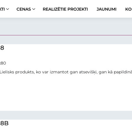
TI
CENAS
REALIZĒTIE PROJEKTI
JAUNUMI
KO
 8
x80
Lielisks produkts, ko var izmantot gan atsevišķi, gan kā papildi
 8B