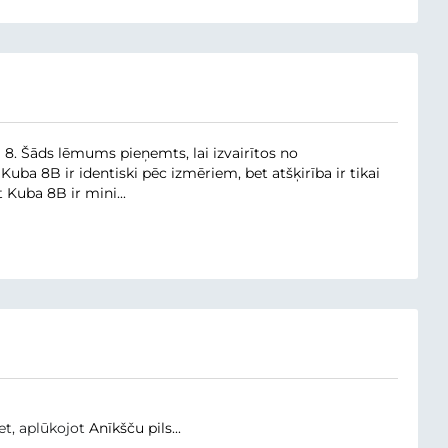
. Šāds lēmums pieņemts, lai izvairītos no
a 8B ir identiski pēc izmēriem, bet atšķirība ir tikai
 Kuba 8B ir mini...
iet, aplūkojot
Anīkšču pils...