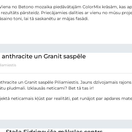
Viena no Betono mozaika piedāvātajām ColorMix krāsām, kas apv
 rezultāts pārsteidz. Priecājamies dalīties ar vienu no mūsu proj
saino toni, lai tā saskanētu ar mājas fasādi.
anthracite un Granit saspēle
liamiestis
hracite un Granit saspēle Piliamiestis. Jauns dzīvojamais rajons 
ātu pludmali. Izklausās neticami? Bet tā tas ir!
jektā neticamais kļūst par realitāti, pat runājot par apdares materi
– Staša Eidrigeviča mākslas centrs