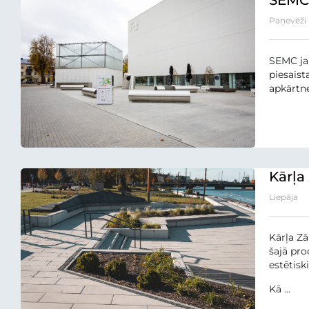
Paņevēži
SEMC jau
piesaist
apkārtne
Kārļa
Liepāja
Kārļa Zā
šajā pro
estētiski
Kā ...