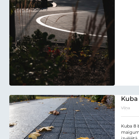
Kuba 
Viļņa
Kuba 8 
maigumu 
izvēlētā