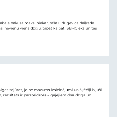
bala nākušā mākslinieka Staša Eidrigeviča daiļrade
āj nevienu vienaldzīgu, tāpat kā pati SEMC ēka un tās
gas sajūtas, jo ne mazums izaicinājumi un šķēršļi bijuši
m, rezultāts ir pārsteidzošs – gājējiem draudzīga un