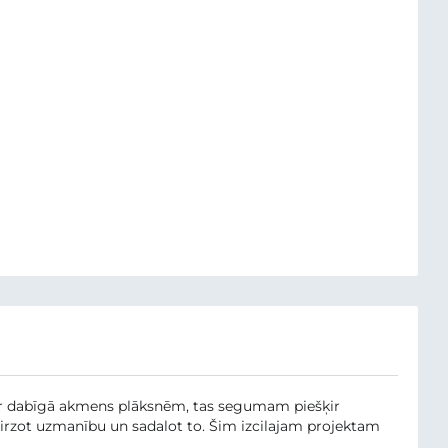
 ar dabīgā akmens plāksnēm, tas segumam piešķir
irzot uzmanību un sadalot to. Šim izcilajam projektam