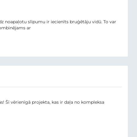
z noapaļotu slīpumu ir iecienīts bruģētāju vidū. To var
 kombinējams ar
s! Šī vērienīgā projekta, kas ir daļa no kompleksa