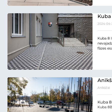
Kuba 
2024-04-
Kuba 8 
nevajadz
fāzes es
Anīkš
Anīkščai
Kuba 8B
Kuba 8B 