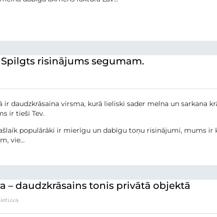
. Spilgts risinājums segumam.
tā ir daudzkrāsaina virsma, kurā lieliski sader melna un sarkana krā
s ir tieši Tev.
pašlaik populārāki ir mierīgu un dabīgu toņu risinājumi, mums ir k
, vie...
 – daudzkrāsains tonis privātā objektā
Lietuva