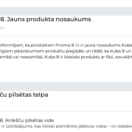
8. Jauns produkta nosaukums
29
Informējam, ka produktam Prizma 8 ½ ir jauns nosaukums Kuba 8
īgiem pārpratumiem produktu piegādēs un tādēļ, ka Kuba 8 un Kub
amībā vai neesamībā. Kuba 8 ir klasisks produkts ar fāzi, savukārt
ču pilsētas telpa
. Anīkšču pilsētas vide
ir izstrādājums, kas lieliski piemērots jebkurai vietai – to redzēs