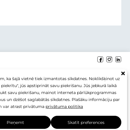
+371 26 256 256
sales@betonomozaika.lv
m, ka šajā vietnē tiek izmantotas sīkdatnes. Noklikšķinot uz
piekrītu", jūs apstiprināt savu piekrišanu. Jūs jebkurā laikā
aukt savu piekrišanu, mainot interneta pārlūkprogrammas
mus un dzēšot saglabātās sīkdatnes. Plašāku informāciju par
 var atrast privātuma
privātuma politika
aturs, teksts un fotoattēli ir SIA Betono mozaika īpašums, un
s nedrīkst kopēt, izmantot vai izplatīt bez rakstiskas atļaujas.
Pieņemt
Skatīt preferences