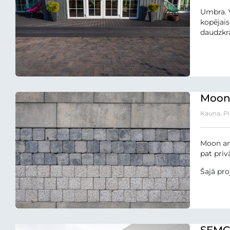
Umbra. 
kopējais
daudzkrā
Moon 
Kauņa, Pi
Moon ant
pat priv
Šajā pro
SEMC 