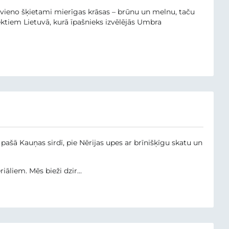
ieno šķietami mierīgas krāsas – brūnu un melnu, taču
ektiem Lietuvā, kurā īpašnieks izvēlējās Umbra
pašā Kauņas sirdī, pie Nērijas upes ar brīnišķīgu skatu un
āliem. Mēs bieži dzir...