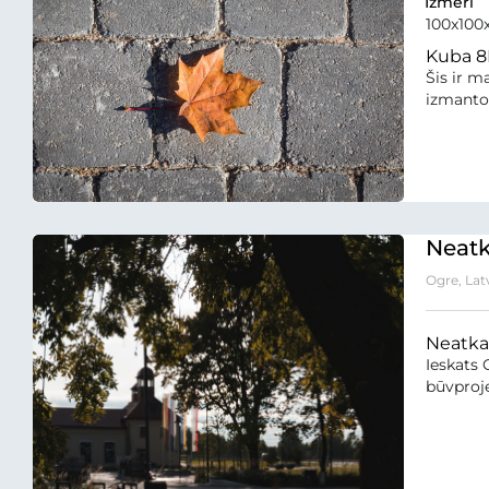
Izmēri
100x10
Kuba 8
Šis ir m
izmantot
Neatk
Ogre, Latv
Neatka
Ieskats 
būvprojek