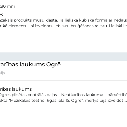
0x80 mm
B
azākais produkts mūsu klāstā. Tā lieliskā kubiskā forma ar nedaud
 kā elementu, lai izveidotu jebkuru bruģēšanas rakstu. Lieliski
arības laukums Ogrē
ija
rības laukums
Ogres pilsētas centrālās daļas – Neatkarības laukuma – pārvērtībā
ta “Muzikālais teātris Rīgas ielā 15, Ogrē”, mērķis bija izveidot ...