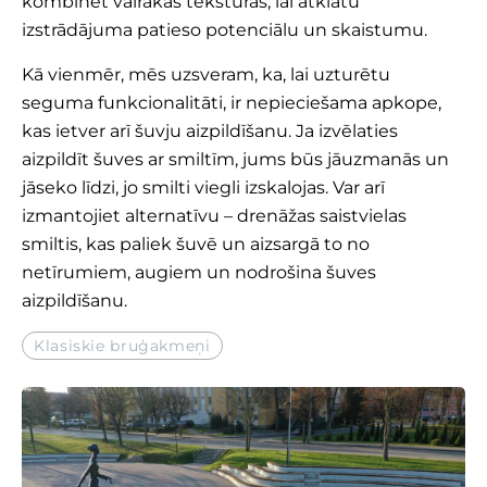
kombinēt vairākas tekstūras, lai atklātu
izstrādājuma patieso potenciālu un skaistumu.
Kā vienmēr, mēs uzsveram, ka, lai uzturētu
seguma funkcionalitāti, ir nepieciešama apkope,
kas ietver arī šuvju aizpildīšanu. Ja izvēlaties
aizpildīt šuves ar smiltīm, jums būs jāuzmanās un
jāseko līdzi, jo smilti viegli izskalojas. Var arī
izmantojiet alternatīvu – drenāžas saistvielas
smiltis, kas paliek šuvē un aizsargā to no
netīrumiem, augiem un nodrošina šuves
aizpildīšanu.
Klasiskie bruģakmeņi