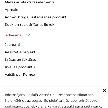
Mazās arhitektūras elementi
Apmale
Romex bruģa uzstādīšanas produkti
Rock on rock tīrīšanas līdzekļI
Iedvesmai
Jaunumi
Realizētie projekti
Krāsas un faktūras
Izvēlies produktu
Vairāk par Romex
Informējam, ka šajā vietnē tiek izmantotas sīkdatnes.
+371 26 256 256
Noklikšķinot uz pogas "Es piekrītu", jūs apstiprināt savu
sales@betonomozaika.lv
piekrišanu. Jūs jebkurā laikā varat atsaukt savu piekrišanu,