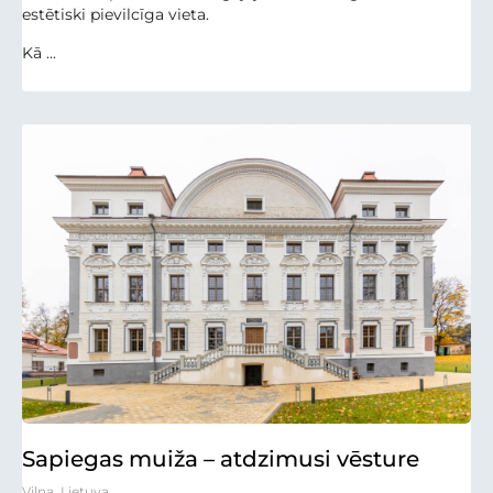
estētiski pievilcīga vieta.
Kā ...
Sapiegas muiža – atdzimusi vēsture
Viļņa, Lietuva