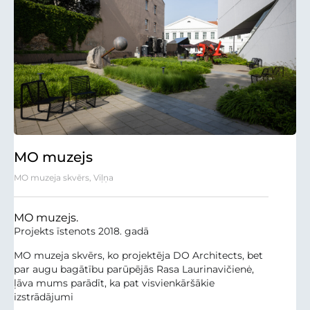
MO muzejs
MO muzeja skvērs, Viļņa
MO muzejs.
Projekts īstenots 2018. gadā
MO muzeja skvērs, ko projektēja DO Architects, bet
par augu bagātību parūpējās Rasa Laurinavičienė,
ļāva mums parādīt, ka pat visvienkāršākie
izstrādājumi