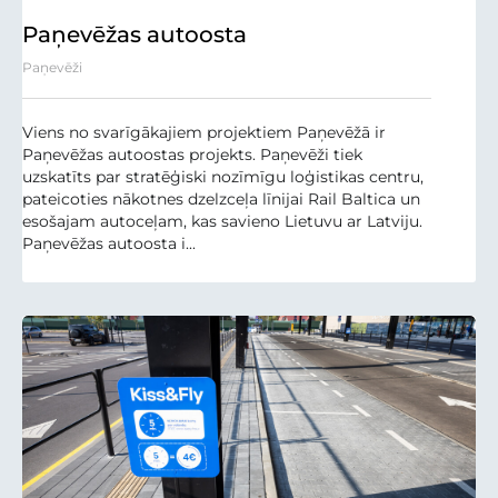
Paņevēžas autoosta
Paņevēži
Viens no svarīgākajiem projektiem Paņevēžā ir
Paņevēžas autoostas projekts. Paņevēži tiek
uzskatīts par stratēģiski nozīmīgu loģistikas centru,
pateicoties nākotnes dzelzceļa līnijai Rail Baltica un
esošajam autoceļam, kas savieno Lietuvu ar Latviju.
Paņevēžas autoosta i...