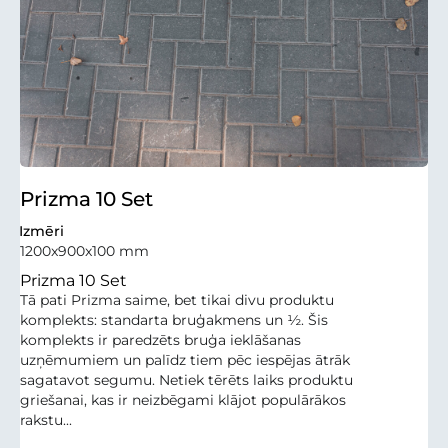
Prizma 10 Set
Izmēri
1200x900x100 mm
Prizma 10 Set
Tā pati Prizma saime, bet tikai divu produktu
komplekts: standarta bruģakmens un ½. Šis
komplekts ir paredzēts bruģa ieklāšanas
uzņēmumiem un palīdz tiem pēc iespējas ātrāk
sagatavot segumu. Netiek tērēts laiks produktu
griešanai, kas ir neizbēgami klājot populārākos
rakstu...