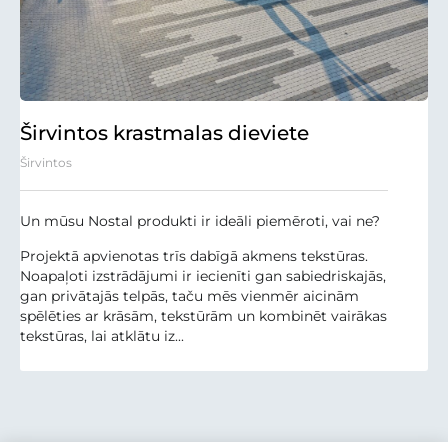
Širvintos krastmalas dieviete
Širvintos
Un mūsu Nostal produkti ir ideāli piemēroti, vai ne?
Projektā apvienotas trīs dabīgā akmens tekstūras.
Noapaļoti izstrādājumi ir iecienīti gan sabiedriskajās,
gan privātajās telpās, taču mēs vienmēr aicinām
spēlēties ar krāsām, tekstūrām un kombinēt vairākas
tekstūras, lai atklātu iz...