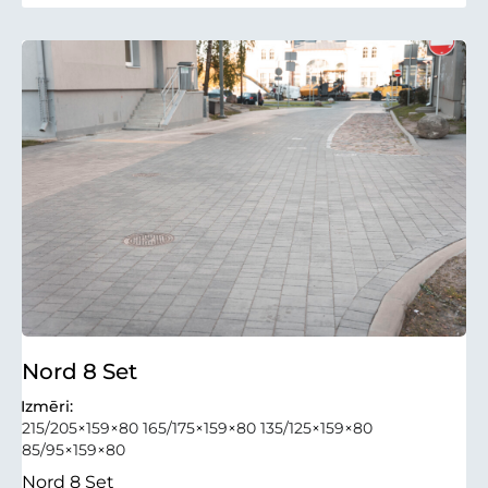
Nord 8 Set
Izmēri:
215/205×159×80 165/175×159×80 135/125×159×80
85/95×159×80
Nord 8 Set