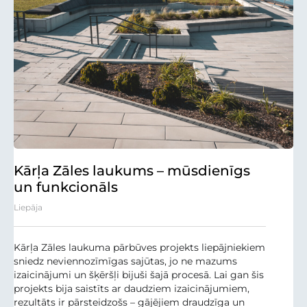
Kārļa Zāles laukums – mūsdienīgs
un funkcionāls
Liepāja
Kārļa Zāles laukuma pārbūves projekts liepājniekiem
sniedz neviennozīmīgas sajūtas, jo ne mazums
izaicinājumi un šķēršļi bijuši šajā procesā. Lai gan šis
projekts bija saistīts ar daudziem izaicinājumiem,
rezultāts ir pārsteidzošs – gājējiem draudzīga un