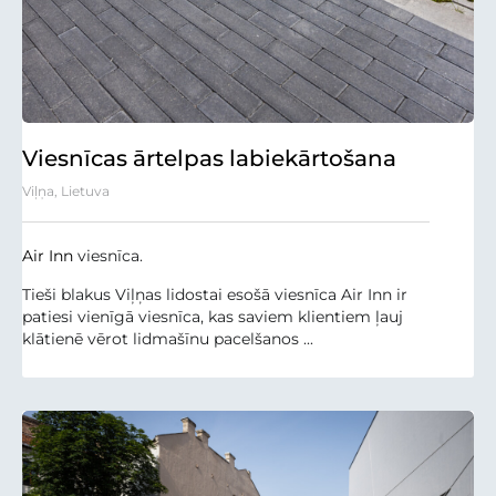
Viesnīcas ārtelpas labiekārtošana
Viļņa, Lietuva
Air Inn
viesnīca.
Tieši blakus Viļņas lidostai esošā viesnīca Air Inn ir
patiesi vienīgā viesnīca, kas saviem klientiem ļauj
klātienē vērot lidmašīnu pacelšanos ...