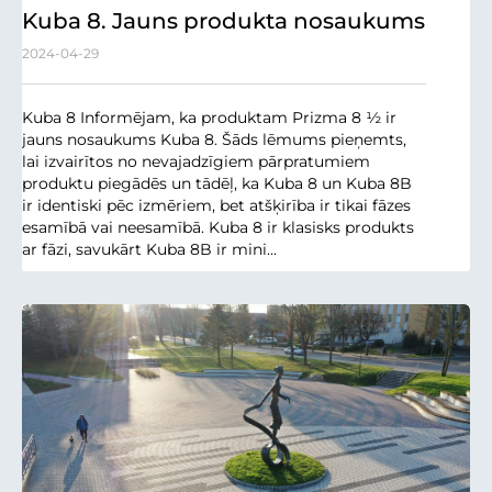
Kuba 8. Jauns produkta nosaukums
2024-04-29
Kuba 8 Informējam, ka produktam Prizma 8 ½ ir
jauns nosaukums Kuba 8. Šāds lēmums pieņemts,
lai izvairītos no nevajadzīgiem pārpratumiem
produktu piegādēs un tādēļ, ka Kuba 8 un Kuba 8B
ir identiski pēc izmēriem, bet atšķirība ir tikai fāzes
esamībā vai neesamībā. Kuba 8 ir klasisks produkts
ar fāzi, savukārt Kuba 8B ir mini...