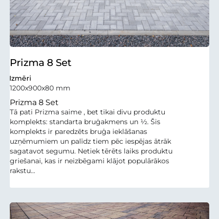
Prizma 8 Set
Izmēri
1200x900x80 mm
Prizma 8 Set
Tā pati Prizma saime , bet tikai divu produktu
komplekts: standarta bruģakmens un ½. Šis
komplekts ir paredzēts bruģa ieklāšanas
uzņēmumiem un palīdz tiem pēc iespējas ātrāk
sagatavot segumu. Netiek tērēts laiks produktu
griešanai, kas ir neizbēgami klājot populārākos
rakstu...