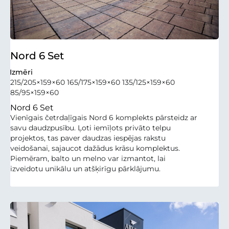
Nord 6 Set
Izmēri
215/205×159×60 165/175×159×60 135/125×159×60
85/95×159×60
Nord 6 Set
Vienīgais četrdaļīgais Nord 6 komplekts pārsteidz ar
savu daudzpusību. Ļoti iemīļots privāto telpu
projektos, tas paver daudzas iespējas rakstu
veidošanai, sajaucot dažādus krāsu komplektus.
Piemēram, balto un melno var izmantot, lai
izveidotu unikālu un atšķirīgu pārklājumu.