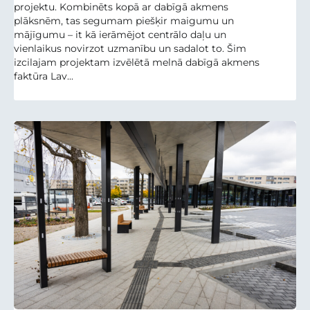
projektu. Kombinēts kopā ar dabīgā akmens
plāksnēm, tas segumam piešķir maigumu un
mājīgumu – it kā ierāmējot centrālo daļu un
vienlaikus novirzot uzmanību un sadalot to. Šim
izcilajam projektam izvēlētā melnā dabīgā akmens
faktūra Lav...