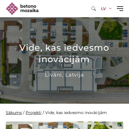
LV
Vide, kas iedvesmo
inovācijām
Līvāni, Latvija
Sākums
/
Projekti
/
Vide, kas iedvesmo inovācijām