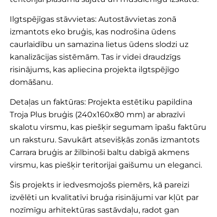
Ilgtspējīgas stāvvietas: Autostāvvietas zonā
izmantots eko bruģis, kas nodrošina ūdens
caurlaidību un samazina lietus ūdens slodzi uz
kanalizācijas sistēmām. Tas ir videi draudzīgs
risinājums, kas apliecina projekta ilgtspējīgo
domāšanu.
Detaļas un faktūras: Projekta estētiku papildina
Troja Plus
bruģis (240x160x80 mm) ar abrazīvi
skalotu virsmu, kas piešķir segumam īpašu faktūru
un raksturu. Savukārt atsevišķās zonās izmantots
Carrara bruģis ar žilbinoši baltu dabīgā akmens
virsmu, kas piešķir teritorijai gaišumu un eleganci.
Šis projekts ir iedvesmojošs piemērs, kā pareizi
izvēlēti un kvalitatīvi bruģa risinājumi var kļūt par
nozīmīgu arhitektūras sastāvdaļu, radot gan