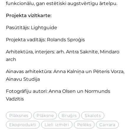
funkcionālu, gan estētiski augstvērtīgu ārtelpu.
Projekta vizītkarte:
Pasūtītājs: Lightguide
Projekta vadītājs: Rolands Sproģis
Arhitektūra, interjers: arh. Antra Saknīte, Mindaro
arch
Ainavas arhitektūra: Anna Kalniņa un Pēteris Vorza,
Ainavu Studija
Fotogrāfiju autori: Anna Olsen un Normunds
Vadzītis
Plāksnes
Plāksne
Bruģis
Skalots
Ekoprodukti
Lieli izmēri
Pelēks
Carrara