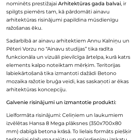
nominēts prestižajai
Arhitektūras gada balvai
, ir
spilgts piemērs tam, kā pārdomāti ainavu
arhitektūras risinājumi papildina mūsdienīgu
ražošanas ēku.
Sadarbībā ar ainavu arhitektiem Annu Kalniņu un
Pēteri Vorzu no “Ainavu studijas” tika radīta
funkcionāla un vizuāli pievilcīga ārtelpa, kurā katrs
elements kalpo noteiktam mērķim. Teritorijas
labiekārtošanā tika izmantoti dažādi Betono
mozaika ražotie bruģa veidi, kas saskaņoti ar ēkas
arhitektūras koncepciju.
Galvenie risinājumi un izmantotie produkti:
Lielformāta risinājumi: Celiņiem un laukumiem
izvēlētas
Hansa 8 Mega
plāksnes (350x700x80
mm) dabīgā betona krāsā. To lielais formāts piešķir
teritorijai plašuma sajūtu un mūsdienīgu izskatu.