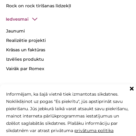
Rock on rock tīrīšanas līdzekļI
Iedvesmai
Jaunumi
Realizētie projekti
Krāsas un faktūras
Izvēlies produktu
Vairāk par Romex
Informējam, ka šajā vietnē tiek izmantotas sīkdatnes.
Noklikšķinot uz pogas "Es piekrītu", jūs apstiprināt savu
+371 26 256 256
sales@betonomozaika.lv
piekrišanu. Jūs jebkurā laikā varat atsaukt savu piekrišanu,
mainot interneta pārlūkprogrammas iestatījumus un
dzēšot saglabātās sīkdatnes. Plašāku informāciju par
sīkdatnēm var atrast privātuma
privātuma politika