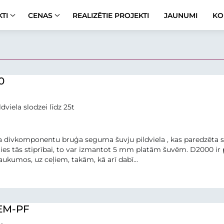
TI
CENAS
REALIZĒTIE PROJEKTI
JAUNUMI
KO
0
dviela slodzei līdz 25t
 divkomponentu bruģa seguma šuvju pildviela , kas paredzēta s
ies tās stiprībai, to var izmantot 5 mm platām šuvēm. D2000 i
ukumos, uz ceļiem, takām, kā arī dabī...
CEM-PF