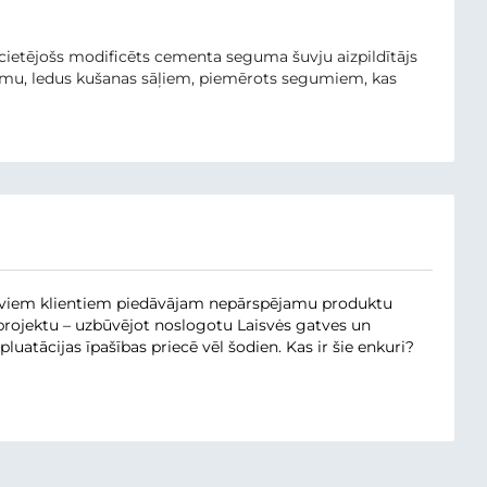
sacietējošs modificēts cementa seguma šuvju aizpildītājs
jumu, ledus kušanas sāļiem, piemērots segumiem, kas
saviem klientiem piedāvājam nepārspējamu produktu
 projektu – uzbūvējot noslogotu Laisvės gatves un
atācijas īpašības priecē vēl šodien. Kas ir šie enkuri?