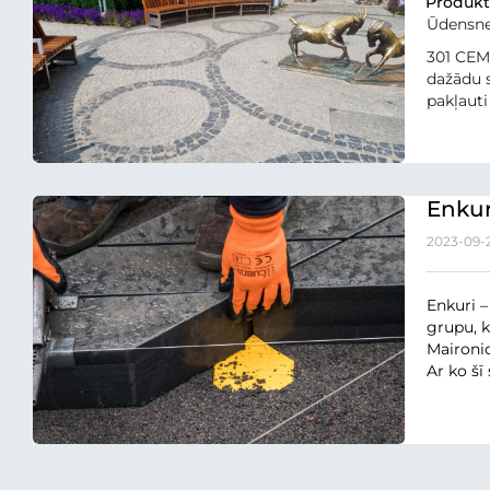
Produkt
Ūdensnec
301 CEM-
dažādu s
pakļauti
Enkur
2023-09-
Enkuri 
grupu, k
Maironio
Ar ko šī 