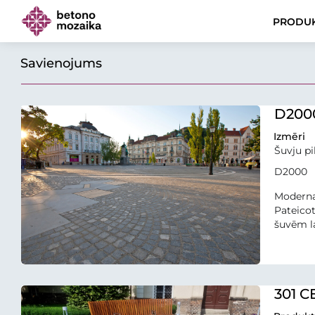
PRODUK
Savienojums
D200
Izmēri
Šuvju pil
D2000
Moderna
Pateicot
šuvēm la
301 