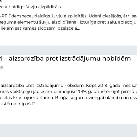
s
aurlaidīgs šuvju aizpildītājs
PF ūdensnecaurlaidīgs šuvju aizpildītājs. Ūdenī cietējošs, ātri 
eguma elementu šuvju aizpildīšanai. Izturīgs pret salu, apledo
 lielām satiksmes slodzēm, dzelzceļa...
i – aizsardzība pret izstrādājumu nobīdēm
28
– aizsardzība pret izstrādājumu nobīdēm. Kopš 2019. gada mēs 
uras veiktspēju jau esam pierādījuši 2019. gadā, īstenojot pirmo
 ielas krustojumu Kauņā. Bruģa seguma viengabalainība un eksplu
sistēma ir īpaša?...