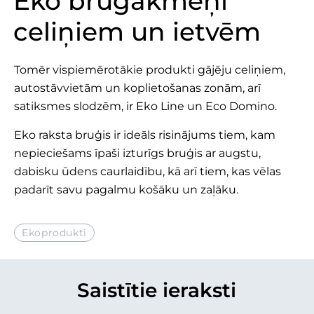
Eko bruģakmeņi
celiņiem un ietvēm
Tomēr vispiemērotākie produkti gājēju celiņiem,
autostāvvietām un koplietošanas zonām, arī
satiksmes slodzēm, ir Eko Line un Eco Domino.
Eko raksta bruģis ir ideāls risinājums tiem, kam
nepieciešams īpaši izturīgs bruģis ar augstu,
dabisku ūdens caurlaidību, kā arī tiem, kas vēlas
padarīt savu pagalmu košāku un zaļāku.
Ekoprodukti
Saistītie ieraksti