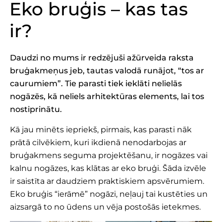
Eko bruģis – kas tas
ir?
Daudzi no mums ir redzējuši ažūrveida raksta
bruģakmeņus jeb, tautas valodā runājot, “tos ar
caurumiem”. Tie parasti tiek ieklāti nelielās
nogāzēs, kā neliels arhitektūras elements, lai tos
nostiprinātu.
Kā jau minēts iepriekš, pirmais, kas parasti nāk
prātā cilvēkiem, kuri ikdienā nenodarbojas ar
bruģakmens seguma projektēšanu, ir nogāzes vai
kalnu nogāzes, kas klātas ar eko bruģi. Šāda izvēle
ir saistīta ar daudziem praktiskiem apsvērumiem.
Eko bruģis “ierāmē” nogāzi, neļauj tai kustēties un
aizsargā to no ūdens un vēja postošās ietekmes.