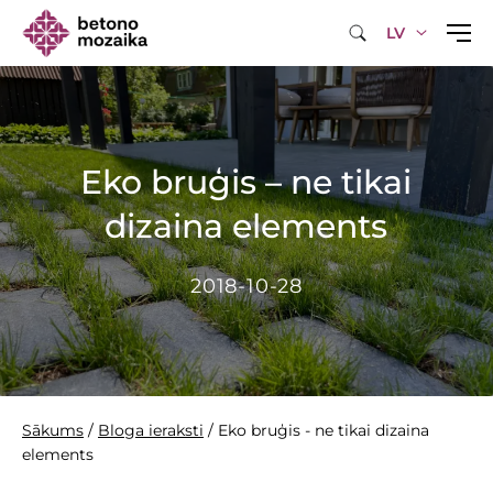
LV
Eko bruģis – ne tikai
dizaina elements
2018-10-28
Sākums
/
Bloga ieraksti
/
Eko bruģis - ne tikai dizaina
elements