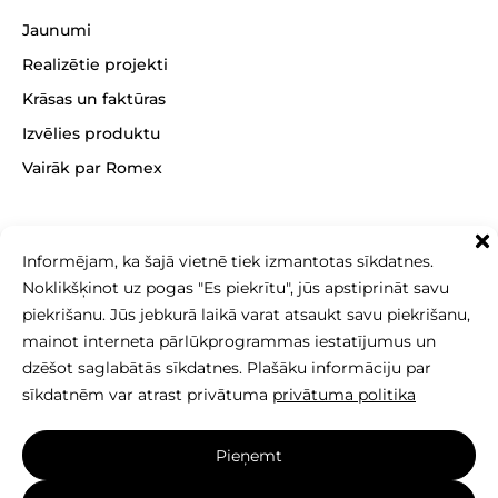
Jaunumi
Realizētie projekti
Krāsas un faktūras
Izvēlies produktu
Vairāk par Romex
Informējam, ka šajā vietnē tiek izmantotas sīkdatnes.
+371 26 256 256
Noklikšķinot uz pogas "Es piekrītu", jūs apstiprināt savu
sales@betonomozaika.lv
piekrišanu. Jūs jebkurā laikā varat atsaukt savu piekrišanu,
mainot interneta pārlūkprogrammas iestatījumus un
dzēšot saglabātās sīkdatnes. Plašāku informāciju par
sīkdatnēm var atrast privātuma
privātuma politika
Šīs vietnes saturs, teksts un fotoattēli ir SIA Betono
Pieņemt
mozaika īpašums, un tos nedrīkst kopēt, izmantot
vai izplatīt bez rakstiskas atļaujas.