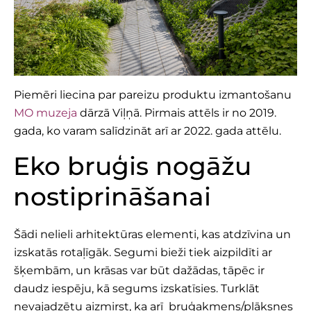
Piemēri liecina par pareizu produktu izmantošanu
MO muzeja
dārzā Viļņā. Pirmais attēls ir no 2019.
gada, ko varam salīdzināt arī ar 2022. gada attēlu.
Eko bruģis nogāžu
nostiprināšanai
Šādi nelieli arhitektūras elementi, kas atdzīvina un
izskatās rotaļīgāk. Segumi bieži tiek aizpildīti ar
šķembām, un krāsas var būt dažādas, tāpēc ir
daudz iespēju, kā segums izskatīsies. Turklāt
nevajadzētu aizmirst, ka arī bruģakmens/plāksnes