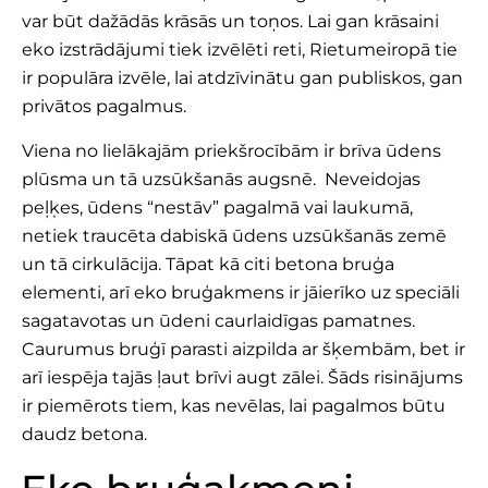
var būt dažādās krāsās un toņos. Lai gan krāsaini
eko izstrādājumi tiek izvēlēti reti, Rietumeiropā tie
ir populāra izvēle, lai atdzīvinātu gan publiskos, gan
privātos pagalmus.
Viena no lielākajām priekšrocībām ir brīva ūdens
plūsma un tā uzsūkšanās augsnē. Neveidojas
peļķes, ūdens “nestāv” pagalmā vai laukumā,
netiek traucēta dabiskā ūdens uzsūkšanās zemē
un tā cirkulācija. Tāpat kā citi betona bruģa
elementi, arī eko bruģakmens ir jāierīko uz speciāli
sagatavotas un ūdeni caurlaidīgas pamatnes.
Caurumus bruģī parasti aizpilda ar šķembām, bet ir
arī iespēja tajās ļaut brīvi augt zālei. Šāds risinājums
ir piemērots tiem, kas nevēlas, lai pagalmos būtu
daudz betona.