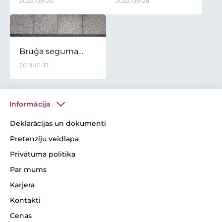
2023-09-20
2022-09-28
ietvju virsmas. Kas
sezonā
tas ir, kāpēc tas
rodas, vai to ir
iespējams likvidēt?
Bruģa seguma
uzturēšana ziemā
2019-01-17
Informācija
Deklarācijas un dokumenti
Pretenziju veidlapa
Privātuma politika
Par mums
Karjera
Kontakti
Cenas