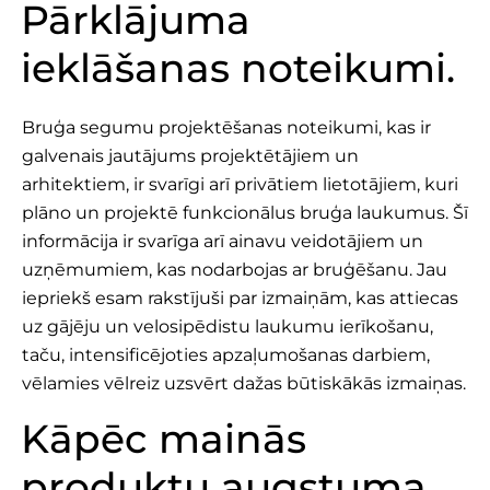
Pārklājuma
ieklāšanas noteikumi.
Bruģa segumu projektēšanas noteikumi, kas ir
galvenais jautājums projektētājiem un
arhitektiem, ir svarīgi arī privātiem lietotājiem, kuri
plāno un projektē funkcionālus bruģa laukumus. Šī
informācija ir svarīga arī ainavu veidotājiem un
uzņēmumiem, kas nodarbojas ar bruģēšanu. Jau
iepriekš esam rakstījuši par izmaiņām, kas attiecas
uz gājēju un velosipēdistu laukumu ierīkošanu,
taču, intensificējoties apzaļumošanas darbiem,
vēlamies vēlreiz uzsvērt dažas būtiskākās izmaiņas.
Kāpēc mainās
produktu augstuma