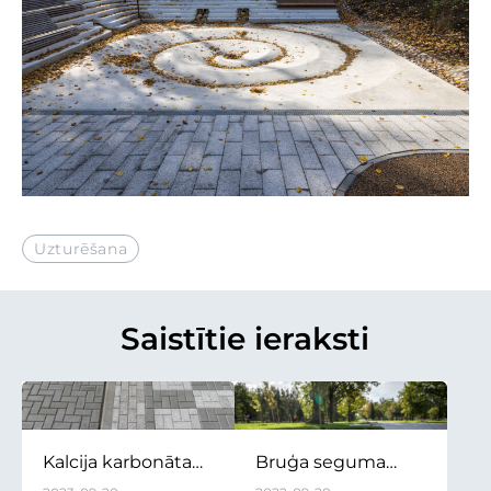
Uzturēšana
Saistītie ieraksti
Kalcija karbonāta
Bruģa seguma
vai kaļķa traipi uz
uzturēšana siltajā