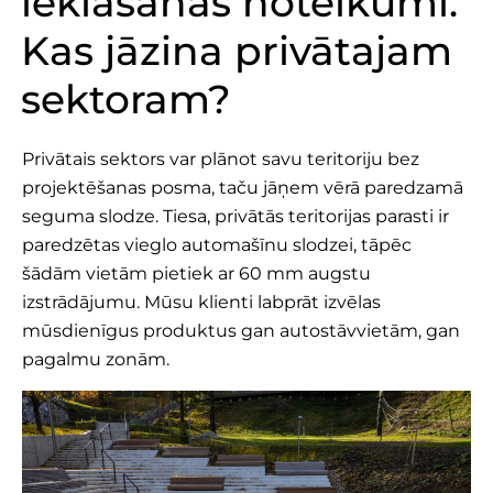
ieklāšanas noteikumi.
Kas jāzina privātajam
sektoram?
Privātais sektors var plānot savu teritoriju bez
projektēšanas posma, taču jāņem vērā paredzamā
seguma slodze. Tiesa, privātās teritorijas parasti ir
paredzētas vieglo automašīnu slodzei, tāpēc
šādām vietām pietiek ar 60 mm augstu
izstrādājumu. Mūsu klienti labprāt izvēlas
mūsdienīgus produktus gan autostāvvietām, gan
pagalmu zonām.