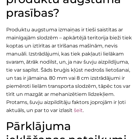
prasības?
Produktu augstuma izmaiņas ir tieši saistītas ar
mainīgajām slodzēm – apkārtējā teritorija bieži tiek
koptas un iztīrītas ar tīrīšanas mašīnām, nevis
manuāli. Izstrādājumi, kas tiek pakļauti lielākam
svaram, ātrāk nodilst, un, ja nav šuvju aizpildījuma,
tie var saplīst. Šāds bruģis kļūst nedrošs lietošanai,
un tas ir jāmaina. 80 mm vai 8 cm izstrādājumi ir
piemēroti lielām transporta slodzēm, tāpēc tos var
tīrīt un mazgāt ar mehanizētiem līdzekļiem.
Protams, šuvju aizpildītāju faktors joprojām ir ļoti
aktuāls, un par to var izlasīt
šeit
.
Pārklājuma