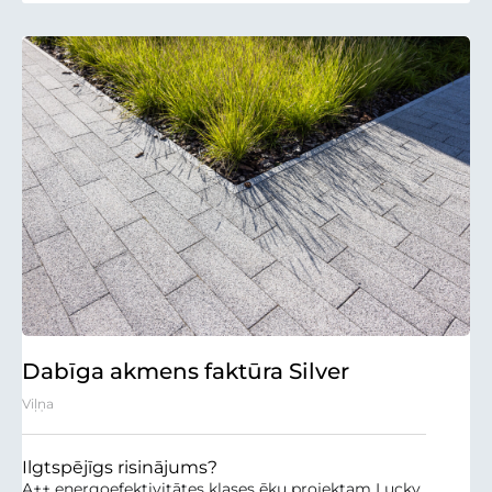
Dabīga akmens faktūra Silver
Viļņa
Ilgtspējīgs risinājums?
A++ energoefektivitātes klases ēku projektam Lucky