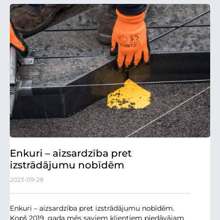
Enkuri – aizsardzība pret
izstrādājumu nobīdēm
2023-09-28
Enkuri – aizsardzība pret izstrādājumu nobīdēm.
Kopš 2019. gada mēs saviem klientiem piedāvājam