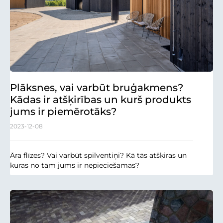
Plāksnes, vai varbūt bruģakmens?
Kādas ir atšķirības un kurš produkts
jums ir piemērotāks?
2023-12-08
Āra flīzes? Vai varbūt spilventiņi? Kā tās atšķiras un
kuras no tām jums ir nepieciešamas?