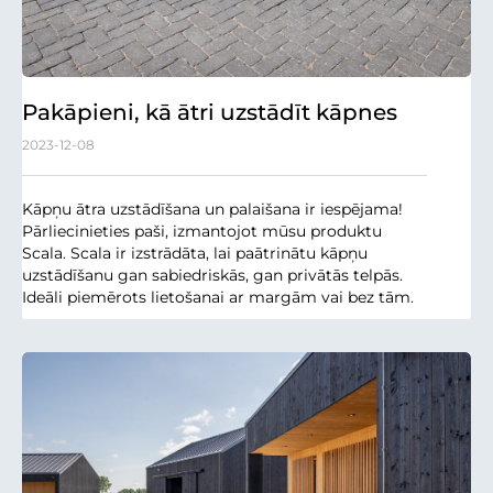
Pakāpieni, kā ātri uzstādīt kāpnes
2023-12-08
Kāpņu ātra uzstādīšana un palaišana ir iespējama!
Pārliecinieties paši, izmantojot mūsu produktu
Scala. Scala ir izstrādāta, lai paātrinātu kāpņu
uzstādīšanu gan sabiedriskās, gan privātās telpās.
Ideāli piemērots lietošanai ar margām vai bez tām.