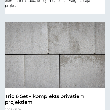
elementiem, taču, iespējams, lielākā zvaigzne šajā
proje...
Trio 6 Set – komplekts privātiem
projektiem
2025-05-19