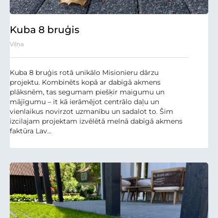
Kuba 8 bruģis
Viļņa
Kuba 8 bruģis rotā unikālo Misionieru dārzu
projektu. Kombinēts kopā ar dabīgā akmens
plāksnēm, tas segumam piešķir maigumu un
mājīgumu – it kā ierāmējot centrālo daļu un
vienlaikus novirzot uzmanību un sadalot to. Šim
izcilajam projektam izvēlētā melnā dabīgā akmens
faktūra Lav...