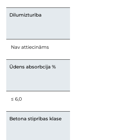
Dilumizturība
Nav attiecināms
Ūdens absorbcija %
≤ 6,0
Betona stiprības klase