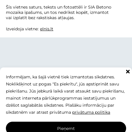
Šīs vietnes saturs, teksts un fotoattēli ir SIA Betono
mozaika īpašums, un tos nedrīkst kopēt, izmantot
vai izplatīt bez rakstiskas atļaujas.
Izveidoja vietne:
elnis.lt
Informējam, ka šajā vietnē tiek izmantotas sīkdatnes.
Noklikšķinot uz pogas "Es piekrītu", jūs apstiprināt savu
piekrišanu. Jūs jebkurā laikā varat atsaukt savu piekrišanu,
mainot interneta pārlūkprogrammas iestatījumus un
dzēšot saglabātās sīkdatnes. Plašāku informāciju par
sīkdatnēm var atrast privātuma
privātuma politika
Pieņemt