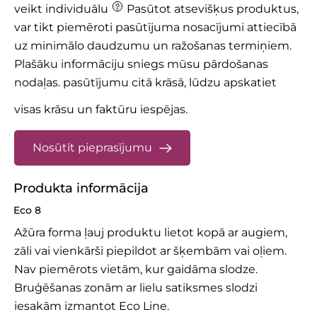
veikt individuālu
Pasūtot atsevišķus produktus,
var tikt piemēroti pasūtījuma nosacījumi attiecībā
uz minimālo daudzumu un ražošanas termiņiem.
Plašāku informāciju sniegs mūsu pārdošanas
nodaļas.
pasūtījumu citā krāsā, lūdzu apskatiet
visas krāsu un faktūru iespējas.
Nosūtīt pieprasījumu
Produkta informācija
Eco 8
Ažūra forma ļauj produktu lietot kopā ar augiem,
zāli vai vienkārši piepildot ar šķembām vai oļiem.
Nav piemērots vietām, kur gaidāma slodze.
Bruģēšanas zonām ar lielu satiksmes slodzi
iesakām izmantot
Eco Line
.