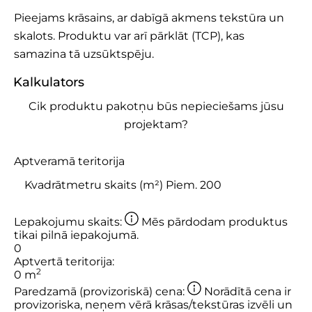
Pieejams krāsains, ar dabīgā akmens tekstūra un
skalots. Produktu var arī pārklāt (TCP), kas
samazina tā uzsūktspēju.
Kalkulators
Cik produktu pakotņu būs nepieciešams jūsu
projektam?
Aptveramā teritorija
Lepakojumu skaits:
Mēs pārdodam produktus
tikai pilnā iepakojumā.
0
Aptvertā teritorija:
2
0
m
Paredzamā (provizoriskā) cena:
Norādītā cena ir
provizoriska, neņem vērā krāsas/tekstūras izvēli un