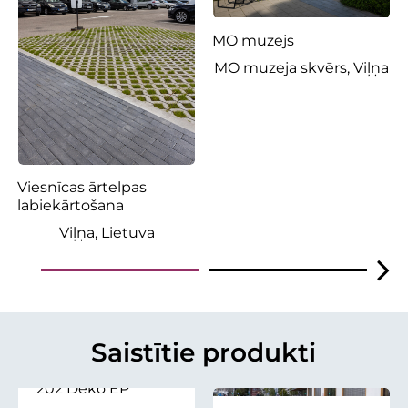
MO muzejs
MO muzeja skvērs, Viļņa
Viesnīcas ārtelpas
labiekārtošana
Viļņa, Lietuva
Saistītie produkti
202 Deko EP