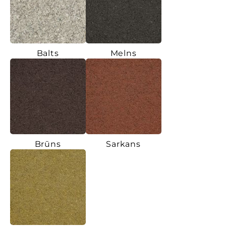
Balts
Melns
Brūns
Sarkans