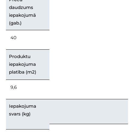
daudzums
iepakojumā
(gab.)
40
Produktu
iepakojuma
platība (m2)
9,6
Iepakojuma
svars (kg)