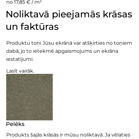
no 17,85 € / m²
Noliktavā pieejamās krāsas
un faktūras
Produktu toņi Jūsu ekrānā var atšķirties no toņiem
dabā, jo to ietekmē apgaismojums un ekrāna
iestatījumi.
Lasīt vairāk.
Pelēks
Produkts šajās krāsās ir mūsu noliktavā. Ja vēlaties