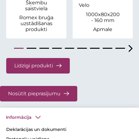
Šķembu
Velo
saistviela
1000x80x200
Romex bruģa
- 160 mm
uzstādīšanas
produkti
Apmale
Līdzīgi produkti
Nosūtīt pieprasījumu
Informācija
Deklarācijas un dokumenti
Pretenziju veidlapa