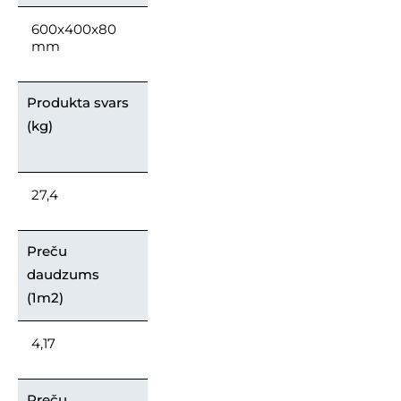
600x400x80
mm
Produkta svars
(kg)
27,4
Preču
daudzums
(1m2)
4,17
Preču