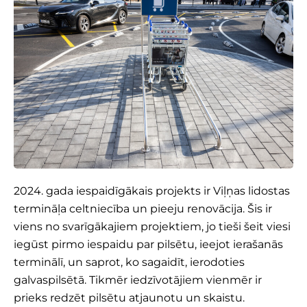
2024. gada iespaidīgākais projekts ir Viļņas lidostas
termināļa celtniecība un pieeju renovācija. Šis ir
viens no svarīgākajiem projektiem, jo tieši šeit viesi
iegūst pirmo iespaidu par pilsētu, ieejot ierašanās
terminālī, un saprot, ko sagaidīt, ierodoties
galvaspilsētā. Tikmēr iedzīvotājiem vienmēr ir
prieks redzēt pilsētu atjaunotu un skaistu.