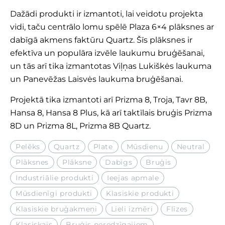
Dažādi produkti ir izmantoti, lai veidotu projekta
vidi, taču centrālo lomu spēlē
Plaza 6×4
plāksnes ar
dabīgā akmens faktūru
Quartz
. Šīs plāksnes ir
efektīva un populāra izvēle laukumu bruģēšanai,
un tās arī tika izmantotas Viļņas Lukiškės laukuma
un Panevēžas Laisvės laukuma bruģēšanai.
Projektā tika izmantoti arī
Prizma 8
,
Troja
,
Tavr 8B
,
Hansa 8
,
Hansa 8 Plus
, kā arī taktīlais bruģis
Prizma
8D
un
Prizma 8L
,
Prizma 8B
Quartz
.
Pelēks
Quartz
Plate
Mūsdienu
Neutral
Plāksnes
Plāksne
Dabīgs
Bruģis
Industriālie produkti
Ieejas apmale
Mūsdienīgi produkti
Klasiskie produkti
Klasiskie bruģakmeņi
Lieli izmēri
Flīzes
Klasiskais
Bruģis neredzīgajiem