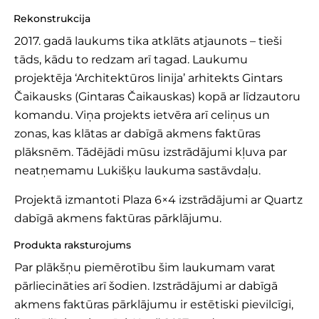
Rekonstrukcija
2017. gadā laukums tika atklāts atjaunots – tieši
tāds, kādu to redzam arī tagad. Laukumu
projektēja ‘Architektūros linija’ arhitekts Gintars
Čaikausks (Gintaras Čaikauskas) kopā ar līdzautoru
komandu. Viņa projekts ietvēra arī celiņus un
zonas, kas klātas ar dabīgā akmens faktūras
plāksnēm. Tādējādi mūsu izstrādājumi kļuva par
neatņemamu Lukišķu laukuma sastāvdaļu.
Projektā izmantoti Plaza 6×4 izstrādājumi ar Quartz
dabīgā akmens faktūras pārklājumu.
Produkta raksturojums
Par plākšņu piemērotību šim laukumam varat
pārliecināties arī šodien. Izstrādājumi ar dabīgā
akmens faktūras pārklājumu ir estētiski pievilcīgi,