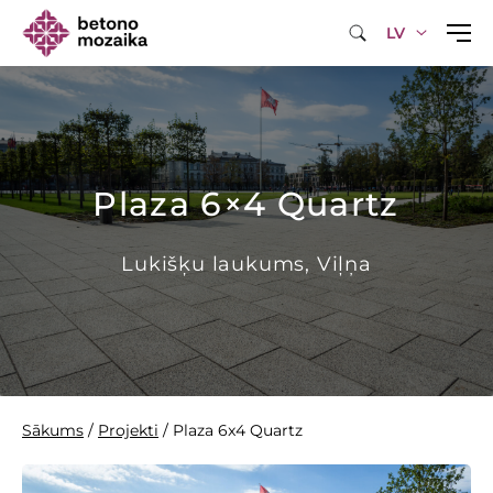
LV
Plaza 6×4 Quartz
Lukišķu laukums, Viļņa
Sākums
/
Projekti
/
Plaza 6x4 Quartz