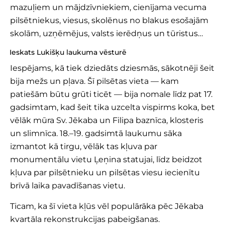
mazuļiem un mājdzīvniekiem, cienījama vecuma
pilsētniekus, viesus, skolēnus no blakus esošajām
skolām, uzņēmējus, valsts ierēdņus un tūristus…
Ieskats Lukišķu laukuma vēsturē
Iespējams, kā tiek dziedāts dziesmās, sākotnēji šeit
bija mežs un pļava. Šī pilsētas vieta — kam
patiešām būtu grūti ticēt — bija nomale līdz pat 17.
gadsimtam, kad šeit tika uzcelta vispirms koka, bet
vēlāk mūra Sv. Jēkaba un Filipa baznīca, klosteris
un slimnīca. 18.–19. gadsimtā laukumu sāka
izmantot kā tirgu, vēlāk tas kļuva par
monumentālu vietu Ļeņina statujai, līdz beidzot
kļuva par pilsētnieku un pilsētas viesu iecienītu
brīvā laika pavadīšanas vietu.
Ticam, ka šī vieta kļūs vēl populārāka pēc Jēkaba
kvartāla rekonstrukcijas pabeigšanas.