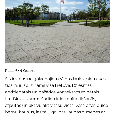
Plaza 6×4 Quartz
Šis ir viens no galvenajiem Viļņas laukumiem, kas,
ticam, ir labi zināms visā Lietuvā. Dziesmās
apdziedātais un dažādos kontekstos minētais
Lukišķu laukums šodien ir iecienīta tikšanās,
atpūtas un aktīvu aktivitāšu vieta. Vasarā tas pulcē
bērnu bariņus, lasītāju grupas, jaunās ģimenes ar