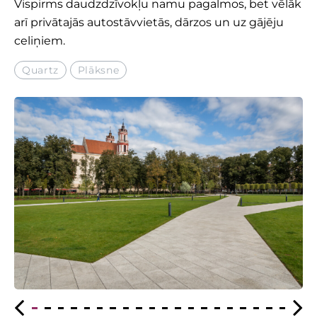
Vispirms daudzdzīvokļu namu pagalmos, bet vēlāk
arī privātajās autostāvvietās, dārzos un uz gājēju
celiņiem.
Quartz
Plāksne