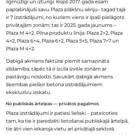
ilgmūžīgi un izturīgi. Kopš 2017. gada esam
paplašinājuši savu Plaza plākšņu sēriju– tagad tajā
ir 7 izstrādājumi, no kuriem viens ir īpaši pielāgots
privātajām zonām: tas ir 2025. gada jaunums –
Plaza M 4×2
. Pilna produktu līnija:
Plaza 2×2
,
Plaza
4×2
,
Plaza 6×4
,
Plaza 6×2
, Plaza 5×5,
Plaza 7×7
un
Plaza M 4×2.
Dabīgā akmens faktūrai piemīt samazināta
slīdamība, tāpēc tā ir izcila izvēle zonām ar
pastāvīgu noslodzi. Savukārt dabīgā akmens
šķembas piešķir betona izstrādājumiem
ekskluzīvu izskatu.
No publiskās ārtelpas — privātos pagalmos
Plaza izstrādājumi ir patiesi lieliski – pateicoties
tam, ka tie ir paredzēti lietošanai publiskajā ārtelpā,
tie ātri vien iekaroja vietu arī privātajā sektorā.