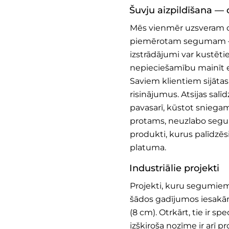
Šuvju aizpildīšana — 
Mēs vienmēr uzsveram o
piemērotam segumam – tas
izstrādājumi var kustēti
nepieciešamību mainīt el
Saviem klientiem sijātas
risinājumus. Atsijas salīd
pavasarī, kūstot sniegam
protams, neuzlabo segu
produkti, kurus palīdzē
platuma.
Industriālie projekti
Projekti, kuru segumiem t
šādos gadījumos iesakām
(8 cm). Otrkārt, tie ir s
izšķiroša nozīme ir arī pr