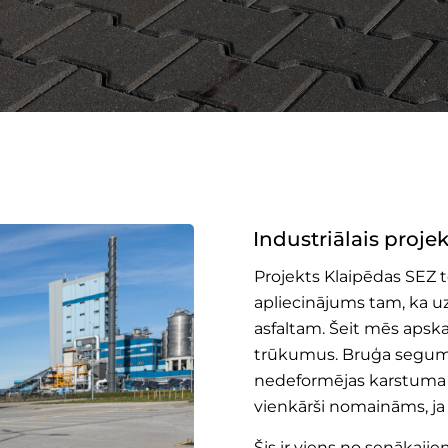
Industriālais projek
Projekts Klaipēdas SEZ ter
apliecinājums tam, ka 
asfaltam. Šeit mēs apsk
trūkumus. Bruģa segumam
nedeformējas karstuma va
vienkārši nomaināms, ja
Šis ir viens no senākaji