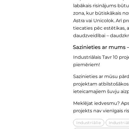
labākais risinājums būtu 
zona, kur būtiskākais no
Astra vai Unicolok. Arī p
tiecaties pēc estētikas,
daudzveidībai – daudzkrā
Sazinieties ar mums 
Industriālais Tavr 10 proj
piemēriem!
Sazinieties ar mūsu pār
projektam atbilstošākos
ieteicamajiem šuvju aiz
Meklējat iedvesmu? Apska
projekts nav vienīgais ri
Industriālie
Industriā