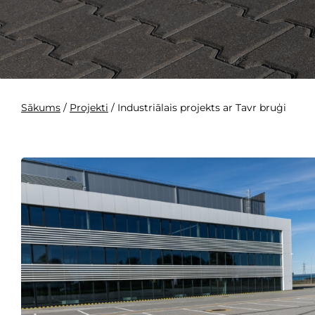
Sākums
/
Projekti
/
Industriālais projekts ar Tavr bruģi