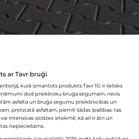
ts ar Tavr bruģi
itorijā, kurā izmantots produkts Tavr 10, ir lielisks
uzņēmumi dod priekšroku bruģa segumam, nevis
atām asfalta un bruģa segumu priekšrocības un
, pretstatā asfaltam, piemīt šādas īpašības: tas
i intensīvas slodzes ietekmē, kā arī ir ātri un
 tas nepieciešams.
em projektiem, kas realizēts 2019. gadā, taču nebūt ne