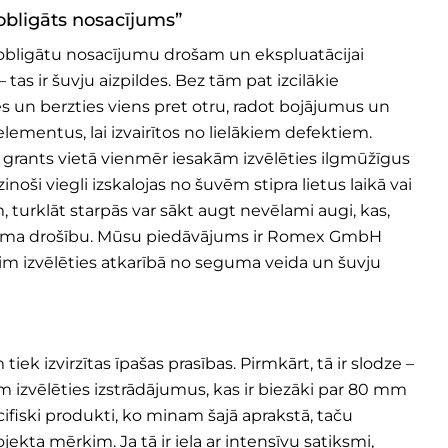
obligāts nosacījums”
bligātu nosacījumu drošam un ekspluatācijai
 ir šuvju aizpildes. Bez tām pat izcilākie
es un berzties viens pret otru, radot bojājumus un
ementus, lai izvairītos no lielākiem defektiem.
 grants vietā vienmēr iesakām izvēlēties ilgmūžīgus
zinoši viegli izskalojas no šuvēm stipra lietus laikā vai
, turklāt starpās var sākt augt nevēlami augi, kas,
ma drošību. Mūsu piedāvājums ir
Romex GmbH
sim izvēlēties atkarībā no seguma veida un šuvju
iek izvirzītas īpašas prasības. Pirmkārt, tā ir slodze –
 izvēlēties izstrādājumus, kas ir biezāki par 80 mm
pecifiski produkti, ko minam šajā aprakstā, taču
ojekta mērķim. Ja tā ir iela ar intensīvu satiksmi,