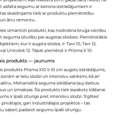
āt asfalta segumu ar betona izstrādājumiem ir
 tas skaidrojams tieši ar produktu piemērotību
i un ātru remontu.
tiek izmantoti produkti, kas nodrošina bruģa vienību
ot seguma izturību pie augstas slodzes. Piemērotākie
jektiem, kur ir augsta slodze, ir:
Tavr 10
,
Tavr 12
,
vai
Unicolok 12
. Tāpat piemērot ir
Prizma X 10
.
ais produkts — jaunums
ais produkts
Prizma X10
ir 10 cm augsts izstrādājums,
zonām ar lielu slodzi un intensīvu satiksmi, kā arī
 mašīnu. Mehanizētā seguma ieklāšana ļauj darbus
rsus un izmaksas. Šis produkts tiek iepakots klāšanai
ums ir īpaši izturīgs pret intensīvu slodzi. ‘Eglītes’
an privātajos, gan industriālajos projektos – tas
u saķeri, padarot segumu īpaši izturīgu.