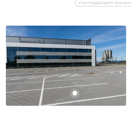
Vissmagākajām kravām