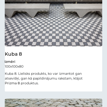
Kuba 8
Izmēri
100x100x80
Kuba 8. Lielisks produkts, ko var izmantot gan
atsevišķi, gan kā papildinājumu rakstam, klājot
Prizma 8
produktus.