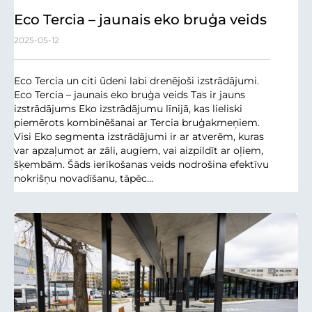
Eco Tercia – jaunais eko bruģa veids
2025-05-12
Eco Tercia un citi ūdeni labi drenējoši izstrādājumi.
Eco Tercia – jaunais eko bruģa veids Tas ir jauns
izstrādājums Eko izstrādājumu līnijā, kas lieliski
piemērots kombinēšanai ar Tercia bruģakmeņiem.
Visi Eko segmenta izstrādājumi ir ar atverēm, kuras
var apzaļumot ar zāli, augiem, vai aizpildīt ar oļiem,
šķembām. Šāds ierīkošanas veids nodrošina efektīvu
nokrišņu novadīšanu, tāpēc...