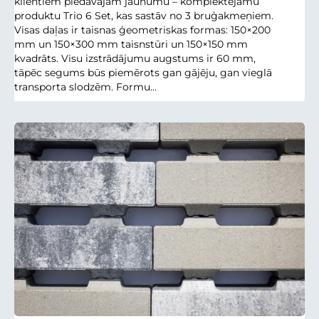
klientiem piedāvājam jaunumu – komplektējamu
produktu Trio 6 Set, kas sastāv no 3 bruģakmeņiem.
Visas daļas ir taisnas ģeometriskas formas: 150×200
mm un 150×300 mm taisnstūri un 150×150 mm
kvadrāts. Visu izstrādājumu augstums ir 60 mm,
tāpēc segums būs piemērots gan gājēju, gan vieglā
transporta slodzēm. Formu...