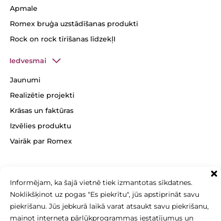
Apmale
Romex bruģa uzstādīšanas produkti
Rock on rock tīrīšanas līdzekļI
Iedvesmai
Jaunumi
Realizētie projekti
Krāsas un faktūras
Izvēlies produktu
Vairāk par Romex
Informējam, ka šajā vietnē tiek izmantotas sīkdatnes.
+371 26 256 256
Noklikšķinot uz pogas "Es piekrītu", jūs apstiprināt savu
sales@betonomozaika.lv
piekrišanu. Jūs jebkurā laikā varat atsaukt savu piekrišanu,
mainot interneta pārlūkprogrammas iestatījumus un