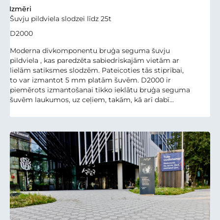
Izmēri
Šuvju pildviela slodzei līdz 25t
D2000
Moderna divkomponentu bruģa seguma šuvju
pildviela , kas paredzēta sabiedriskajām vietām ar
lielām satiksmes slodzēm. Pateicoties tās stiprībai,
to var izmantot 5 mm platām šuvēm. D2000 ir
piemērots izmantošanai tikko ieklātu bruģa seguma
šuvēm laukumos, uz ceļiem, takām, kā arī dabī...