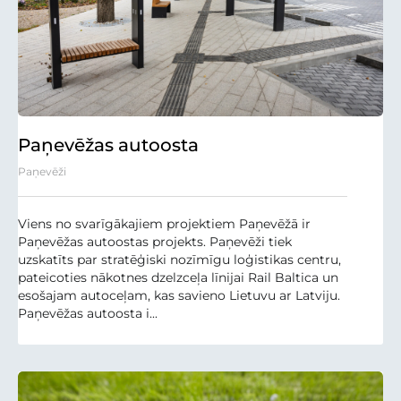
Paņevēžas autoosta
Paņevēži
Viens no svarīgākajiem projektiem Paņevēžā ir
Paņevēžas autoostas projekts. Paņevēži tiek
uzskatīts par stratēģiski nozīmīgu loģistikas centru,
pateicoties nākotnes dzelzceļa līnijai Rail Baltica un
esošajam autoceļam, kas savieno Lietuvu ar Latviju.
Paņevēžas autoosta i...