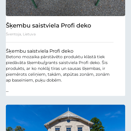
Šķembu saistviela Profi deko
Šventoja, Lietuva
Šķembu saistviela Profi deko
Betono mozaika pārstāvēto produktu klāstā tiek
piedāvāta šķembu/grants saistviela Profi deko. Šis
produkts, ar ko noklāj tīras un sausas šķembas, ir
piemērots celiņiem, takām, atpūtas zonām, zonām
ap baseiniem, puķu dobēm.
...