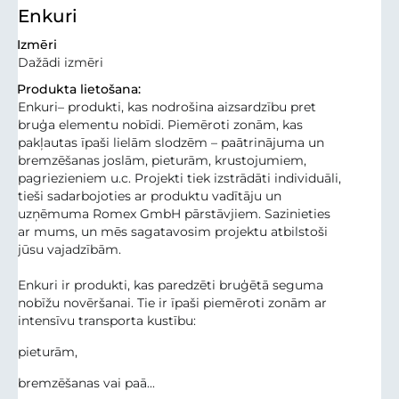
Enkuri
Izmēri
Dažādi izmēri
Produkta lietošana:
Enkuri– produkti, kas nodrošina aizsardzību pret
bruģa elementu nobīdi. Piemēroti zonām, kas
pakļautas īpaši lielām slodzēm – paātrinājuma un
bremzēšanas joslām, pieturām, krustojumiem,
pagriezieniem u.c. Projekti tiek izstrādāti individuāli,
tieši sadarbojoties ar produktu vadītāju un
uzņēmuma Romex GmbH pārstāvjiem. Sazinieties
ar mums, un mēs sagatavosim projektu atbilstoši
jūsu vajadzībām.
Enkuri ir produkti, kas paredzēti bruģētā seguma
nobīžu novēršanai. Tie ir īpaši piemēroti zonām ar
intensīvu transporta kustību:
pieturām,
bremzēšanas vai paā...