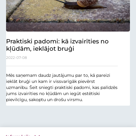
Praktiski padomi: kā izvairīties no
kļūdām, ieklājot bruģi
2022-07-08
Mēs saņemam daudz jautājumu par to, kā pareizi
ieklāt bruģi un kam ir vissvarīgāk pievērst
uzmanību. Šeit sniegti praktiski padomi, kas palīdzēs
jums izvairīties no kļūdām un iegūt estētiski
pievilcīgu, sakoptu un drošu virsmu.