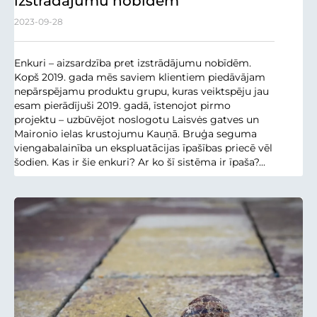
izstrādājumu nobīdēm
2023-09-28
Enkuri – aizsardzība pret izstrādājumu nobīdēm.
Kopš 2019. gada mēs saviem klientiem piedāvājam
nepārspējamu produktu grupu, kuras veiktspēju jau
esam pierādījuši 2019. gadā, īstenojot pirmo
projektu – uzbūvējot noslogotu Laisvės gatves un
Maironio ielas krustojumu Kauņā. Bruģa seguma
viengabalainība un ekspluatācijas īpašības priecē vēl
šodien. Kas ir šie enkuri? Ar ko šī sistēma ir īpaša?...