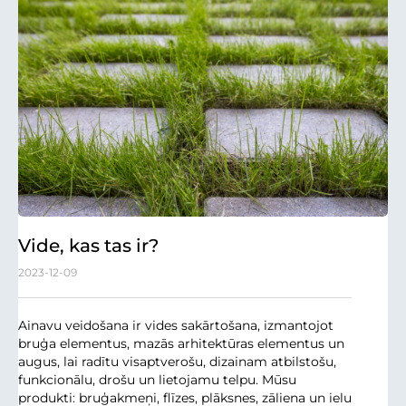
Vide, kas tas ir?
2023-12-09
Ainavu veidošana ir vides sakārtošana, izmantojot
bruģa elementus, mazās arhitektūras elementus un
augus, lai radītu visaptverošu, dizainam atbilstošu,
funkcionālu, drošu un lietojamu telpu. Mūsu
produkti: bruģakmeņi, flīzes, plāksnes, zāliena un ielu