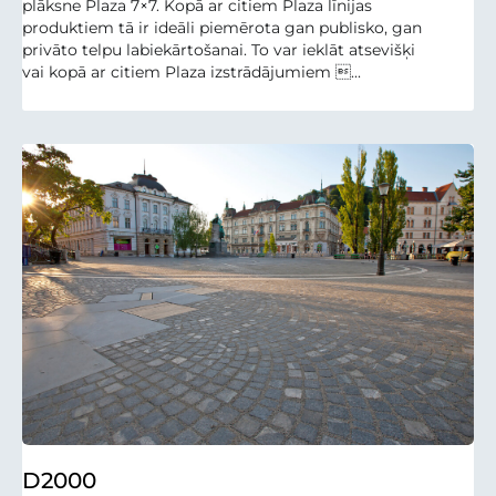
plāksne Plaza 7×7. Kopā ar citiem Plaza līnijas
produktiem tā ir ideāli piemērota gan publisko, gan
privāto telpu labiekārtošanai. To var ieklāt atsevišķi
vai kopā ar citiem Plaza izstrādājumiem ...
D2000