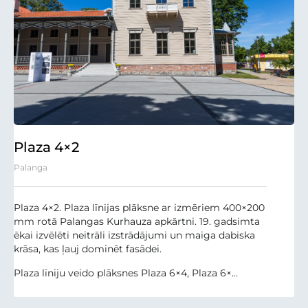
Plaza 4×2
Palanga
Plaza 4×2. Plaza līnijas plāksne ar izmēriem 400×200
mm rotā Palangas Kurhauza apkārtni. 19. gadsimta
ēkai izvēlēti neitrāli izstrādājumi un maiga dabiska
krāsa, kas ļauj dominēt fasādei.
Plaza līniju veido plāksnes Plaza 6×4, Plaza 6×...