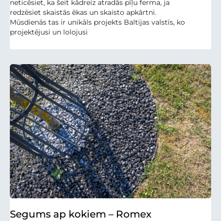
neticēsiet, ka šeit kādreiz atradās pīļu ferma, ja
redzēsiet skaistās ēkas un skaisto apkārtni.
Mūsdienās tas ir unikāls projekts Baltijas valstīs, ko
projektējusi un lolojusi
Segums ap kokiem – Romex