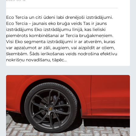
Eco Tercia un citi ūdeni labi drenējoši izstrādājumi.
Eco Tercia – jaunais eko bruģa veids Tas ir jauns
izstrādājums Eko izstrādājumu līnijā, kas lieliski
piemērots kombinēšanai ar Tercia bruģakmeņiem.
Visi Eko segmenta izstrādājumi ir ar atverēm, kuras
var apzaļumot ar zāli, augiem, vai aizpildīt ar oļiem,
šķembām. Šāds ierīkošanas veids nodrošina efektīvu
nokrišņu novadīšanu, tāpēc...