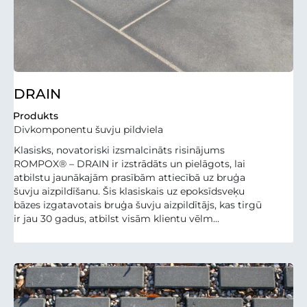
DRAIN
Produkts
Divkomponentu šuvju pildviela
Klasisks, novatoriski izsmalcināts risinājums
ROMPOX® – DRAIN ir izstrādāts un pielāgots, lai
atbilstu jaunākajām prasībām attiecībā uz bruģa
šuvju aizpildīšanu. Šis klasiskais uz epoksīdsveķu
bāzes izgatavotais bruģa šuvju aizpildītājs, kas tirgū
ir jau 30 gadus, atbilst visām klientu vēlm...