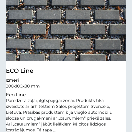
ECO Line
Izmēri
200x100x80 mm
Eco Line
Paredzēta zaļai, ilgtspējīgai zonai. Produkts tika
izveidots ar arhitektiem Salos projektam Svencelē,
Lietuvā. Prasības produktam bija vieglo automobiļu
slodze un bruģakmeni ar „caurumiem“ priekš zāles.
Arī „caurumiem” jābūt lielākiem kā citos līdzīgos
izstrādājumos. Tā tapa ...