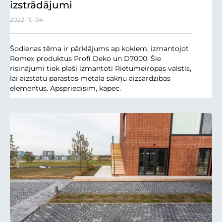
izstrādājumi
2022-10-04
Šodienas tēma ir pārklājums ap kokiem, izmantojot
Romex produktus Profi Deko un D7000. Šie
risinājumi tiek plaši izmantoti Rietumeiropas valstīs,
lai aizstātu parastos metāla sakņu aizsardzības
elementus. Apspriedīsim, kāpēc.