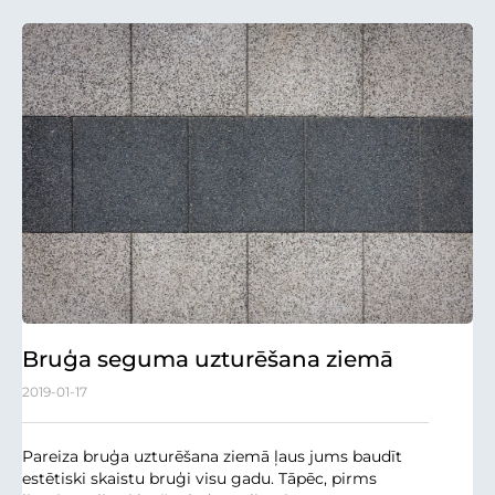
Bruģa seguma uzturēšana ziemā
2019-01-17
Pareiza bruģa uzturēšana ziemā ļaus jums baudīt
estētiski skaistu bruģi visu gadu. Tāpēc, pirms