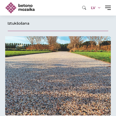
LV
Iztukšošana