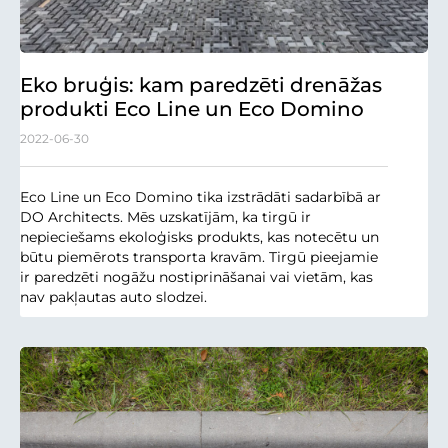
Eko bruģis: kam paredzēti drenāžas
produkti Eco Line un Eco Domino
2022-06-30
Eco Line un Eco Domino tika izstrādāti sadarbībā ar
DO Architects. Mēs uzskatījām, ka tirgū ir
nepieciešams ekoloģisks produkts, kas notecētu un
būtu piemērots transporta kravām. Tirgū pieejamie
ir paredzēti nogāžu nostiprināšanai vai vietām, kas
nav pakļautas auto slodzei.