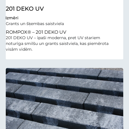
201 DEKO UV
Izmēri
Grants un šķembas saistviela
ROMPOX® – 201 DEKO UV
201 DEKO UV – īpaši moderna, pret UV stariem
noturīga smilšu un grants saistviela, kas piemērota
visām vidēm.