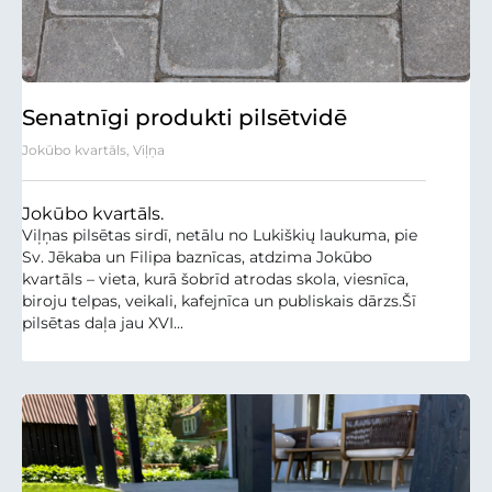
Senatnīgi produkti pilsētvidē
Jokūbo kvartāls, Viļņa
Jokūbo kvartāls.
Viļņas pilsētas sirdī, netālu no Lukiškių laukuma, pie
Sv. Jēkaba un Filipa baznīcas, atdzima Jokūbo
kvartāls – vieta, kurā šobrīd atrodas skola, viesnīca,
biroju telpas, veikali, kafejnīca un publiskais dārzs.Šī
pilsētas daļa jau XVI...