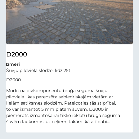
D2000
Izmēri
Šuvju pildviela slodzei līdz 25t
D2000
Moderna divkomponentu bruģa seguma šuvju
pildviela , kas paredzēta sabiedriskajām vietām ar
lielām satiksmes slodzēm. Pateicoties tās stiprībai,
to var izmantot 5 mm platām šuvēm. D2000 ir
piemērots izmantošanai tikko ieklātu bruģa seguma
šuvēm laukumos, uz ceļiem, takām, kā arī dabī...