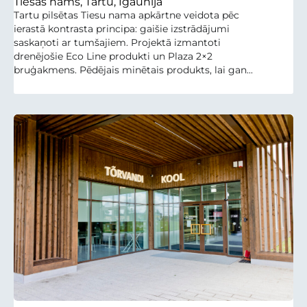
Tiesas nams, Tartu, Igaunija
Tartu pilsētas Tiesu nama apkārtne veidota pēc
ierastā kontrasta principa: gaišie izstrādājumi
saskaņoti ar tumšajiem. Projektā izmantoti
drenējošie Eco Line produkti un Plaza 2×2
bruģakmens. Pēdējais minētais produkts, lai gan...