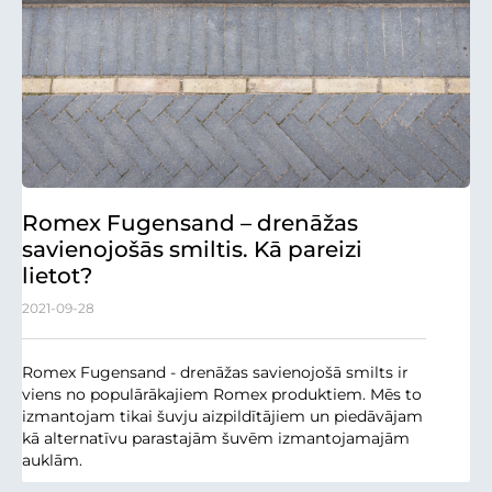
Romex Fugensand – drenāžas
savienojošās smiltis. Kā pareizi
lietot?
2021-09-28
Romex Fugensand - drenāžas savienojošā smilts ir
viens no populārākajiem Romex produktiem. Mēs to
izmantojam tikai šuvju aizpildītājiem un piedāvājam
kā alternatīvu parastajām šuvēm izmantojamajām
auklām.