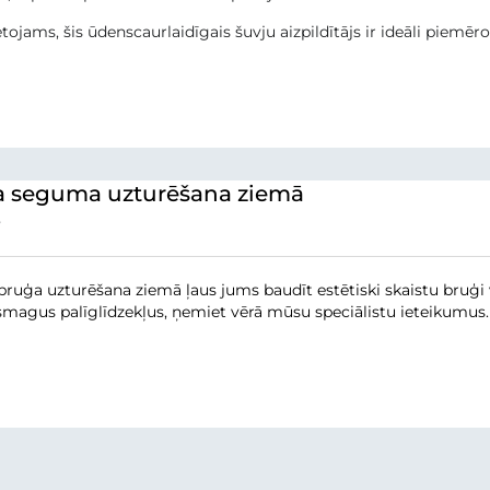
ietojams, šis ūdenscaurlaidīgais šuvju aizpildītājs ir ideāli piemēr
 seguma uzturēšana ziemā
7
bruģa uzturēšana ziemā ļaus jums baudīt estētiski skaistu bruģi vi
 smagus palīglīdzekļus, ņemiet vērā mūsu speciālistu ieteikumus.