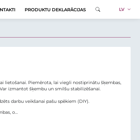
LV
NTAKTI
PRODUKTU DEKLARĀCIJAS
 lietošanai. Piemērota, lai viegli nostiprinātu šķembas,
Var izmantot šķembu un smilšu stabilizēšanai.
dzēts darbu veikšanai pašu spēkiem (DIY).
bas, o...