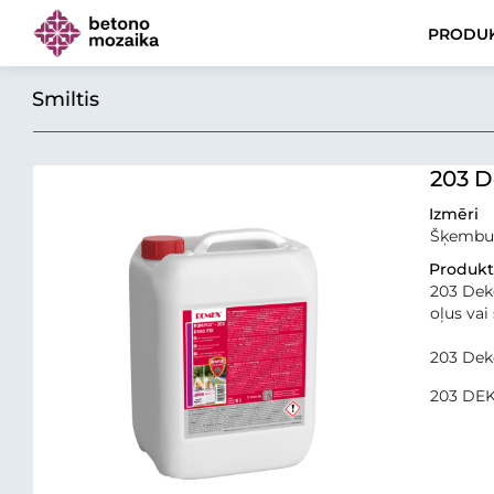
PRODUK
Smiltis
203 D
Izmēri
Šķembu 
Produkta
203 Deko
oļus vai
203 Deko
203 DEKO