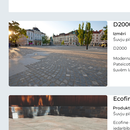
D200
Izmēri
Šuvju pil
D2000
Moderna
Pateicot
šuvēm la
Ecofi
Produkt
Šuvju p
Ecofine 
iedarbī