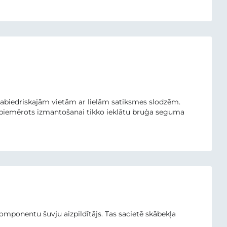
abiedriskajām vietām ar lielām satiksmes slodzēm.
r piemērots izmantošanai tikko ieklātu bruģa seguma
komponentu šuvju aizpildītājs. Tas sacietē skābekļa