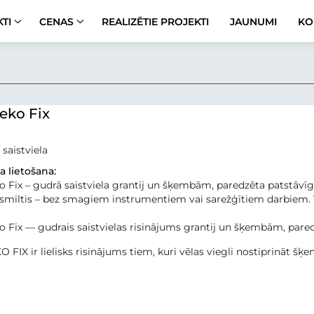
TI
CENAS
REALIZĒTIE PROJEKTI
JAUNUMI
KO
eko Fix
saistviela
 lietošana:
 Fix – gudrā saistviela grantij un šķembām, paredzēta patstāvīgai
 smiltis – bez smagiem instrumentiem vai sarežģītiem darbiem. 
 Fix — gudrais saistvielas risinājums grantij un šķembām, pare
 FIX ir lielisks risinājums tiem, kuri vēlas viegli nostiprināt šķem