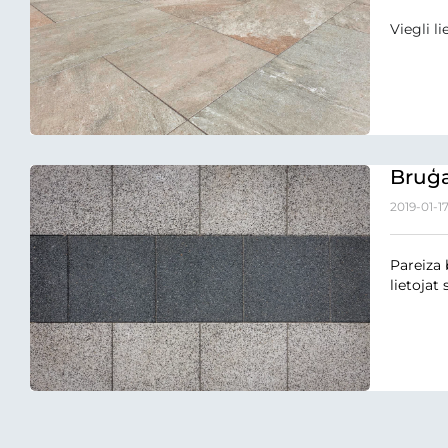
Viegli l
Bruģa
2019-01-1
Pareiza 
lietojat