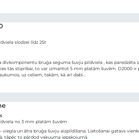
0
dviela slodzei līdz 25t
 divkomponentu bruģa seguma šuvju pildviela , kas paredzēta s
ies tās stiprībai, to var izmantot 5 mm platām šuvēm. D2000 i
ukumos, uz ceļiem, takām, kā arī dabī...
ne
s
ildviela no 3 mm platām šuvēm
– viegla un ātra bruģa šuvju aizpildīšana. Lietošanai gatavs vien
bā, tāpēc to pārdod vakuuma iepakojumā.