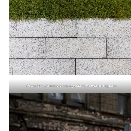
Plaza 6×2 pārklāta ar dabīgā akmens faktūru Quartz