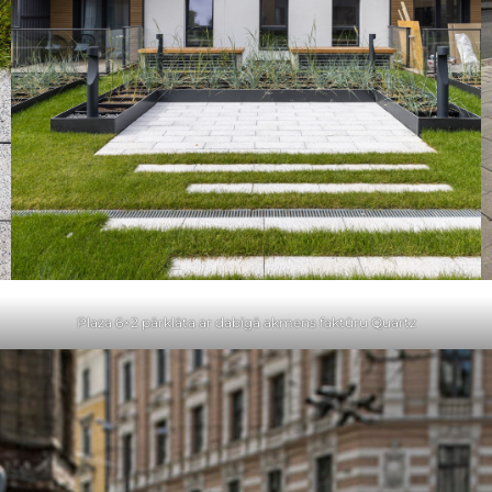
Plaza 6×2 pārklāta ar dabīgā akmens faktūru Quartz