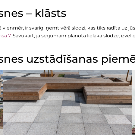
nes – klāsts
vienmēr, ir svarīgi ņemt vērā slodzi, kas tiks radīta uz 
sa 7
. Savukārt, ja segumam plānota lielāka slodze, izvēli
snes uzstādīšanas piemē