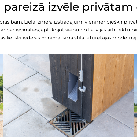
 pareizā izvēle privāta
 prasībām. Liela izmēra izstrādājumi vienmēr piešķir pri
r pārliecināties, aplūkojot vienu no Latvijas arhitektu bi
tas lieliski iederas minimālisma stilā ieturētajās moderna