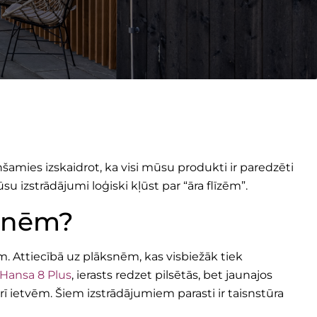
nšamies izskaidrot, ka visi mūsu produkti ir paredzēti
u izstrādājumi loģiski kļūst par “āra flīzēm”.
ksnēm?
m. Attiecībā uz plāksnēm, kas visbiežāk tiek
Hansa 8 Plus
, ierasts redzet pilsētās, bet jaunajos
 ietvēm. Šiem izstrādājumiem parasti ir taisnstūra