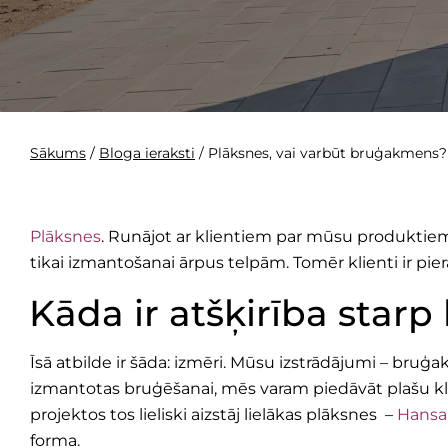
Sākums
/
Bloga ieraksti
/
Plāksnes, vai varbūt bruģakmens? 
Plāksnes
. Runājot ar klientiem par mūsu produktiem, m
tikai izmantošanai ārpus telpām. Tomēr klienti ir pier
Kāda ir atšķirība sta
Īsā atbilde ir šāda: izmēri. Mūsu izstrādājumi – bru
izmantotas bruģēšanai, mēs varam piedāvāt plašu kl
projektos tos lieliski aizstāj lielākas plāksnes –
Hansa
forma.