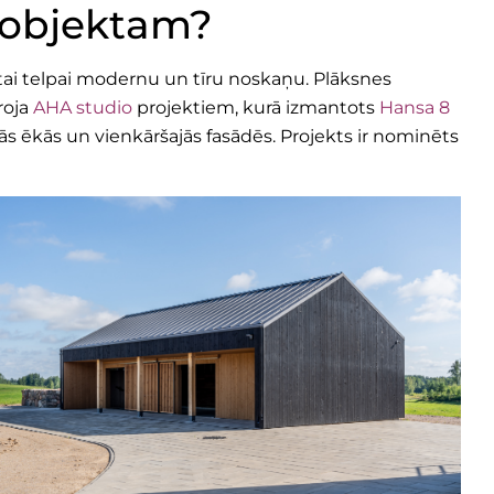
m objektam?
vātai telpai modernu un tīru noskaņu. Plāksnes
roja
AHA studio
projektiem, kurā izmantots
Hansa 8
jās ēkās un vienkāršajās fasādēs. Projekts ir nominēts