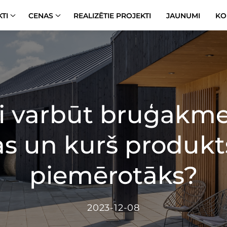
TI
CENAS
REALIZĒTIE PROJEKTI
JAUNUMI
KO
ai varbūt bruģakme
as un kurš produkt
piemērotāks?
2023-12-08