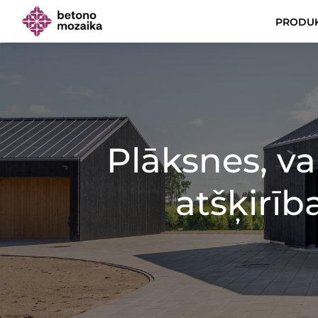
PRODUK
Plāksnes, v
atšķirīb