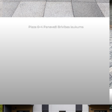
Plaza 6×4 Paneveži Brīvības laukums