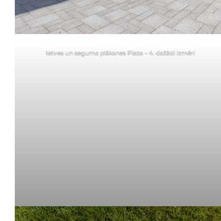
Ietves un seguma plāksnes Plaza – 4. dažādi izmēri