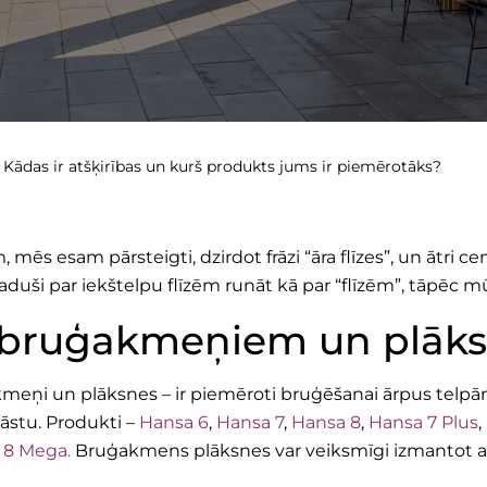
Kādas ir atšķirības un kurš produkts jums ir piemērotāks?
ēs esam pārsteigti, dzirdot frāzi “āra flīzes”, un ātri ce
aduši par iekštelpu flīzēm runāt kā par “flīzēm”, tāpēc mūs
rp bruģakmeņiem un plā
ģakmeņi un plāksnes – ir piemēroti bruģēšanai ārpus telpā
āstu. Produkti –
Hansa 6
,
Hansa
7
,
Hansa 8
,
Hansa 7
Plus
,
 8 Mega.
Bruģakmens plāksnes var veiksmīgi izmantot arī