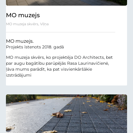
MO muzejs
MO muzeja skvērs, Viļņa
MO muzejs.
Projekts īstenots 2018. gadā
MO muzeja skvērs, ko projektēja DO Architects, bet
par augu bagātību parūpējās Rasa Laurinavičienė,
ļāva mums parādīt, ka pat visvienkāršākie
izstrādājumi