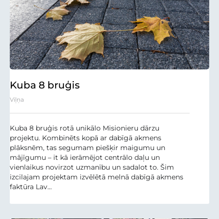
Kuba 8 bruģis
Viļņa
Kuba 8 bruģis rotā unikālo Misionieru dārzu
projektu. Kombinēts kopā ar dabīgā akmens
plāksnēm, tas segumam piešķir maigumu un
mājīgumu – it kā ierāmējot centrālo daļu un
vienlaikus novirzot uzmanību un sadalot to. Šim
izcilajam projektam izvēlētā melnā dabīgā akmens
faktūra Lav...