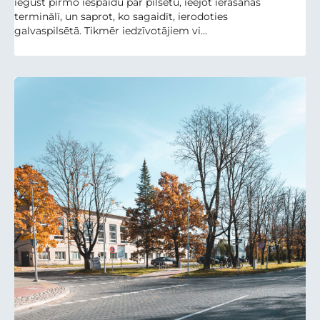
iegūst pirmo iespaidu par pilsētu, ieejot ierašanās
terminālī, un saprot, ko sagaidīt, ierodoties
galvaspilsētā. Tikmēr iedzīvotājiem vi...