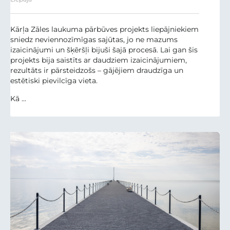
Kārļa Zāles laukuma pārbūves projekts liepājniekiem
sniedz neviennozīmīgas sajūtas, jo ne mazums
izaicinājumi un šķēršļi bijuši šajā procesā. Lai gan šis
projekts bija saistīts ar daudziem izaicinājumiem,
rezultāts ir pārsteidzošs – gājējiem draudzīga un
estētiski pievilcīga vieta.
Kā ...