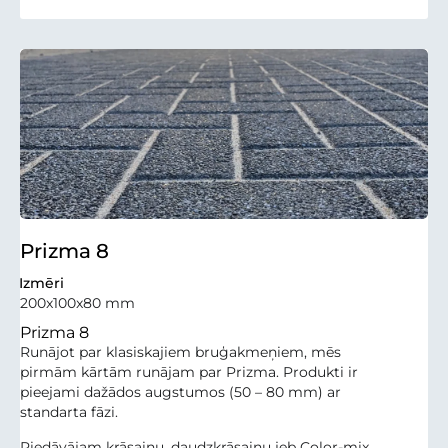
Prizma 8
Izmēri
200x100x80 mm
Prizma 8
Runājot par klasiskajiem bruģakmeņiem, mēs
pirmām kārtām runājam par Prizma. Produkti ir
pieejami dažādos augstumos (50 – 80 mm) ar
standarta fāzi.
Piedāvājam krāsainu, daudzkrāsainu jeb Color-mix,