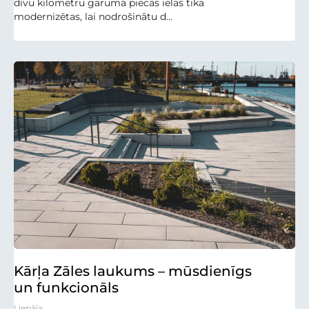
divu kilometru garumā piecas ielas tika
modernizētas, lai nodrošinātu d...
Kārļa Zāles laukums – mūsdienīgs
un funkcionāls
Liepāja