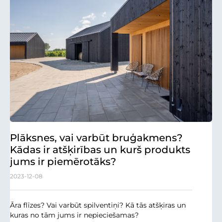
Plāksnes, vai varbūt bruģakmens?
Kādas ir atšķirības un kurš produkts
jums ir piemērotāks?
2023-12-08
Āra flīzes? Vai varbūt spilventiņi? Kā tās atšķiras un
kuras no tām jums ir nepieciešamas?