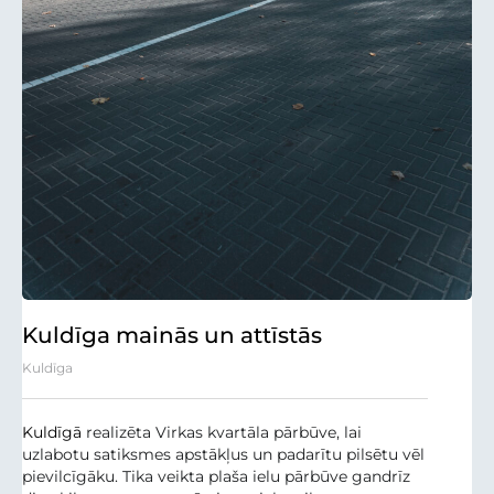
Kuldīga mainās un attīstās
Kuldīga
Kuldīgā
realizēta Virkas kvartāla pārbūve, lai
uzlabotu satiksmes apstākļus un padarītu pilsētu vēl
pievilcīgāku. Tika veikta plaša ielu pārbūve gandrīz