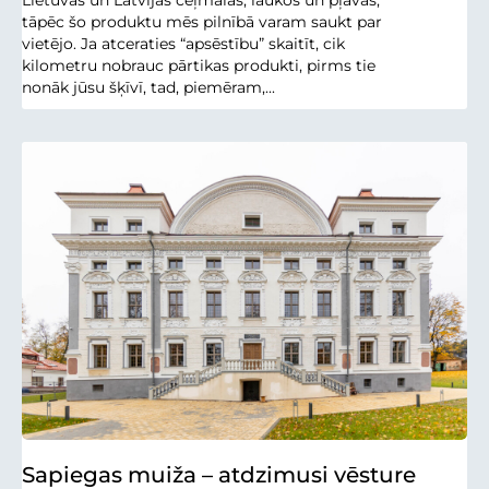
Lietuvas un Latvijas ceļmalās, laukos un pļavās,
tāpēc šo produktu mēs pilnībā varam saukt par
vietējo. Ja atceraties “apsēstību” skaitīt, cik
kilometru nobrauc pārtikas produkti, pirms tie
nonāk jūsu šķīvī, tad, piemēram,...
Sapiegas muiža – atdzimusi vēsture