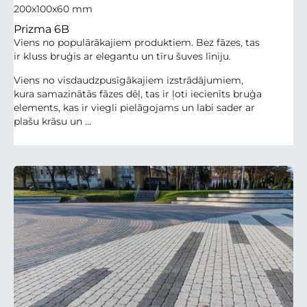
200x100x60 mm
Prizma 6B
Viens no populārākajiem produktiem. Bez fāzes, tas
ir kluss bruģis ar elegantu un tīru šuves līniju.
Viens no visdaudzpusīgākajiem izstrādājumiem,
kura samazinātās fāzes dēļ, tas ir ļoti iecienīts bruģa
elements, kas ir viegli pielāgojams un labi sader ar
plašu krāsu un ...