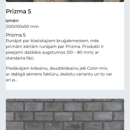
Prizma 5
Izmēri
200x100x50 mm
Prizma 5
Runājot par klasiskajiem bruģakmeņiem, mēs
pirmām kārtām runājam par Prizma. Produkti ir
pieejami dažādos augstumos (50 – 80 mm) ar
standarta fāzi.
Piedāvājam krāsainu, daudzkrāsainu jeb Color-mix,
ar dabīgā akmens faktūru, skalotu variantu un to var
arī p...