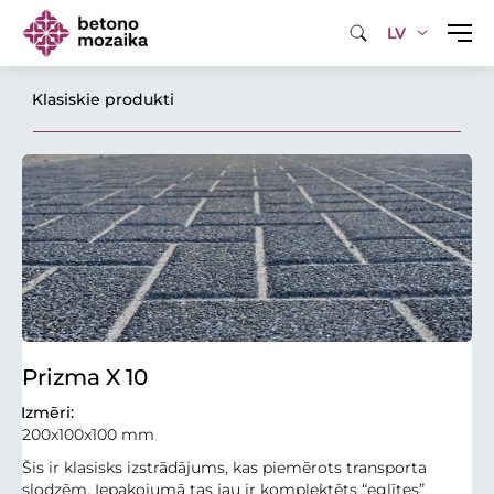
LV
Klasiskie produkti
Prizma X 10
Izmēri:
200x100x100 mm
Šis ir klasisks izstrādājums, kas piemērots transporta
slodzēm. Iepakojumā tas jau ir komplektēts “eglītes”