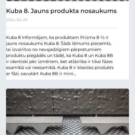
Kuba 8. Jauns produkta nosaukums
2024-04-29
Kuba 8 Informējam, ka produktam Prizma 8 ½ ir
jauns nosaukums Kuba 8. Šāds lēmums pieņemts,
lai izvairītos no nevajadzīgiem pārpratumiem
produktu piegādēs un tādēļ, ka Kuba 8 un Kuba 8B
ir identiski pēc izmēriem, bet atšķirība ir tikai fāzes
esamībā vai neesamībā. Kuba 8 ir klasisks produkts
ar fāzi, savukārt Kuba 8B ir mini...