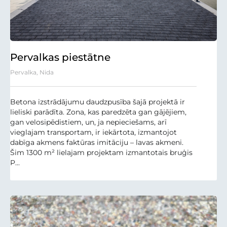
Pervalkas piestātne
Pervalka, Nida
Betona izstrādājumu daudzpusība šajā projektā ir
lieliski parādīta. Zona, kas paredzēta gan gājējiem,
gan velosipēdistiem, un, ja nepieciešams, arī
vieglajam transportam, ir iekārtota, izmantojot
dabīga akmens faktūras imitāciju – lavas akmeni.
Šim 1300 m² lielajam projektam izmantotais bruģis
P...