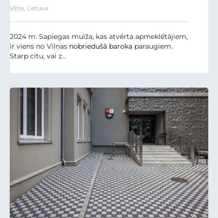
Viļņa, Lietuva
2024 m. Sapiegas muiža, kas atvērta apmeklētājiem,
ir viens no Viļņas
nobriedušā baroka
paraugiem.
Starp citu, vai z...