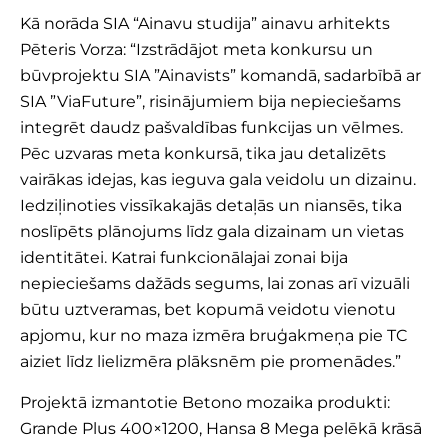
Kā norāda SIA “
Ainavu studija
” ainavu arhitekts
Pēteris Vorza: “Izstrādājot meta konkursu un
būvprojektu SIA ”Ainavists” komandā, sadarbībā ar
SIA ”ViaFuture”, risinājumiem bija nepieciešams
integrēt daudz pašvaldības funkcijas un vēlmes.
Pēc uzvaras meta konkursā, tika jau detalizēts
vairākas idejas, kas ieguva gala veidolu un dizainu.
Iedziļinoties vissīkakajās detaļās un niansēs, tika
noslīpēts plānojums līdz gala dizainam un vietas
identitātei. Katrai funkcionālajai zonai bija
nepieciešams dažāds segums, lai zonas arī vizuāli
būtu uztveramas, bet kopumā veidotu vienotu
apjomu, kur no maza izmēra bruģakmeņa pie TC
aiziet līdz lielizmēra plāksnēm pie promenādes.”
Projektā izmantotie Betono mozaika produkti:
Grande Plus 400×1200,
Hansa 8 Mega
pelēkā krāsā