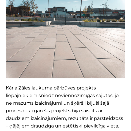
Kārļa Zāles laukuma pārbūves projekts
liepājniekiem sniedz neviennozīmīgas sajūtas, jo
ne mazums izaicinājumi un šķēršļi bijuši šajā
procesā. Lai gan šis projekts bija saistīts ar
daudziem izaicinājumiem, rezultāts ir pārsteidzošs
– gājējiem draudzīga un estētiski pievilcīga vieta.