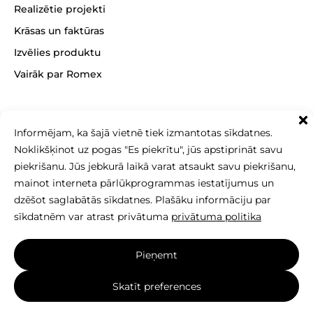
Realizētie projekti
Krāsas un faktūras
Izvēlies produktu
Vairāk par Romex
Informējam, ka šajā vietnē tiek izmantotas sīkdatnes.
Noklikšķinot uz pogas "Es piekrītu", jūs apstiprināt savu
+371 26 256 256
sales@betonomozaika.lv
piekrišanu. Jūs jebkurā laikā varat atsaukt savu piekrišanu,
mainot interneta pārlūkprogrammas iestatījumus un
dzēšot saglabātās sīkdatnes. Plašāku informāciju par
sīkdatnēm var atrast privātuma
privātuma politika
Šīs vietnes saturs, teksts un fotoattēli ir SIA Betono
Pieņemt
mozaika īpašums, un tos nedrīkst kopēt, izmantot
vai izplatīt bez rakstiskas atļaujas.
Skatīt preferences
Izveidoja vietne:
elnis.lt