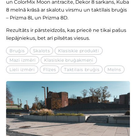
un ColorMix Moon antracite,
Dekor 8
sarkans,
Kuba
8
melnā krāsā ar skalotu virsmu un taktīlais bruģis
–
Prizma 8L
un
Prizma 8D
.
Rezultāts ir pārsteidzošs, kas priecē ne tikai pašus
liepājniekus, bet arī pilsētas viesus.
Bruģis
Skalots
Klasiskie produkti
Mazi izmēri
Klasiskie bruģakmeņi
Lieli izmēri
Flīzes
Taktilais bruģis
Melns