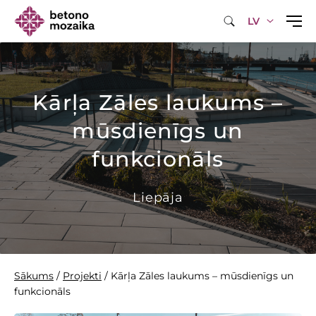
LV
Kārļa Zāles laukums –
mūsdienīgs un
funkcionāls
Liepāja
Sākums
/
Projekti
/
Kārļa Zāles laukums – mūsdienīgs un
funkcionāls